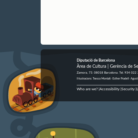
Diputació de Barcelona
Àrea de Cultura | Gerència de Se
Zamora, 73. 08018 Barcelona. Tel. 934 022
Il·lustracions: Txesco Montalt · Esther Pradell · Ag
Who are we?
Accessibility
Security
L
|
|
|