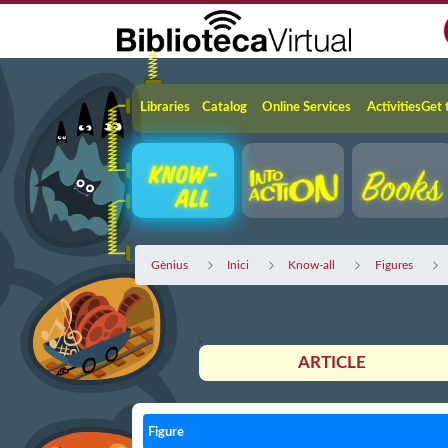
Skip to Main Content
Navigation
Libraries
Catalog
Online Services
Activities
Get 
Gènius
Inici
Know-all
Figures
ARTICLE
Figure