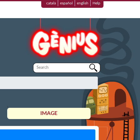
català
español
english
Help
IMAGE