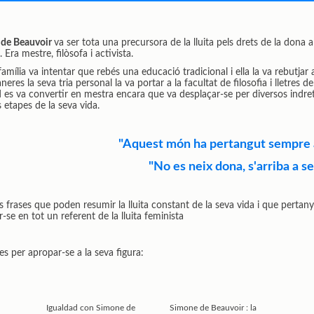
de Beauvoir
va ser tota una precursora de la lluita pels drets de la dona a
 Era mestre, filòsofa i activista.
família va intentar que rebés una educació tradicional i ella la va rebutjar
eres la seva tria personal la va portar a la facultat de filosofia i lletres d
 es va convertir en mestra encara que va desplaçar-se per diversos indre
s etapes de la seva vida.
"Aquest món ha pertangut sempre 
"No es neix dona, s'arriba a s
 frases que poden resumir la lluita constant de la seva vida i que pertan
r-se en tot un referent de la lluita feminista
res per apropar-se a la seva figura:
Igualdad con Simone de
Simone de Beauvoir : la