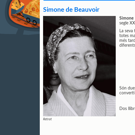
Simone de Beauvoir
Simone 
segle XX.
La seva 
totes man
més tard
diferent
Són dues
converti
Dos llib
Retrat