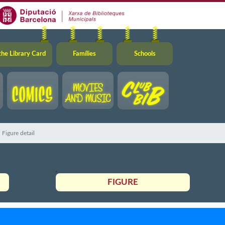
the Library Card
Famílies
Schools
Figure detail
FIGURE