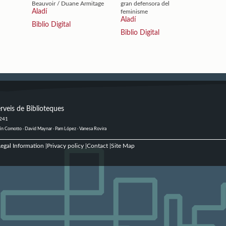
Beauvoir / Duane Armitage
gran defensora del
Aladí
feminisme
Aladí
Biblio Digital
Biblio Digital
rveis de Biblioteques
 241
ustín Comotto · David Maynar · Pam López · Vanesa Rovira
egal Information
Privacy policy
Contact
Site Map
|
|
|