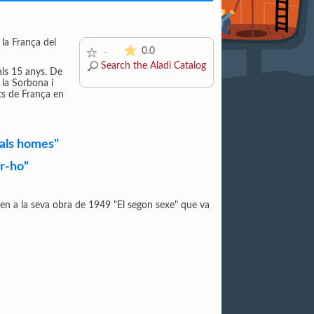
 la França del
The average rating is 0 stars out of 5.
0.0
-
Search the Aladi Catalog
 als 15 anys. De
e la Sorbona i
ts de França en
als homes"
er-ho"
yen a la seva obra de 1949 "El segon sexe" que va