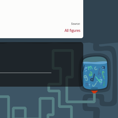
Source:
All figures