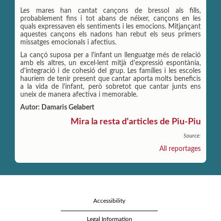
Les mares han cantat cançons de bressol als fills,
probablement fins i tot abans de néixer, cançons en les
quals expressaven els sentiments i les emocions. Mitjançant
aquestes cançons els nadons han rebut els seus primers
missatges emocionals i afectius.
La cançó suposa per a l'infant un llenguatge més de relació
amb els altres, un excel·lent mitjà d'expressió espontània,
d'integració i de cohesió del grup. Les famílies i les escoles
hauríem de tenir present que cantar aporta molts beneficis
a la vida de l'infant, però sobretot que cantar junts ens
uneix de manera afectiva i memorable.
Autor: Damaris Gelabert
Mira la resta d'articles de Piu-Piu
Source:
All reportages
Accessibility
Legal Information