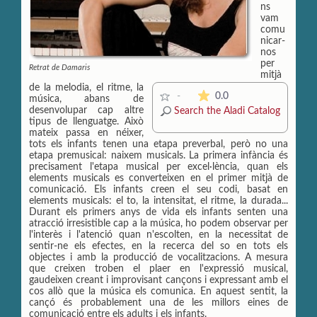
ns
vam
comu
nicar-
nos
per
Retrat de Damaris
mitjà
de la melodia, el ritme, la
The average rating is 0 s
0.0
-
música, abans de
desenvolupar cap altre
Search the Aladi Catalog
tipus de llenguatge. Això
mateix passa en néixer,
tots els infants tenen una etapa preverbal, però no una
etapa premusical: naixem musicals. La primera infància és
precisament l'etapa musical per excel·lència, quan els
elements musicals es converteixen en el primer mitjà de
comunicació. Els infants creen el seu codi, basat en
elements musicals: el to, la intensitat, el ritme, la durada...
Durant els primers anys de vida els infants senten una
atracció irresistible cap a la música, ho podem observar per
l'interès i l'atenció quan n'escolten, en la necessitat de
sentir-ne els efectes, en la recerca del so en tots els
objectes i amb la producció de vocalitzacions. A mesura
que creixen troben el plaer en l'expressió musical,
gaudeixen creant i improvisant cançons i expressant amb el
cos allò que la música els comunica. En aquest sentit, la
cançó és probablement una de les millors eines de
comunicació entre els adults i els infants.