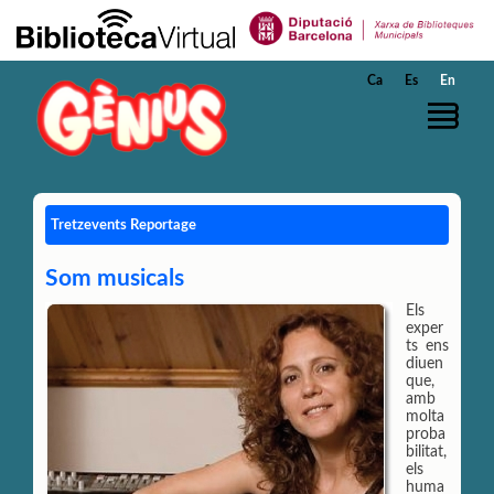
Skip to Main Content
Ca
Es
En
Tretzevents Reportage
Som musicals
Els
exper
ts ens
diuen
que,
amb
molta
proba
bilitat,
els
huma