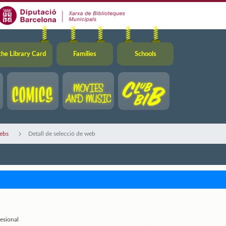
the Library Card
Famílies
Schools
ebs
Detall de selecció de web
esional