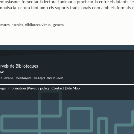
entusiasme, fomentar la lectura i animar a practicar-la entre els infants i el
e impulsa la lectura tant amb els suports tradicionals com amb els formats di
mares, Escoles, Biblioteca virtual, general
rveis de Biblioteques
 241
ustín Comotto · David Maynar · Pam López · Vanesa Rovira
egal Information
Privacy policy
Contact
Site Map
|
|
|