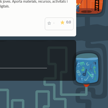
s joves. Aporta materials, recursos, activitats i
gitals.
The average rating is 0 stars o
0.0
-