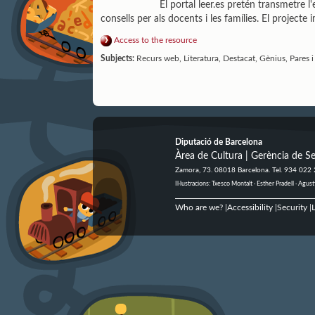
El portal leer.es pretén transmetre l'
consells per als docents i les famílies. El project
Access to the resource
Subjects:
Recurs web, Literatura, Destacat, Gènius, Pares i 
Diputació de Barcelona
Àrea de Cultura | Gerència de Se
Zamora, 73. 08018 Barcelona. Tel. 934 022
Il·lustracions: Txesco Montalt · Esther Pradell · Ag
Who are we?
Accessibility
Security
L
|
|
|