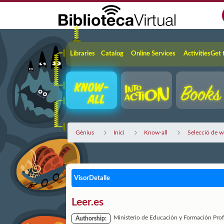
Skip to Main Content
Navigation
Libraries
Catalog
Online Services
Activities
Get 
Gènius
Inici
Know-all
Selecció de w
VisorDetalle
Leer.es
Ministerio de Educación y Formación Prof
Authorship: