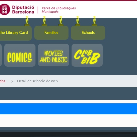
the Library Card
Famílies
Schools
ebs
Detall de selecció de web