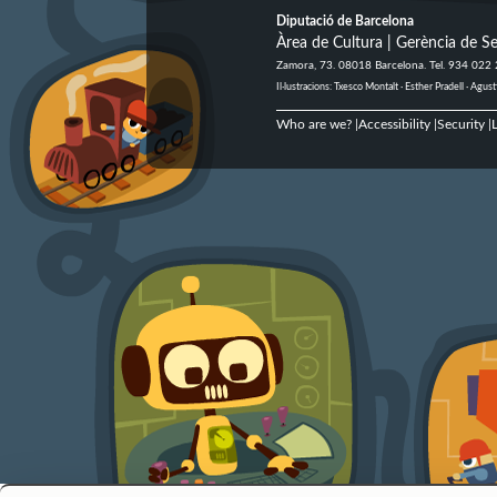
Diputació de Barcelona
Àrea de Cultura | Gerència de Se
Zamora, 73. 08018 Barcelona. Tel. 934 022
Il·lustracions: Txesco Montalt · Esther Pradell · Ag
Who are we?
Accessibility
Security
L
|
|
|