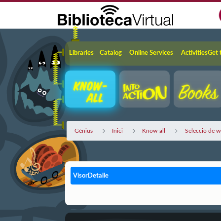
Skip to Main Content
Navigation
Libraries
Catalog
Online Services
Activities
Get 
Gènius
Inici
Know-all
Selecció de w
VisorDetalle