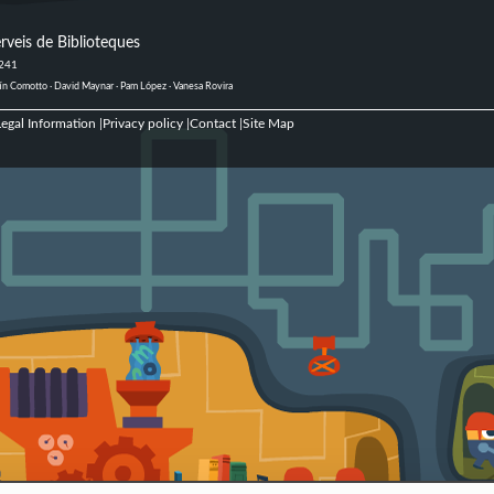
rveis de Biblioteques
 241
ustín Comotto · David Maynar · Pam López · Vanesa Rovira
egal Information
Privacy policy
Contact
Site Map
|
|
|