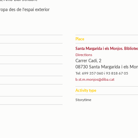
pa des de l’espai exterior
Place
Santa Margarida i els Monjos. Bibliote
Directions
Carrer Cadí, 2
08730 Santa Margarida i els Mon
Tel: 699 357 060 i 93 818 67 05
b.st.m.monjos@diba.cat
Activity type
Storytime