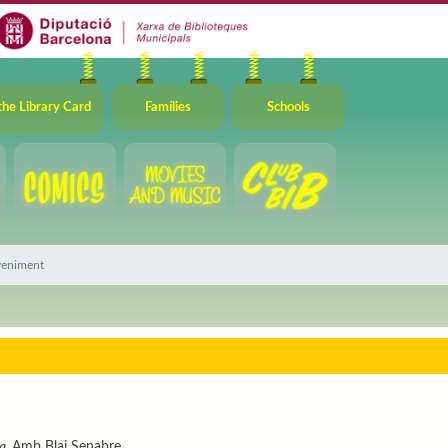
the Library Card
Famílies
Schools
veniment
ia,
Amb Blai Senabre