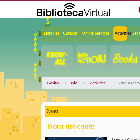
Skip to Main Content
Navigation
Libraries
Catalog
Online Services
Activities
Get 
Gènius
Inici
Activities
Detall d'esde
Events
Hora del conte
Li deien Kalòps