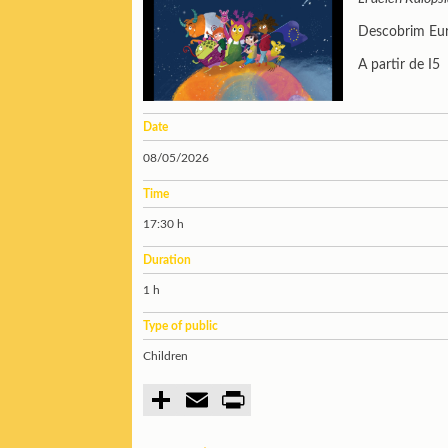
Descobrim Euro
A partir de I5
Date
08/05/2026
Time
17:30 h
Duration
1 h
Type of public
Children
C
E
P
o
m
r
m
a
i
p
i
n