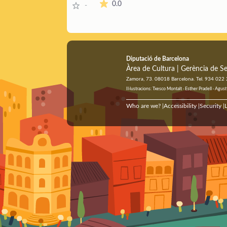
The average rating is 0 stars out of 5.
0.0
a
l
t
-
r
t
i
r
Diputació de Barcelona
Àrea de Cultura | Gerència de Se
Zamora, 73. 08018 Barcelona. Tel. 934 022
Il·lustracions: Txesco Montalt · Esther Pradell · Ag
Who are we?
Accessibility
Security
L
|
|
|