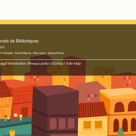
rveis de Biblioteques
 241
ustín Comotto · David Maynar · Pam López · Vanesa Rovira
egal Information
Privacy policy
Contact
Site Map
|
|
|