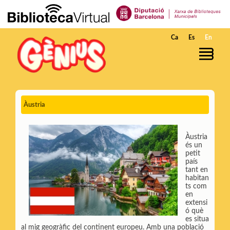
Skip to Main Content
Ca
Es
En
Àustria
Àustria
és un
petit
país
tant en
habitan
ts com
en
extensi
ó què
es situa
al mig geogràfic del continent europeu. Amb una població