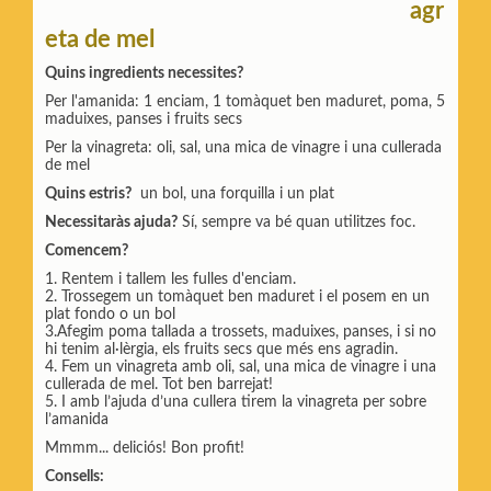
agr
eta de mel
Quins ingredients necessites?
Per l'amanida: 1 enciam, 1 tomàquet ben maduret, poma, 5
maduixes, panses i fruits secs
Per la vinagreta: oli, sal, una mica de vinagre i una cullerada
de mel
Quins estris?
un bol, una forquilla i un plat
Necessitaràs ajuda?
Sí, sempre va bé quan utilitzes foc.
Comencem?
1. Rentem i tallem les fulles d'enciam.
2. Trossegem un tomàquet ben maduret i el posem en un
plat fondo o un bol
3.Afegim poma tallada a trossets, maduixes, panses, i si no
hi tenim al·lèrgia, els fruits secs que més ens agradin.
4. Fem un vinagreta amb oli, sal, una mica de vinagre i una
cullerada de mel. Tot ben barrejat!
5. I amb l’ajuda d’una cullera tirem la vinagreta per sobre
l’amanida
Mmmm... deliciós! Bon profit!
Consells: