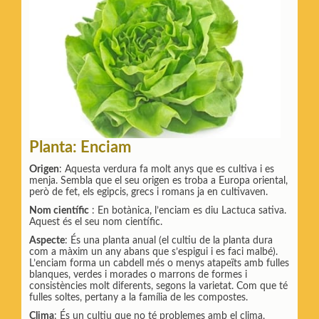
Planta: Enciam
Origen
: Aquesta verdura fa molt anys que es cultiva i es
menja. Sembla que el seu origen es troba a Europa oriental,
però de fet, els egipcis, grecs i romans ja en cultivaven.
Nom científic
: En botànica, l’enciam es diu Lactuca sativa.
Aquest és el seu nom científic.
Aspecte
: És una planta anual (el cultiu de la planta dura
com a màxim un any abans que s’espigui i es faci malbé).
L’enciam forma un cabdell més o menys atapeïts amb fulles
blanques, verdes i morades o marrons de formes i
consistències molt diferents, segons la varietat. Com que té
fulles soltes, pertany a la família de les compostes.
Clima
: És un cultiu que no té problemes amb el clima,