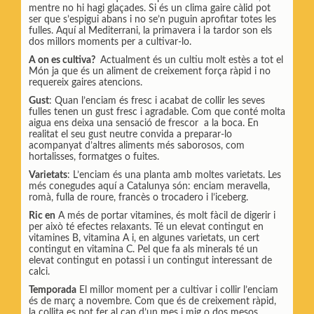
mentre no hi hagi glaçades. Si és un clima gaire càlid pot
ser que s’espigui abans i no se’n puguin aprofitar totes les
fulles. Aquí al Mediterrani, la primavera i la tardor son els
dos millors moments per a cultivar-lo.
A on es cultiva?
Actualment és un cultiu molt estès a tot el
Món ja que és un aliment de creixement força ràpid i no
requereix gaires atencions.
Gust
: Quan l’enciam és fresc i acabat de collir les seves
fulles tenen un gust fresc i agradable. Com que conté molta
aigua ens deixa una sensació de frescor a la boca. En
realitat el seu gust neutre convida a preparar-lo
acompanyat d’altres aliments més saborosos, com
hortalisses, formatges o fuites.
Varietats
: L’enciam és una planta amb moltes varietats. Les
més conegudes aquí a Catalunya són: enciam meravella,
romà, fulla de roure, francès o trocadero i l’iceberg.
Ric en
A més de portar vitamines, és molt fàcil de digerir i
per això té efectes relaxants. Té un elevat contingut en
vitamines B, vitamina A i, en algunes varietats, un cert
contingut en vitamina C. Pel que fa als minerals té un
elevat contingut en potassi i un contingut interessant de
calci.
Temporada
El millor moment per a cultivar i collir l’enciam
és de març a novembre. Com que és de creixement ràpid,
la collita es pot fer al cap d’un mes i mig o dos mesos