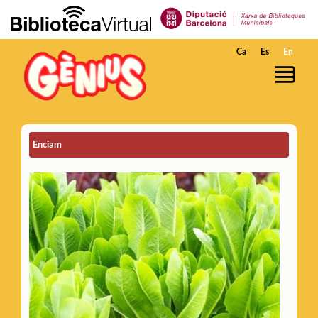
Skip to Main Content
Ca
Es
En
Enciam