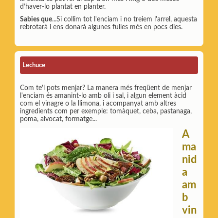
d’haver-lo plantat en planter.
Sabies que
...Si collim tot l'enciam i no treiem l'arrel, aquesta
rebrotarà i ens donarà algunes fulles més en pocs dies.
Lechuce
Com te'l pots menjar? La manera més freqüent de menjar
l'enciam és amanint-lo amb oli i sal, i algun element àcid
com el vinagre o la llimona, i acompanyat amb altres
ingredients com per exemple: tomàquet, ceba, pastanaga,
poma, alvocat, formatge...
A
ma
nid
a
am
b
vin