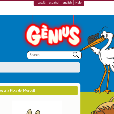
català
español
english
Help
es a la Fitxa del Mosquit