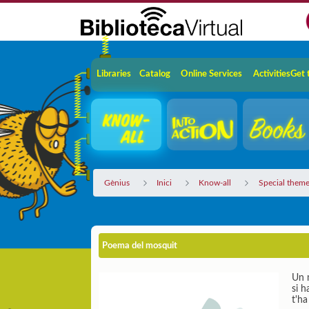
Skip to Main Content
Navigation
Libraries
Catalog
Online Services
Activities
Get 
Gènius
Inici
Know-all
Special theme
Poema del mosquit
Un m
si h
t'ha