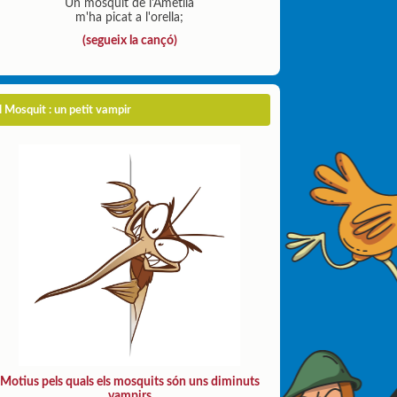
Un mosquit de l'Ametlla
m'ha picat a l'orella;
(segueix la cançó)
l Mosquit : un petit vampir
Motius pels quals els mosquits són uns diminuts
vampirs