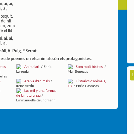
i, ai, ai,
i, ai,
osquit,
 de nit,
zum, zum
e el llit
i, ai, ai,
i, ai,
ofill, A. Puig, F.Serrat
res de poemes on els animals són els protagonistes:
emes
Animalari
/ Enric
Som molt bèsties
/
i
Larreula
Mar Benegas
L
elles
a
Ara va d'animals
/
Històries d'animals,
Irene Verdú
13
/ Enric Cassasas
p
Las mil y una formas
de la naturaleza
/
Emmanuelle Grundmann