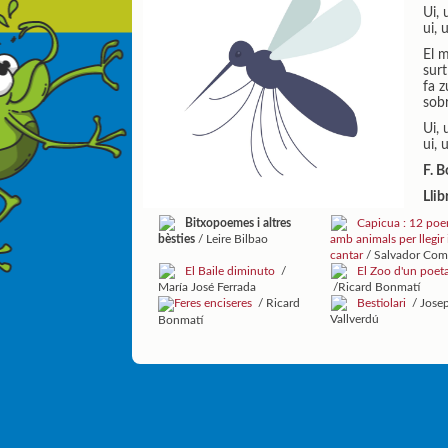
Ui, u
ui, u
El m
surt
fa 
sobr
Ui, u
ui, u
F. B
Llib
Bitxopoemes i altres
Capicua : 12 po
bèsties
/ Leire Bilbao
amb animals per llegir 
cantar
/ Salvador Com
El Baile diminuto
/
El Zoo d'un poet
María José Ferrada
/Ricard Bonmatí
Feres enciseres
/ Ricard
Bestiolari
/ Jose
Vallverdú
Bonmatí