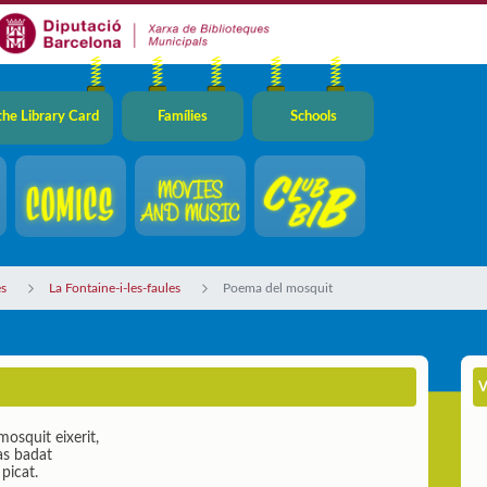
the Library Card
Famílies
Schools
s
La Fontaine-i-les-faules
Poema del mosquit
V
osquit eixerit,
as badat
 picat.