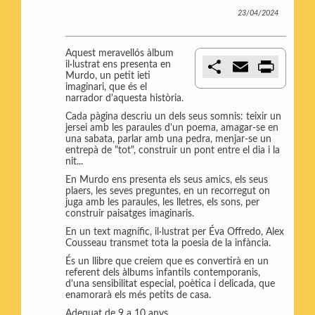
23/04/2024
Aquest meravellós àlbum
C
E
P
il·lustrat ens presenta en
o
m
r
Murdo, un petit ieti
m
a
i
imaginari, que és el
p
i
n
narrador d'aquesta història.
a
l
t
Cada pàgina descriu un dels seus somnis: teixir un
r
jersei amb les paraules d'un poema, amagar-se en
t
una sabata, parlar amb una pedra, menjar-se un
i
entrepà de "tot", construir un pont entre el dia i la
r
nit...
En Murdo ens presenta els seus amics, els seus
plaers, les seves preguntes, en un recorregut on
juga amb les paraules, les lletres, els sons, per
construir paisatges imaginaris.
En un text magnífic, il·lustrat per Éva Offredo, Alex
Cousseau transmet tota la poesia de la infància.
És un llibre que creiem que es convertirà en un
referent dels àlbums infantils contemporanis,
d'una sensibilitat especial, poètica i delicada, que
enamorarà els més petits de casa.
Adequat de 9 a 10 anys.