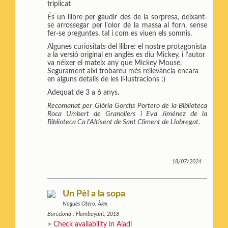
triplicat
És un llibre per gaudir des de la sorpresa, deixant-
se arrossegar per l'olor de la massa al forn, sense
fer-se preguntes, tal i com es viuen els somnis.
Algunes curiositats del llibre: el nostre protagonista
a la versió original en anglès es diu Mickey, i l’autor
va néixer el mateix any que Mickey Mouse.
Segurament així trobareu més rellevància encara
en alguns detalls de les il·lustracions ;)
Adequat de 3 a 6 anys.
Recomanat per Glòria Gorchs Portero de la Biblioteca
Roca Umbert de Granollers i Eva Jiménez de la
Biblioteca Ca l'Altisent de Sant Climent de Llobregat
.
18/07/2024
Un Pèl a la sopa
Nogués Otero, Àlex
Barcelona : Flamboyant, 2018
>
Check availability in Aladí