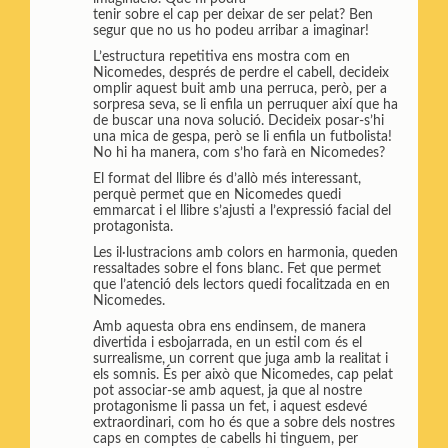
a
l
t
tenir sobre el cap per deixar de ser pelat? Ben
r
segur que no us ho podeu arribar a imaginar!
t
L’estructura repetitiva ens mostra com en
i
Nicomedes, després de perdre el cabell, decideix
r
omplir aquest buit amb una perruca, però, per a
sorpresa seva, se li enfila un perruquer així que ha
de buscar una nova solució. Decideix posar-s’hi
una mica de gespa, però se li enfila un futbolista!
No hi ha manera, com s’ho farà en Nicomedes?
El format del llibre és d’allò més interessant,
perquè permet que en Nicomedes quedi
emmarcat i el llibre s’ajusti a l’expressió facial del
protagonista.
Les il·lustracions amb colors en harmonia, queden
ressaltades sobre el fons blanc. Fet que permet
que l’atenció dels lectors quedi focalitzada en en
Nicomedes.
Amb aquesta obra ens endinsem, de manera
divertida i esbojarrada, en un estil com és el
surrealisme, un corrent que juga amb la realitat i
els somnis. És per això que Nicomedes, cap pelat
pot associar-se amb aquest, ja que al nostre
protagonisme li passa un fet, i aquest esdevé
extraordinari, com ho és que a sobre dels nostres
caps en comptes de cabells hi tinguem, per