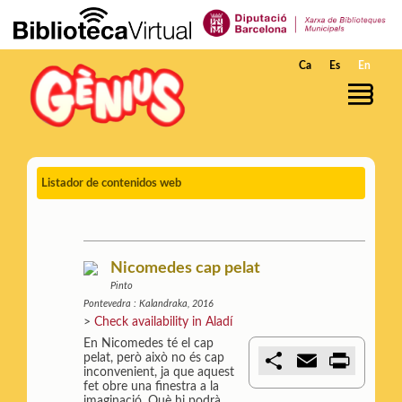
Skip to Main Content
Ca
Es
En
Listador de contenidos web
Nicomedes cap pelat
Pinto
Pontevedra : Kalandraka, 2016
>
Check availability in Aladí
En Nicomedes té el cap
C
E
P
pelat, però això no és cap
o
m
r
inconvenient, ja que aquest
m
a
i
fet obre una finestra a la
p
i
n
imaginació. Què hi podrà