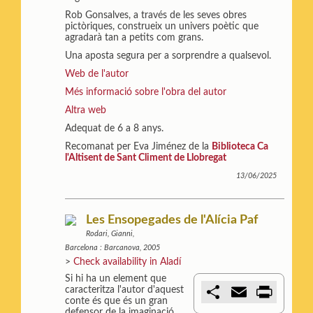
Rob Gonsalves, a través de les seves obres
pictòriques, construeix un univers poètic que
agradarà tan a petits com grans.
Una aposta segura per a sorprendre a qualsevol.
Web de l'autor
Més informació sobre l'obra del autor
Altra web
Adequat de 6 a 8 anys.
Recomanat per Eva Jiménez de la
Biblioteca Ca
l'Altisent de Sant Climent de Llobregat
13/06/2025
Les Ensopegades de l'Alícia Paf
Rodari, Gianni,
Barcelona : Barcanova, 2005
>
Check availability in Aladí
Si hi ha un element que
C
E
P
caracteritza l'autor d'aquest
o
m
r
conte és que és un gran
m
a
i
defensor de la imaginació.