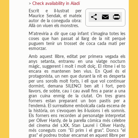
>
Check availability in Aladí
Escrit e il·lustrat per
C
E
P
Maurice Sendak, el mateix
o
m
r
autor de la coneguda obra:
m
a
i
Allà on viuen els monstres.
p
i
n
M'atreviria a dir que cap infant s'imagina totes les
a
l
t
coses que han passat al llarg de la nit perquè
r
puguem tenir un trosset de coca cada matí per
t
esmorzar.
i
r
Amb aquest llibre, editat per primera vegada els
anys setanta, entrareu en una viatge nocturn
màgic, suggerent i molt i molt dolç. El ritme i el to
encara es mantenen ben vius. En Quel és el
protagonista, un nen que durant la nit es desperta
per uns sorolls molt forts, i ell que vol continuar
dormint, demana SILENCI ben alt i fort, però
llavors, de sobte, cau i cau avall fins a parar a una
gran cuina enmig de la ciutat. On tres grans
forners estan preparant un bon pastís per a
l’endemà. El surrealisme embolcalla cada escena de
la història, on s’evoquen les il·lusions i els somnis.
Els forners ens recorden al personatge interpretat
per Oliver Hardy, de la parella còmica més cèlebre
del cinema del s.XX, Stan Laurel i Oliver Hardy,
més coneguts com "El prim i el gras". Doncs "el
gras" el podreu trobar encarnat en aquest llibre per