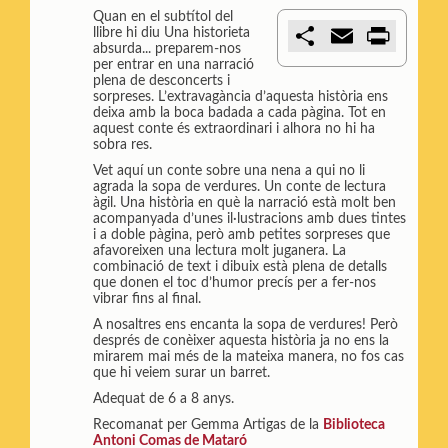
Quan en el subtítol del
C
E
P
llibre hi diu Una historieta
o
m
r
absurda... preparem-nos
m
a
i
per entrar en una narració
p
i
n
plena de desconcerts i
a
l
t
sorpreses. L’extravagància d’aquesta història ens
r
deixa amb la boca badada a cada pàgina. Tot en
t
aquest conte és extraordinari i alhora no hi ha
i
sobra res.
r
Vet aquí un conte sobre una nena a qui no li
agrada la sopa de verdures. Un conte de lectura
àgil. Una història en què la narració està molt ben
acompanyada d’unes il·lustracions amb dues tintes
i a doble pàgina, però amb petites sorpreses que
afavoreixen una lectura molt juganera. La
combinació de text i dibuix està plena de detalls
que donen el toc d’humor precís per a fer-nos
vibrar fins al final.
A nosaltres ens encanta la sopa de verdures! Però
després de conèixer aquesta història ja no ens la
mirarem mai més de la mateixa manera, no fos cas
que hi veiem surar un barret.
Adequat de 6 a 8 anys.
Recomanat per Gemma Artigas de la
Biblioteca
Antoni Comas de Mataró