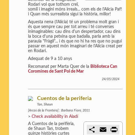
p
i
n
Rodari vol que tothom creï,
a
l
t
somiï i imagini móns irreals... com els de l'Alícia Paf!
r
i Quan més surrealista sigui la història, millor!
t
Aquesta nena (l'Alícia) té un problema molt gran i
i
és que sempre cau per tot arreu i té converses
r
inimaginables: cau dins d'un despertador, cau dins
la boca d'una petxina que badalla, parla amb la
paraula "Fràgil"... i és que no hi ha res que no pugui
passar en aquest món imaginari de l'Alícia creat per
en Rodari.
Adequat de 9 a 10 anys
Recomanat per Marta Quer de la
Biblioteca Can
Coromines de Sant Pol de Mar
24/05/2024
Cuentos de la periferia
Tan, Shaun
[Arcos de la Frontera] : Barbara Fiore, 2011
>
Check availability in Aladí
A Cuentos de la perifèria,
C
E
P
de Shaun Tan, trobem
o
m
r
quinze històries curtes