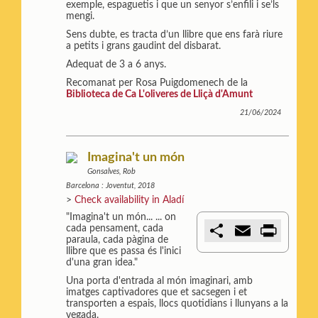
exemple, espaguetis i que un senyor s’enfili i se’ls
mengi.
Sens dubte, es tracta d’un llibre que ens farà riure
a petits i grans gaudint del disbarat.
Adequat de 3 a 6 anys.
Recomanat per Rosa Puigdomenech de la
Biblioteca de Ca L'oliveres de Lliçà d'Amunt
21/06/2024
Imagina't un món
Gonsalves, Rob
Barcelona : Joventut, 2018
>
Check availability in Aladí
"Imagina't un món... ... on
C
E
P
cada pensament, cada
o
m
r
paraula, cada pàgina de
m
a
i
llibre que es passa és l'inici
p
i
n
d'una gran idea."
a
l
t
Una porta d'entrada al món imaginari, amb
r
imatges captivadores que et sacsegen i et
t
transporten a espais, llocs quotidians i llunyans a la
i
vegada.
r