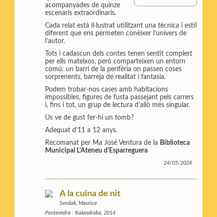
m
a
i
acompanyades de quinze
p
i
n
escenaris extraordinaris.
a
l
t
Cada relat està il·lustrat utilitzant una tècnica i estil
r
diferent que ens permeten conèixer l’univers de
t
l’autor.
i
r
Tots i cadascun dels contes tenen sentit complert
per ells mateixos, però comparteixen un entorn
comú: un barri de la perifèria on passen coses
sorprenents, barreja de realitat i fantasia.
Podem trobar-nos cases amb habitacions
impossibles, figures de fusta passejant pels carrers
i, fins i tot, un grup de lectura d’allò més singular.
Us ve de gust fer-hi un tomb?
Adequat d'11 a 12 anys.
Recomanat per Ma José Ventura de la
Biblioteca
Municipal L'Ateneu d'Esparreguera
24/05/2024
A la cuina de nit
Sendak, Maurice
Pontevedra : Kalandraka, 2014