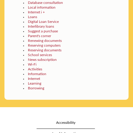
Database consultation
Local information
Internet i +
Loans
Digital Loan Service
Interlibrary loans
Suggest a purchase
Parent's corner
Renewing documents
Reserving computers
Reserving documents
School services
News subscription
Wi-Fi
Activities
Information
Internet
Learning
Borrowing
Accessibility