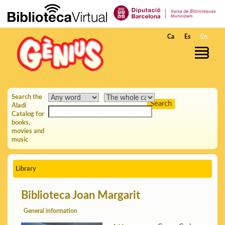
Skip to Main Content
Ca
Es
En
Search the
Aladi
Catalog for
books,
movies and
music
Library
Biblioteca Joan Margarit
General information