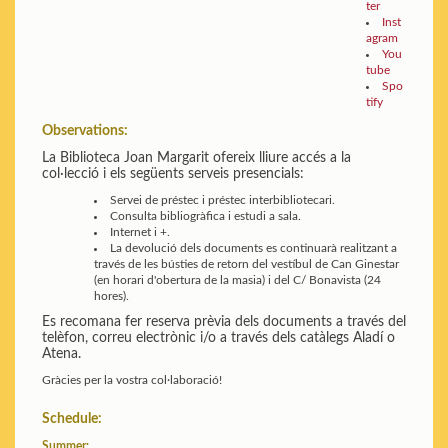
ter
Inst
agram
You
tube
Spo
tify
Observations:
La Biblioteca Joan Margarit ofereix lliure accés a la
col·lecció i els següents serveis presencials:
Servei de préstec i préstec interbibliotecari.
Consulta bibliogràfica i estudi a sala.
Internet i +.
La devolució dels documents es continuarà realitzant a
través de les bústies de retorn del vestíbul de Can Ginestar
(en horari d'obertura de la masia) i del C/ Bonavista (24
hores).
Es recomana fer reserva prèvia dels documents a través del
telèfon, correu electrònic i/o a través dels catàlegs Aladí o
Atena.
Gràcies per la vostra col·laboració!
Schedule:
Summer: