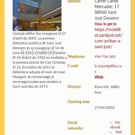
Carrer Carles
Address:
Mercader, 17
Building:
Floor plans and
08960 Sant
photos
Just Desvern
Statistics:
View data
How to get to
https://mobilit
Previous
Next
L'actual edifici fou inaugurat el 27
at.santjust.net/
d'abril de 2003. La primera
com-arribar-a-
biblioteca pública de Sant Just
sant-just/
Desvern es va inaugurar el 16 de
juny de 1965 a l'edifici El Parador.
Telephone:
934 756 300
El 24 d'abril de 1983 es trasllada a
la primera planta de Can Ginestar.
E-mail:
b.st.just@diba.ca
El 22 d'octubre de 2011 la
t
biblioteca adopta el nom de Joan
Margarit, en homenatge al
Web
reconegut poeta que resideix a
Sant Just des de 1975.
Director:
Rosa Ma. Vallès
Port
Opening date:
27/04/2003
Fac
Social
ebook
networks:
Twit