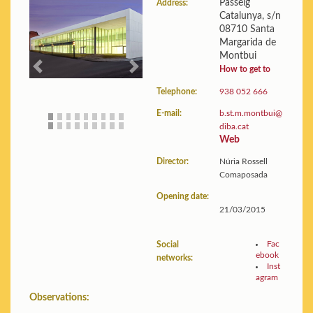
Passeig
Address:
Catalunya, s/n
Statistics:
View data
08710 Santa
Margarida de
Library guide
Montbui
How to get to
Previous
Next
Telephone:
938 052 666
E-mail:
b.st.m.montbui@
diba.cat
Web
Director:
Núria Rossell
Comaposada
Opening date:
21/03/2015
Fac
Social
ebook
networks:
Inst
agram
Observations: