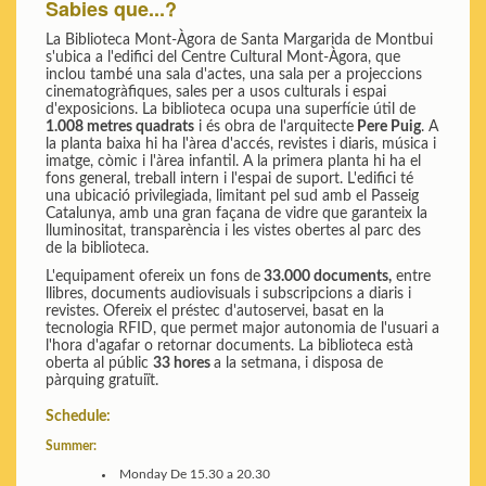
Sabies que...?
La Biblioteca Mont-Àgora de Santa Margarida de Montbui
s'ubica a l'edifici del Centre Cultural Mont-Àgora, que
inclou també una sala d'actes, una sala per a projeccions
cinematogràfiques, sales per a usos culturals i espai
d'exposicions. La biblioteca ocupa una superfície útil de
1.008 metres quadrats
i és obra de l'arquitecte
Pere Puig
. A
la planta baixa hi ha l'àrea d'accés, revistes i diaris, música i
imatge, còmic i l'àrea infantil. A la primera planta hi ha el
fons general, treball intern i l'espai de suport. L'edifici té
una ubicació privilegiada, limitant pel sud amb el Passeig
Catalunya, amb una gran façana de vidre que garanteix la
lluminositat, transparència i les vistes obertes al parc des
de la biblioteca.
L'equipament ofereix un fons de
33.000 documents,
entre
llibres, documents audiovisuals i subscripcions a diaris i
revistes. Ofereix el préstec d'autoservei, basat en la
tecnologia RFID, que permet major autonomia de l'usuari a
l'hora d'agafar o retornar documents. La biblioteca està
oberta al públic
33 hores
a la setmana, i disposa de
pàrquing gratuiït.
Schedule:
Summer:
Monday
De 15.30 a 20.30