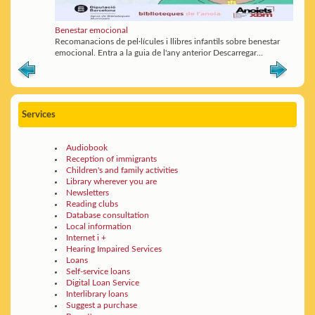
Benestar emocional
Recomanacions de pel·lícules i llibres infantils sobre benestar
emocional. Entra a la guia de l'any anterior Descarregar...
Services
Audiobook
Reception of immigrants
Children's and family activities
Library wherever you are
Newsletters
Reading clubs
Database consultation
Local information
Internet i +
Hearing Impaired Services
Loans
Self-service loans
Digital Loan Service
Interlibrary loans
Suggest a purchase