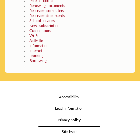
Parent's corner
Renewing documents
Reserving computers
Reserving documents
School services
News subscription
Guided tours
Wi-Fi
Activities
Information
Internet
Learning
Borrowing
Accessibility
Legal Information
Privacy policy
Site Map