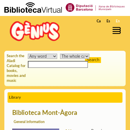
Skip to Main Content
Ca
Es
En
Search the
Aladi
Catalog for
books,
movies and
music
Library
Biblioteca Mont-Àgora
General information