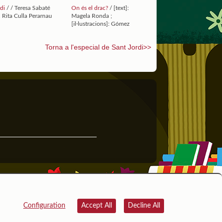
rdi
/ / Teresa Sabaté
On és el drac?
/ [text]:
 Rita Culla Perarnau
Magela Ronda ;
[il·lustracions]: Gómez
Torna a l'especial de Sant Jordi>>
Configuration
Accept All
Decline All