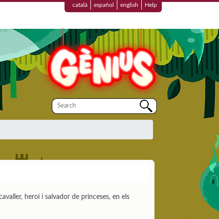
català
español
english
Help
cavaller, heroi i salvador de princeses, en els