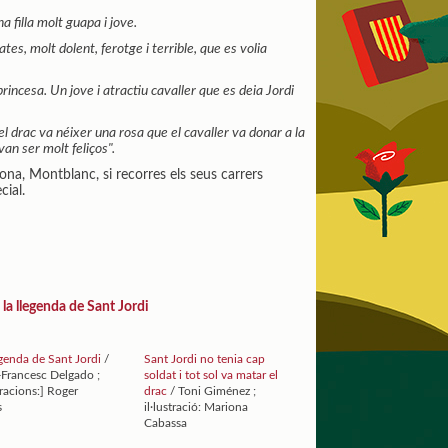
a filla molt guapa i jove.
tes, molt dolent, ferotge i terrible, que es volia
rincesa. Un jove i atractiu cavaller que es deia Jordi
el drac va néixer una rosa que el cavaller va donar a la
 van ser molt feliços".
ona, Montblanc, si recorres els seus carrers
cial.
la llegenda de Sant Jordi
egenda de Sant Jordi
/
Sant Jordi no tenia cap
-Francesc Delgado ;
soldat i tot sol va matar el
stracions:] Roger
drac
/ Toni Giménez ;
s
il·lustració: Mariona
Cabassa