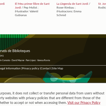
ordi
El Meu primer llibre de Sant
La Llegenda de Sant Jordi
/
St. Jo
Jordi
/ Pep Molist ;
Roser Rimbau ;
Rodié,
il·lustrador: Valentí
il·lustracions: Emma
Gubianas
Schmid
rveis de Biblioteques
 241
ustín Comotto · David Maynar · Pam López · Vanesa Rovira
egal Information
Privacy policy
Contact
Site Map
|
|
|
urposes, it does not collect or transfer personal data from users without
rty websites with privacy policies that are different from those of the
whether to accept or not when accessing them.
Visit our Privacy Policy