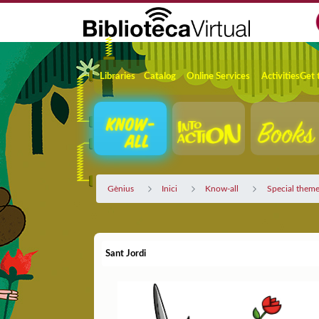
Skip to Main Content
Navigation
Libraries
Catalog
Online Services
Activities
Get 
Gènius
Inici
Know-all
Special theme
Sant Jordi