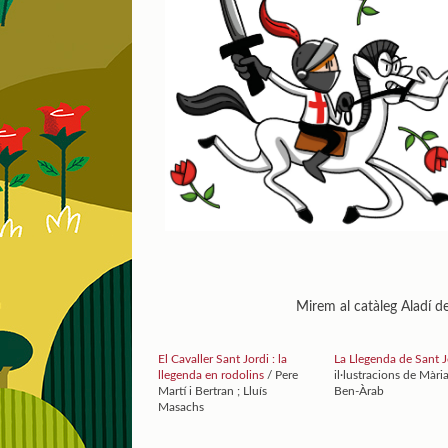
Mirem al catàleg Aladí d
El Cavaller Sant Jordi : la
La Llegenda de Sant 
llegenda en rodolins
/ Pere
il·lustracions de Màr
Martí i Bertran ; Lluís
Ben-Àrab
Masachs