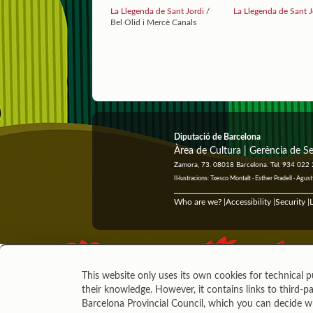
La Llegenda de Sant Jordi
/
La Llegenda de Sant J
Bel Olid i Mercè Canals
Diputació de Barcelona
Àrea de Cultura | Gerència de Se
Zamora, 73. 08018 Barcelona. Tel. 934 022
Il·lustracions: Txesco Montalt · Esther Pradell · Ag
Who are we?
Accessibility
Security
L
|
|
|
This website only uses its own cookies for technical p
their knowledge. However, it contains links to third-pa
Barcelona Provincial Council, which you can decide 