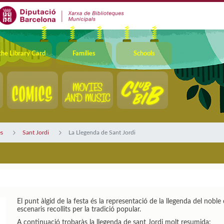
the Library Card
Famílies
Schools
s
Sant Jordi
La Llegenda de Sant Jordi
El punt àlgid de la festa és la representació de la llegenda del noble 
escenaris recollits per la tradició popular.
A continuació trobaràs la llegenda de sant Jordi molt resumida: