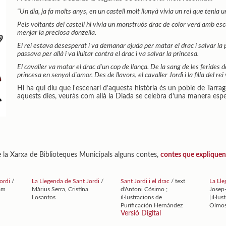
"Un dia, ja fa molts anys, en un castell molt llunyà vivia un rei que tenia un
Pels voltants del castell hi vivia un monstruós drac de color verd amb esca
menjar la preciosa donzella.
El rei estava desesperat i va demanar ajuda per matar el drac i salvar la p
passava per allà i va lluitar contra el drac i va salvar la princesa.
El cavaller va matar el drac d'un cop de llança. De la sang de les ferides d
princesa en senyal d'amor. Des de llavors, el cavaller Jordi i la filla del rei
Hi ha qui diu que l'escenari d'aquesta història és un poble de Tarrag
aquests dies, veuràs com allà la Diada se celebra d'una manera espe
e la Xarxa de Biblioteques Municipals alguns contes,
contes que expliquen 
Jordi
/
La Llegenda de Sant Jordi
/
Sant Jordi i el drac
/ text
La Ll
iam
Màrius Serra, Cristina
d'Antoni Cósimo ;
Josep
Losantos
il·lustracions de
[il·lu
Purificación Hernández
Olmo
Versió Digital