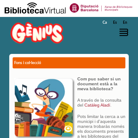
Salta al contingut principal
Ca
Es
En
Fons i col·lecció
Com puc saber si un
document està a la
meva biblioteca?
A través de la consulta
del
Catàleg Aladí
.
Pots limitar la cerca a un
municipi i d'aquesta
manera trobaràs només
els documents presents
a les biblioteques del