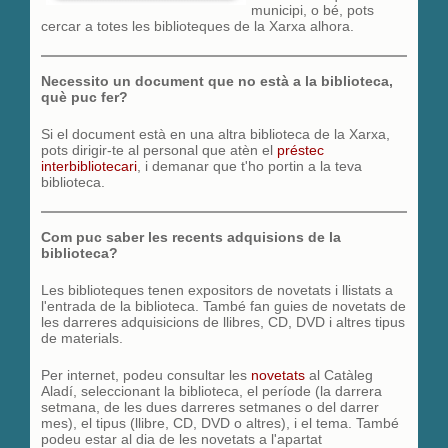
municipi, o bé, pots
cercar a totes les biblioteques de la Xarxa alhora.
Necessito un document que no està a la biblioteca,
què puc fer?
Si el document està en una altra biblioteca de la Xarxa,
pots dirigir-te al personal que atèn el
pré
stec
interbibliotecari
, i demanar que t'ho portin a la teva
biblioteca.
Com puc saber les recents adquisions de la
biblioteca?
Les biblioteques tenen expositors de novetats i llistats a
l'entrada de la biblioteca. També fan guies de novetats de
les darreres adquisicions de llibres, CD, DVD i altres tipus
de materials.
Per internet, podeu consultar les
novetats
al Catàleg
Aladí, seleccionant la biblioteca, el període (la darrera
setmana, de les dues darreres setmanes o del darrer
mes), el tipus (llibre, CD, DVD o altres), i el tema. També
podeu estar al dia de les novetats a l'apartat