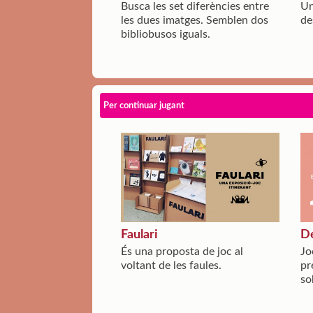
Busca les set diferències entre
Un
les dues imatges. Semblen dos
de
bibliobusos iguals.
Per continuar jugant
Faulari
De
És una proposta de joc al
Jo
voltant de les faules.
pr
so