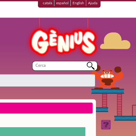
català
español
English
Ajuda