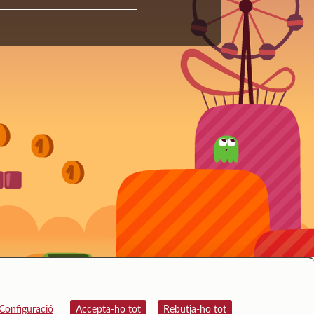
Configuració
Accepta-ho tot
Rebutja-ho tot