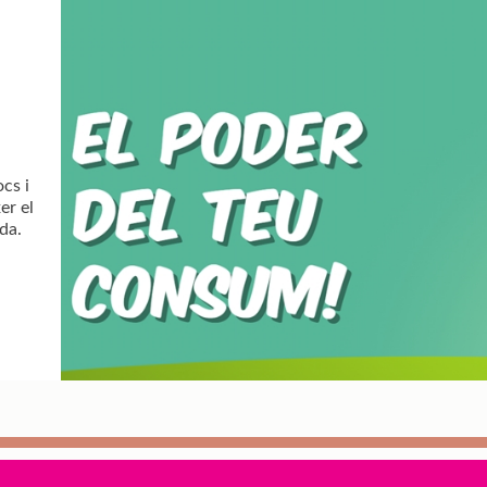
cs i
er el
da.