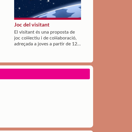
Joc del visitant
El visitant és una proposta de
joc col·lectiu i de col·laboració,
adreçada a joves a partir de 12
anys, que es desenvolupa en 6
sessions.