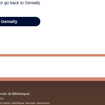
rveis de Biblioteques
 241
ustín Comotto · David Maynar · Pam López · Vanesa Rovira