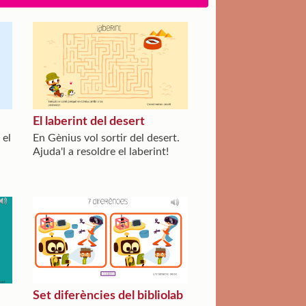
El laberint del desert
 el
En Gènius vol sortir del desert.
Ajuda'l a resoldre el laberint!
Set diferències del bibliolab