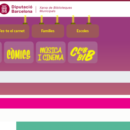
Fes-te el carnet
Famílies
Escoles