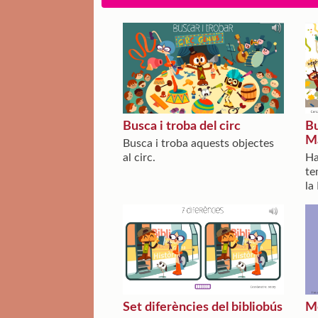
Busca i troba del circ
Bu
M
Busca i troba aquests objectes
al circ.
Ha
te
la
Set diferències del bibliobús
Me