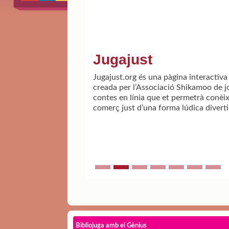
Jugajust
Jugajust.org és una pàgina interactiva
creada per l’Associació Shikamoo de jo
contes en línia que et permetrà conèix
comerç just d’una forma lúdica diverti
Bibliojuga amb el Gènius