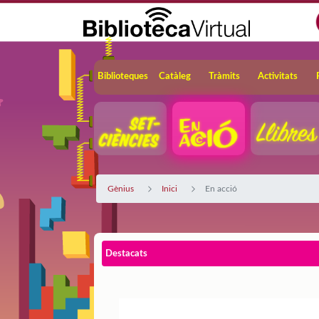
Salta al contingut principal
Navegació
Biblioteques
Catàleg
Tràmits
Activitats
Gènius
Inici
En acció
Destacats