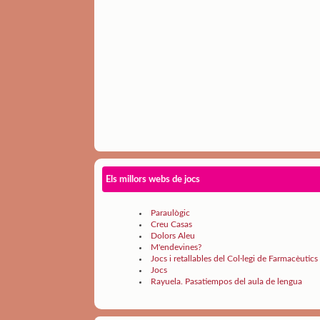
Els millors webs de jocs
Paraulògic
Creu Casas
Dolors Aleu
M'endevines?
Jocs i retallables del Col·legi de Farmacèutics
Jocs
Rayuela. Pasatiempos del aula de lengua