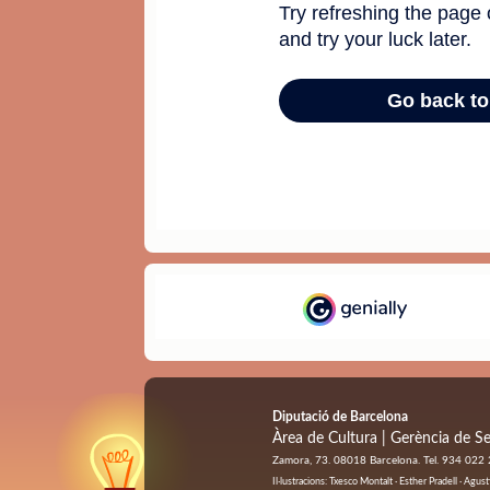
prova ficar 17 activitats virtuals
Diputació de Barcelona
Àrea de Cultura | Gerència de Se
Zamora, 73. 08018 Barcelona. Tel. 934 022
Il·lustracions: Txesco Montalt · Esther Pradell · Ag