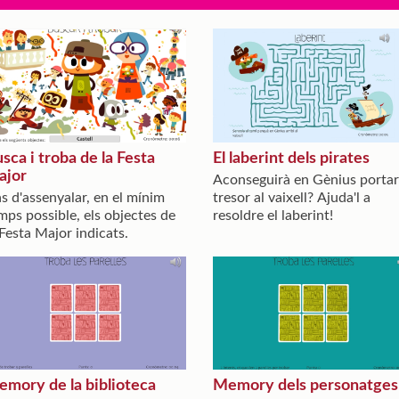
sca i troba de la Festa
El laberint dels pirates
ajor
Aconseguirà en Gènius portar
s d'assenyalar, en el mínim
tresor al vaixell? Ajuda'l a
mps possible, els objectes de
resoldre el laberint!
 Festa Major indicats.
mory de la biblioteca
Memory dels personatges