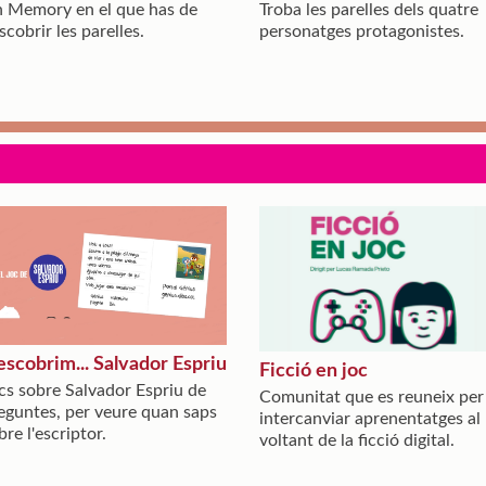
 Memory en el que has de
Troba les parelles dels quatre
scobrir les parelles.
personatges protagonistes.
scobrim... Salvador Espriu
Ficció en joc
cs sobre Salvador Espriu de
Comunitat que es reuneix per
eguntes, per veure quan saps
intercanviar aprenentatges al
bre l'escriptor.
voltant de la ficció digital.