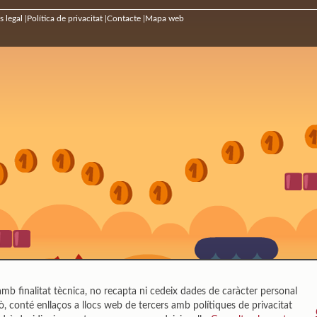
s legal
Política de privacitat
Contacte
Mapa web
|
|
|
mb finalitat tècnica, no recapta ni cedeix dades de caràcter personal
, conté enllaços a llocs web de tercers amb polítiques de privacitat