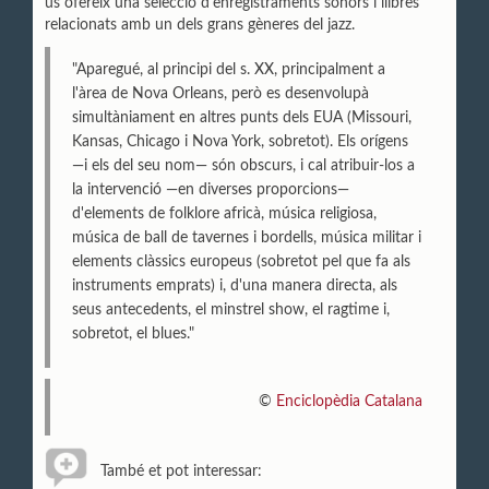
us ofereix una selecció d'enregistraments sonors i llibres
relacionats amb un dels grans gèneres del jazz.
"Aparegué, al principi del s. XX, principalment a
l'àrea de Nova Orleans, però es desenvolupà
simultàniament en altres punts dels EUA (Missouri,
Kansas, Chicago i Nova York, sobretot). Els orígens
—i els del seu nom— són obscurs, i cal atribuir-los a
la intervenció —en diverses proporcions—
d'elements de folklore africà, música religiosa,
música de ball de tavernes i bordells, música militar i
elements clàssics europeus (sobretot pel que fa als
instruments emprats) i, d'una manera directa, als
seus antecedents, el minstrel show, el ragtime i,
sobretot, el blues."
©
Enciclopèdia Catalana
També et pot interessar: