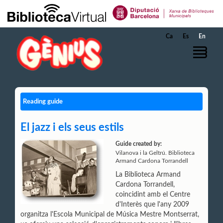
Skip to Main Content
Ca
Es
En
Reading guide
El jazz i els seus estils
Guide created by:
Vilanova i la Geltrú. Biblioteca
Armand Cardona Torrandell
La Biblioteca Armand
Cardona Torrandell,
coincidint amb el Centre
d'Interès que l'any 2009
organitza l'Escola Municipal de Música Mestre Montserrat,