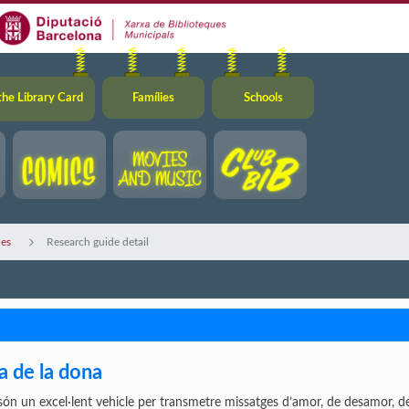
the Library Card
Famílies
Schools
des
Research guide detail
a de la dona
ón un excel·lent vehicle per transmetre missatges d’amor, de desamor, de