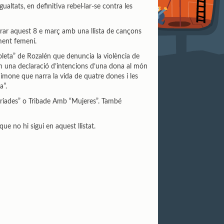
altats, en definitiva rebel·lar-se contra les
orar aquest 8 e març amb una llista de cançons
ament femení.
leta” de Rozalén que denuncia la violència de
th una declaració d’intencions d’una dona al món
mone que narra la vida de quatre dones i les
a”.
riades” o Tribade Amb “Mujeres”. També
e no hi sigui en aquest llistat.