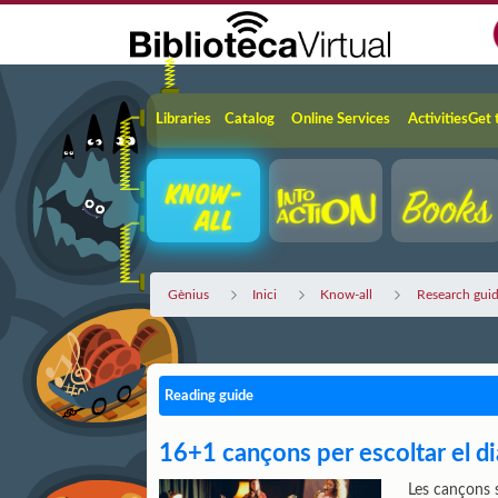
Skip to Main Content
Navigation
Libraries
Catalog
Online Services
Activities
Get 
Gènius
Inici
Know-all
Research gui
Reading guide
16+1 cançons per escoltar el di
Les cançons s