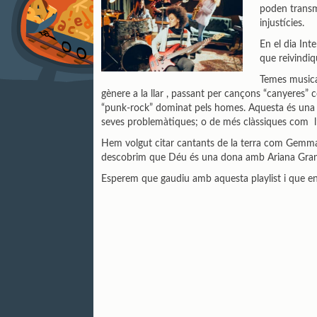
poden transme
injustícies.
En el dia Int
que reivindiq
Temes musica
gènere a la llar , passant per cançons “canyeres
“punk-rock” dominat pels homes. Aquesta és una t
seves problemàtiques; o de més clàssiques com l’ ò
Hem volgut citar cantants de la terra com Gemma
descobrim que Déu és una dona amb Ariana Gran
Esperem que gaudiu amb aquesta playlist i que ens