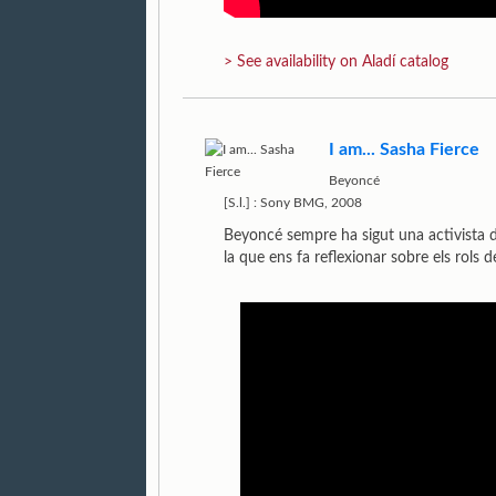
> See availability on Aladí catalog
I am... Sasha Fierce
Beyoncé
[S.l.] : Sony BMG, 2008
Beyoncé sempre ha sigut una activista de
la que ens fa reflexionar sobre els rols d