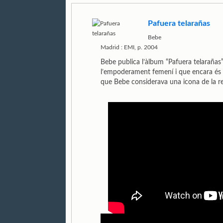
Pafuera telarañas
Bebe
Madrid : EMI, p. 2004
Bebe publica l’àlbum “Pafuera telarañas”
l’empoderament femení i que encara és u
que Bebe considerava una icona de la reiv