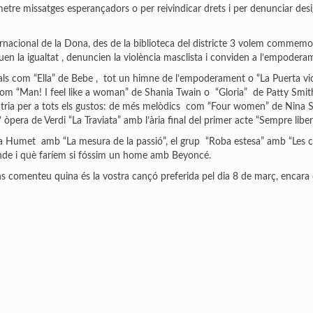
tre missatges esperançadors o per reivindicar drets i per denunciar desigu
ernacional de la Dona, des de la biblioteca del districte 3 volem commem
uen la igualtat , denuncien la violència masclista i conviden a l’empoder
ls com “Ella” de Bebe , tot un himne de l’empoderament o “La Puerta vio
” com “Man! I feel like a woman” de Shania Twain o “Gloria” de Patty Smi
ria per a tots els gustos: de més melòdics com “Four women” de Nina Si
pera de Verdi “La Traviata” amb l’ària final del primer acte “Sempre liber
 Humet amb “La mesura de la passió”, el grup “Roba estesa” amb “Les c
de i què faríem si fóssim un home amb Beyoncé.
 comenteu quina és la vostra cançó preferida pel dia 8 de març, encara qu