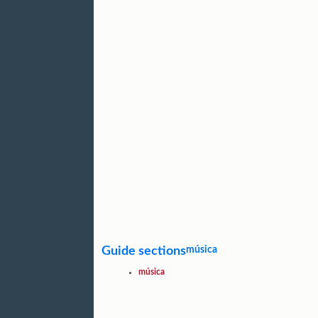
Guide sections
música
música