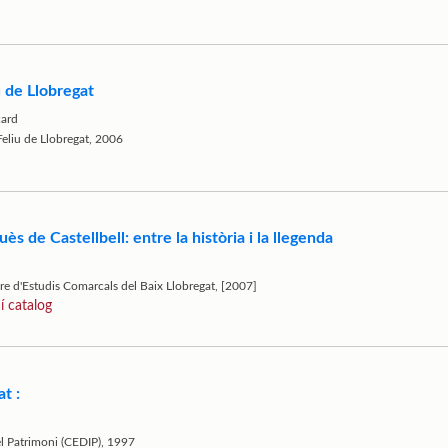
u de Llobregat
card
Feliu de Llobregat, 2006
s de Castellbell: entre la història i la llegenda
tre d'Estudis Comarcals del Baix Llobregat, [2007]
í catalog
t :
el Patrimoni (CEDIP), 1997