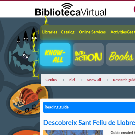
Skip to Main Content
Navigation
Libraries
Catalog
Online Services
Activities
Get 
Gènius
Inici
Know-all
Research gui
Reading guide
Descobreix Sant Feliu de Llobr
Guide created 