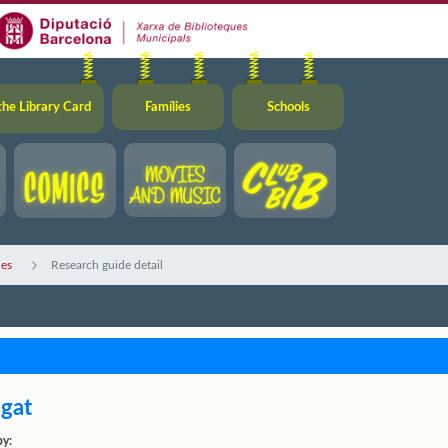
the Library Card
Famílies
Schools
des
Research guide detail
egat
by: