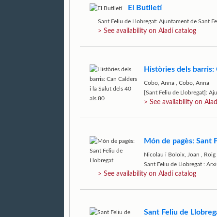
El Butlletí
Sant Feliu de Llobregat: Ajuntament de Sant Fe
> See availability on Aladí catalog
Històries dels barris:
Cobo, Anna
,
Cobo, Anna
[Sant Feliu de Llobregat]: A
> See availability on Alad
Món de pagès: Sant F
Nicolau i Boloix, Joan
,
Roig 
Sant Feliu de Llobregat : Ar
> See availability on Aladí catalog
Sant Feliu de Llobreg