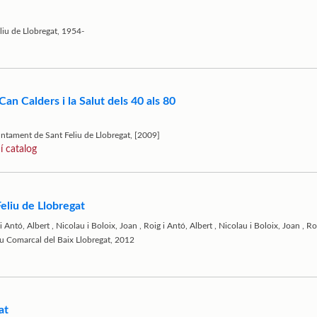
liu de Llobregat, 1954-
 Can Calders i la Salut dels 40 als 80
juntament de Sant Feliu de Llobregat, [2009]
í catalog
eliu de Llobregat
i Antó, Albert
,
Nicolau i Boloix, Joan
,
Roig i Antó, Albert
,
Nicolau i Boloix, Joan
,
Roi
xiu Comarcal del Baix Llobregat, 2012
at