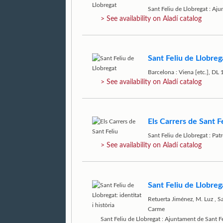
Sant Feliu de Llobregat : Aj
> See availability on Aladí catalog
Sant Feliu de Llobreg
Barcelona : Viena [etc.], DL
> See availability on Aladí catalog
Els Carrers de Sant F
Sant Feliu de Llobregat : Pa
> See availability on Aladí catalog
Sant Feliu de Llobrega
Retuerta Jiménez, M. Luz
,
S
Carme
Sant Feliu de Llobregat : Ajuntament de Sant F