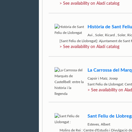
> See availability on Aladí catalog
Història de Sant Feli
Avi
,
Soler, Ricard
,
Soler, Ri
[Sant Feliu de Llobregat]: Ajuntament de Sant 
> See availability on Aladí catalog
La Carrossa del Marquè
Capsir i Maíz, Josep
Sant Feliu de Llobregat: Cen
> See availability on Alad
Sant Feliu de Llobrega
Esteves, Albert
Molins de Rei : Centre d'Estudis i Divulgació d