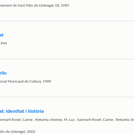
untament de Sant Feliu de Llobregat, DL 1985
at
 1994
eliu
tronat Municipal de Cultura, 1989
t: identitat i història
anmartí Roset, Carme
,
Retuerta Jiménez, M. Luz
,
Sanmartí Roset, Carme
,
Retuerta Ji
eliu de Llobregat, 2002