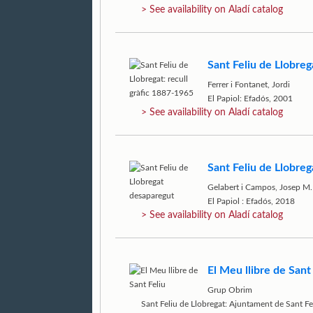
> See availability on Aladí catalog
Sant Feliu de Llobreg
Ferrer i Fontanet, Jordi
El Papiol: Efadós, 2001
> See availability on Aladí catalog
Sant Feliu de Llobre
Gelabert i Campos, Josep M.
El Papiol : Efadós, 2018
> See availability on Aladí catalog
El Meu llibre de Sant
Grup Obrim
Sant Feliu de Llobregat: Ajuntament de Sant Fe