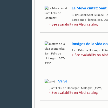
La Meva ciutat: Sant 
CEIP Nadal (Sant Feliu de Ll
Barcelona : Planeta, cop. 20
> See availability on Aladí catalog
Imatges de la vida e
Sant Feliu de Llobregat: Pat
> See availability on Alad
Vaivé
[Sant Feliu de Llobregat]: Malograf, [1996]-
> See availability on Aladí catalog