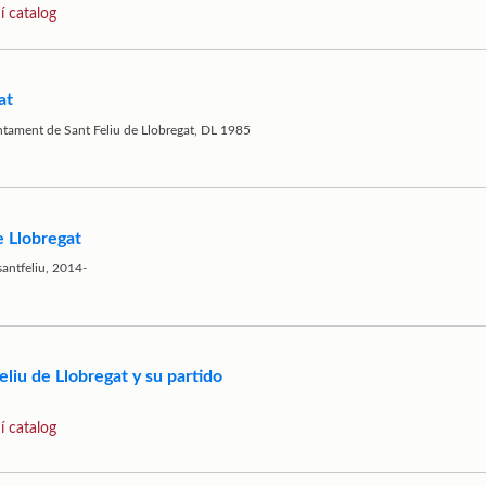
í catalog
at
untament de Sant Feliu de Llobregat, DL 1985
e Llobregat
santfeliu, 2014-
eliu de Llobregat y su partido
í catalog