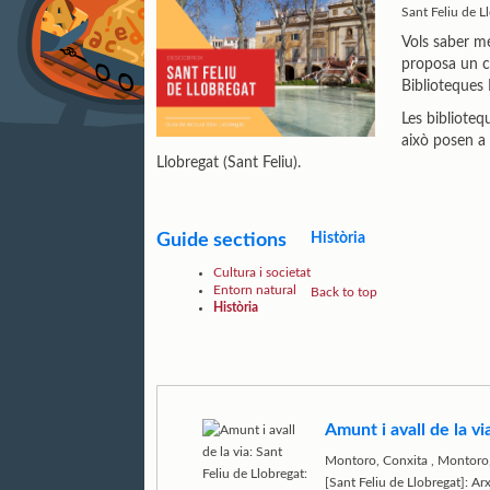
Sant Feliu de L
Vols saber mé
proposa un c
Biblioteques 
Les biblioteq
això posen a 
Llobregat (Sant Feliu).
Guide sections
Història
Cultura i societat
Entorn natural
Back to top
Història
Amunt i avall de la v
Montoro, Conxita
,
Montoro,
[Sant Feliu de Llobregat]: A