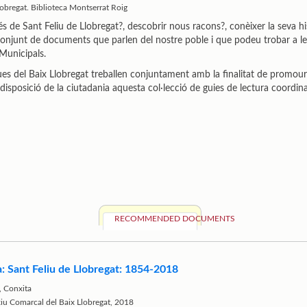
lobregat. Biblioteca Montserrat Roig
s de Sant Feliu de Llobregat?, descobrir nous racons?, conèixer la seva hist
onjunt de documents que parlen del nostre poble i que podeu trobar a les
Municipals.
ues del Baix Llobregat treballen conjuntament amb la finalitat de promoure 
disposició de la ciutadania aquesta col·lecció de guies de lectura coordina
RECOMMENDED DOCUMENTS
ia: Sant Feliu de Llobregat: 1854-2018
 Conxita
rxiu Comarcal del Baix Llobregat, 2018