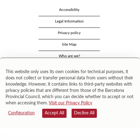
Accessibility
Legal Information
Privacy policy
Site Map
Who are we?
Security
This website only uses its own cookies for technical purposes, it
does not collect or transfer personal data from users without their
Contact
knowledge. However, it contains links to third-party websites with
privacy policies that are different from those of the Barcelona
Provincial Council, which you can decide whether to accept or not
when accessing them.
Visit our Privacy Policy
Configuration
Accept All
Decline All
Área de Cultura – Gerència de Serveis de Biblioteques. Zamora, 73. 08018 Barcelona. Tel:
943 022 222.