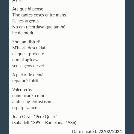
A mi.
Ara que hi penso…
Tinc tantes coses entre mans.
Feines urgents.
No em recordava que també
he de morir.
Sóc tan distret!
M’havia descuidat
d’aquest projecte
o m’hi aplicava
sense gens de zel.
A partir de demà
repararé l’oblit.
Volenterós
començaré a morir
amb seny, entusiasme,
esparpillament.
Joan Oliver “Pere Quart”
(Sabadell, 1899 – Barcelona, 1986)
Date created:
22/02/2024