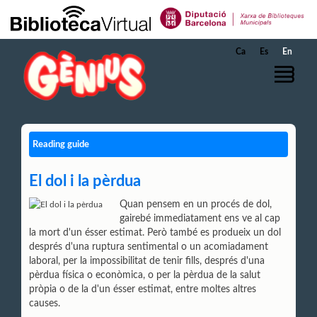
Skip to Main Content
Ca
Es
En
Reading guide
El dol i la pèrdua
Quan pensem en un procés de dol,
gairebé immediatament ens ve al cap
la mort d'un ésser estimat. Però també es produeix un dol
després d'una ruptura sentimental o un acomiadament
laboral, per la impossibilitat de tenir fills, després d'una
pèrdua física o econòmica, o per la pèrdua de la salut
pròpia o de la d'un ésser estimat, entre moltes altres
causes.