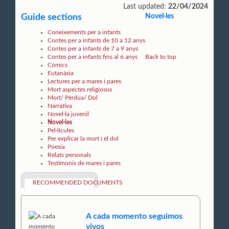
Last updated:
22/04/2024
Guide sections
Novel·les
Coneixements per a infants
Contes per a infants de 10 a 12 anys
Contes per a infants de 7 a 9 anys
Contes per a infants fins al 6 anys
Back to top
Còmics
Eutanàsia
Lectures per a mares i pares
Mort aspectes religiosos
Mort/ Pèrdua/ Dol
Narrativa
Novel·la juvenil
Novel·les
Pel·lícules
Per explicar la mort i el dol
Poesia
Relats personals
Testimonis de mares i pares
RECOMMENDED DOCUMENTS
A cada momento seguimos
vivos