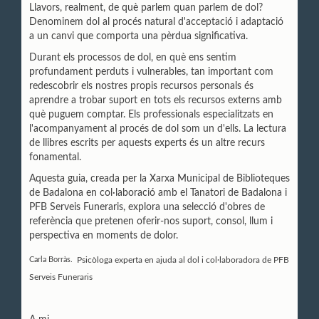
Llavors, realment, de què parlem quan parlem de dol?
Denominem dol al procés natural d'acceptació i adaptació
a un canvi que comporta una pèrdua significativa.
Durant els processos de dol, en què ens sentim
profundament perduts i vulnerables, tan important com
redescobrir els nostres propis recursos personals és
aprendre a trobar suport en tots els recursos externs amb
què puguem comptar. Els professionals especialitzats en
l'acompanyament al procés de dol som un d'ells. La lectura
de llibres escrits per aquests experts és un altre recurs
fonamental.
Aquesta guia, creada per la Xarxa Municipal de Biblioteques
de Badalona en col·laboració amb el Tanatori de Badalona i
PFB Serveis Funeraris, explora una selecció d'obres de
referència que pretenen oferir-nos suport, consol, llum i
perspectiva en moments de dolor.
Psicòloga experta en ajuda al dol i col·laboradora de PFB
Carla Borràs.
Serveis Funeraris