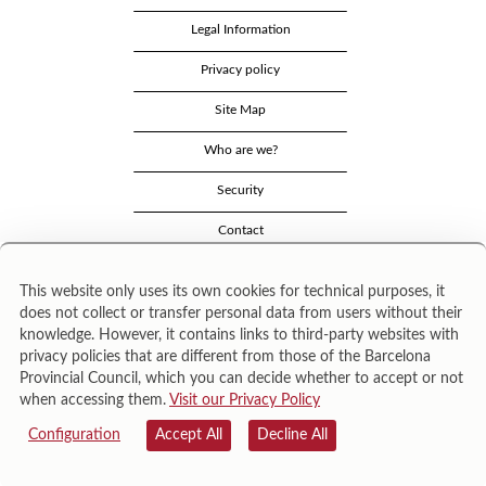
Legal Information
Privacy policy
Site Map
Who are we?
Security
Contact
This website only uses its own cookies for technical purposes, it
does not collect or transfer personal data from users without their
knowledge. However, it contains links to third-party websites with
privacy policies that are different from those of the Barcelona
Provincial Council, which you can decide whether to accept or not
when accessing them.
Visit our Privacy Policy
Área de Cultura – Gerència de Serveis de Biblioteques. Zamora, 73. 08018 Barcelona. Tel:
943 022 222.
Configuration
Accept All
Decline All
© Il·lustracions: Txesco Montalt · Esther Pradell · Agustín Comotto · David Maynar · Pam
López · Vanesa Rovira