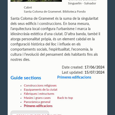
Singuerlín - Salvador
Cabré
Santa Coloma de Gramenet. Biblioteca Fondo
Santa Coloma de Gramenet és la suma de la singularitat
dels seus edificis i construccions. En bona mesura,
l'arquitectura local configura l'urbanisme i marca la
idiosincràsia estètica d'una ciutat. D'altra banda, també li
atorga personalitat pròpia, és un element cabdal en la
configuració històrica del lloc i influeix en els
comportaments socials, l'espiritualitat, l'economia, la
cultura i l'evolució del pensament dels habitants fins als
nostres dies.
Date created:
17/06/2024
Last updated:
15/07/2024
Guide sections
Primeres edificacions
Construccions religioses
Equipaments de la ciutat
Fàbriques i estructures
Masies i grans cases
Back to top
Panoràmica general
Primeres edificacions