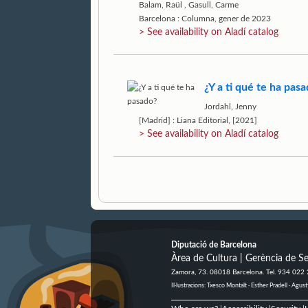
Balam, Raül
,
Gasull, Carme
Barcelona : Columna, gener de 2023
> See availability on Aladí catalog
¿Y a ti qué te ha pas
Jordahl, Jenny
[Madrid] : Liana Editorial, [2021]
> See availability on Aladí catalog
Diputació de Barcelona
Àrea de Cultura | Gerència de Se
Zamora, 73. 08018 Barcelona. Tel. 934 022
Il·lustracions: Txesco Montalt · Esther Pradell · Ag