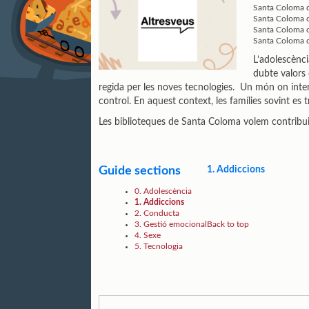
Santa Coloma d
Santa Coloma d
Santa Coloma d
Santa Coloma d
L’adolescènci
dubte valors 
regida per les noves tecnologies. Un món on inter
control. En aquest context, les famílies sovint es 
Les biblioteques de Santa Coloma volem contribuir 
Guide sections
1. Addiccions
0. Adolescència
1. Addiccions
2. Conducta
3. Gestió emocional
Back to top
4. Sexe
5. Tecnologia