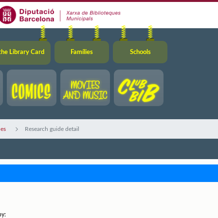
the Library Card
Famílies
Schools
des
Research guide detail
by: