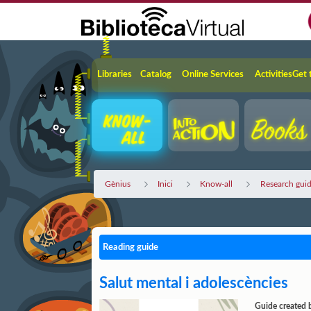
Skip to Main Content
Navigation
Libraries
Catalog
Online Services
Activities
Get 
Gènius
Inici
Know-all
Research gui
Reading guide
Salut mental i adolescències
Guide created 