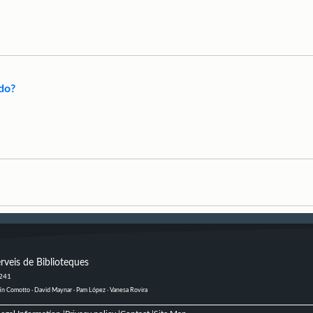
ado?
rveis de Biblioteques
 241
ustín Comotto · David Maynar · Pam López · Vanesa Rovira