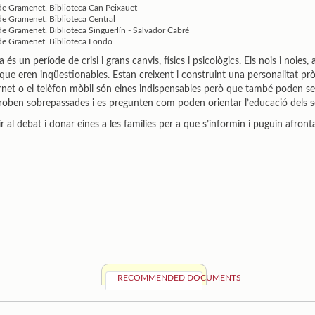
e Gramenet. Biblioteca Can Peixauet
e Gramenet. Biblioteca Central
e Gramenet. Biblioteca Singuerlín - Salvador Cabré
e Gramenet. Biblioteca Fondo
a és un període de crisi i grans canvis, físics i psicològics. Els nois i noi
que eren inqüestionables. Estan creixent i construint una personalitat prò
net o el telèfon mòbil són eines indispensables però que també poden ser
troben sobrepassades i es pregunten com poden orientar l’educació dels seus
al debat i donar eines a les famílies per a que s’informin i puguin afront
RECOMMENDED DOCUMENTS