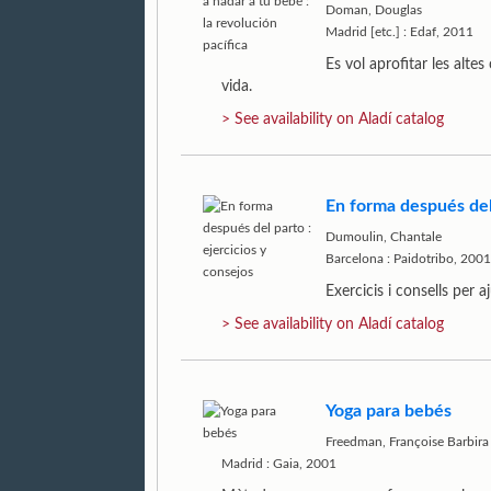
Doman, Douglas
Madrid [etc.] : Edaf, 2011
Es vol aprofitar les alt
vida.
> See availability on Aladí catalog
En forma después del 
Dumoulin, Chantale
Barcelona : Paidotribo, 2001
Exercicis i consells per a
> See availability on Aladí catalog
Yoga para bebés
Freedman, Françoise Barbira
Madrid : Gaia, 2001