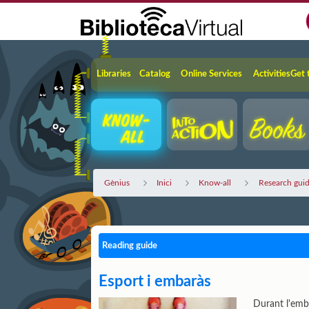
Skip to Main Content
Navigation
Libraries
Catalog
Online Services
Activities
Get 
Gènius
Inici
Know-all
Research gui
Reading guide
Esport i embaràs
Durant l'emba