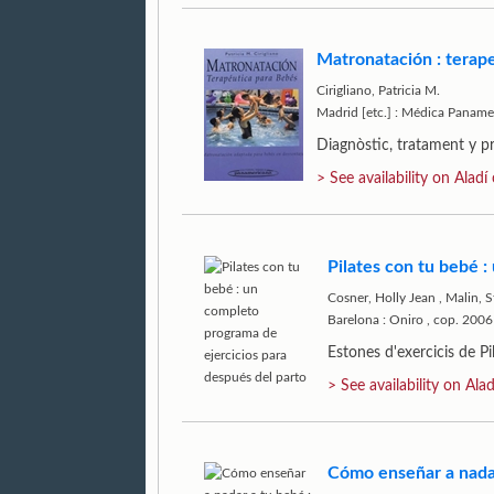
Matronatación : terap
Cirigliano, Patricia M.
Madrid [etc.] : Médica Paname
Diagnòstic, tratament y pro
> See availability on Aladí
Pilates con tu bebé :
Cosner, Holly Jean
,
Malin, S
Barelona : Oniro , cop. 2006
Estones d'exercicis de P
> See availability on Alad
Cómo enseñar a nadar 