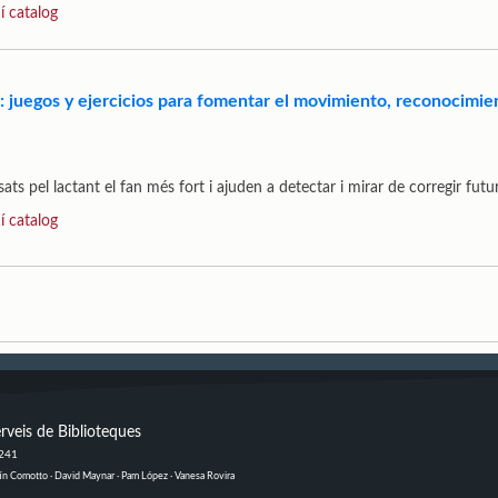
í catalog
: juegos y ejercicios para fomentar el movimiento, reconocimi
osats pel lactant el fan més fort i ajuden a detectar i mirar de corregir fut
í catalog
rveis de Biblioteques
 241
ustín Comotto · David Maynar · Pam López · Vanesa Rovira