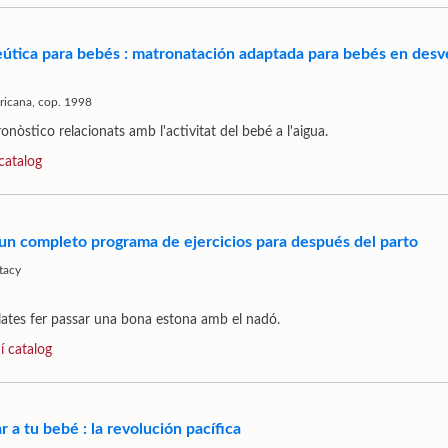
eútica para bebés : matronatación adaptada para bebés en desv
ricana, cop. 1998
nòstico relacionats amb l'activitat del bebé a l'aigua.
 catalog
 un completo programa de ejercicios para después del parto
tacy
ilates fer passar una bona estona amb el nadó.
í catalog
a tu bebé : la revolución pacífica