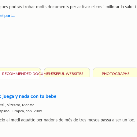
eques podràs trobar molts documents per activar el cos i millorar la salut i
l part...
RECOMMENDED DOCUMENTS
USEFUL WEBSITES
PHOTOGRAPHS
: juega y nada con tu bebe
tal
,
Vizcarro, Montse
Hispano Europea, cop. 2005
ació al medi aquàtic per nadons de més de tres mesos passa a ser un joc.