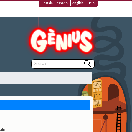
català
español
english
Help
alut.