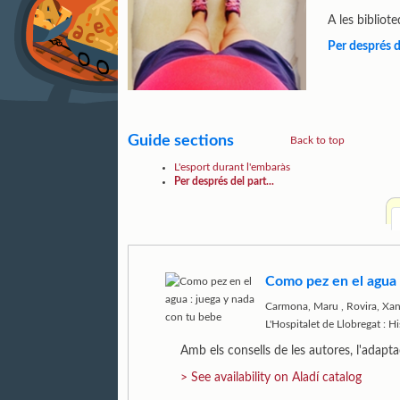
A les bibliot
Per després de
Guide sections
Back to top
L'esport durant l'embaràs
Per després del part...
Como pez en el agua 
Carmona, Maru
,
Rovira, Xan
L'Hospitalet de Llobregat : 
Amb els consells de les autores, l'adapt
> See availability on Aladí catalog