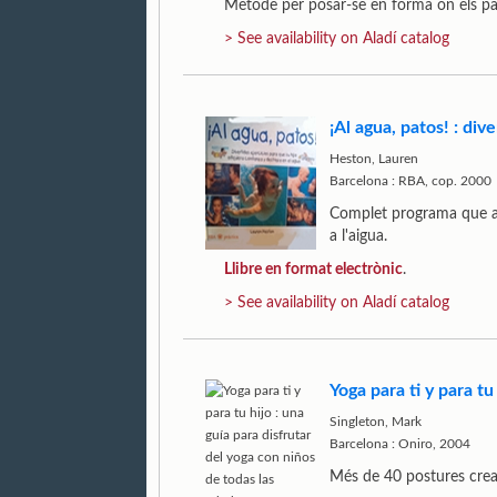
Mètode per posar-se en forma on els pa
> See availability on Aladí catalog
¡Al agua, patos! : div
Heston, Lauren
Barcelona : RBA, cop. 2000
Complet programa que ab
a l'aigua.
Llibre en format electrònic
.
> See availability on Aladí catalog
Yoga para ti y para tu
Singleton, Mark
Barcelona : Oniro, 2004
Més de 40 postures crea