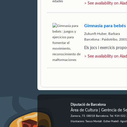
> See availability on Alad
Gimnasia para bebés 
Zukunft-Huber, Barbara
Barcelona : Paidotribo, 2001
Els jocs i exercicis prop
> See availability on Alad
Diputació de Barcelona
Àrea de Cultura | Gerència de Se
Zamora, 73. 08018 Barcelona. Tel. 934 022
Il·lustracions: Txesco Montalt · Esther Pradell · Ag