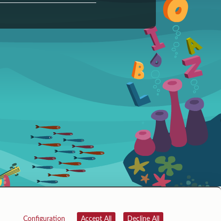
Configuration
Accept All
Decline All