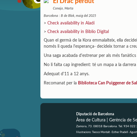
El Drac perdut
Conejo, Marta
Barcelona : B de Blok, maig del 2025
>
Check availability in Aladí
>
Check availability in Biblio Digital
Quan el germà de la Kora emmalalteix, ella decideix
només li queda l'esperança- decideix tornar a creu
Una saga acabada d'estrenar per als més fanàtics d
No li falta cap ingredient: té un mapa a la darrer
Adequat d'11 a 12 anys.
Recomanat per la
Biblioteca Can Puiggener de Sa
Diputació de Barcelona
Àrea de Cultura | Gerència de Se
Zamora, 73. 08018 Barcelona. Tel. 934 022
Il·lustracions: Txesco Montalt · Esther Pradell · Ag