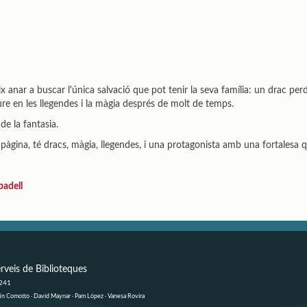
 anar a buscar l'única salvació que pot tenir la seva família: un drac perd
re en les llegendes i la màgia després de molt de temps.
e la fantasia.
a pàgina, té dracs, màgia, llegendes, i una protagonista amb una fortalesa
badell
rveis de Biblioteques
 241
ustín Comotto · David Maynar · Pam López · Vanesa Rovira