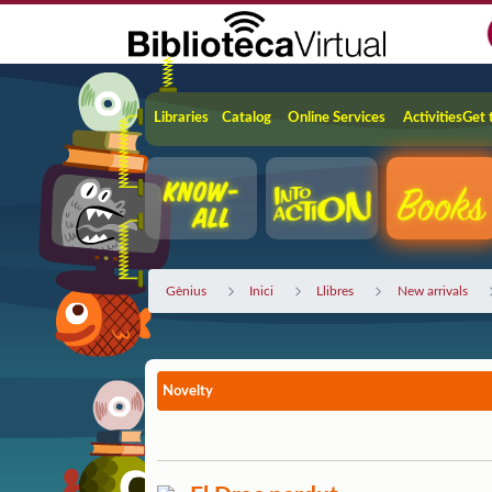
Skip to Main Content
Navigation
Libraries
Catalog
Online Services
Activities
Get 
Gènius
Inici
Llibres
New arrivals
Novelty