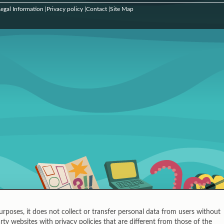
egal Information
Privacy policy
Contact
Site Map
|
|
|
urposes, it does not collect or transfer personal data from users without
rty websites with privacy policies that are different from those of the