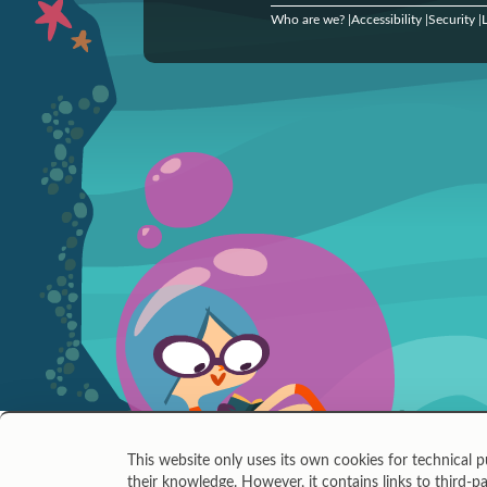
Who are we?
Accessibility
Security
L
|
|
|
This website only uses its own cookies for technical p
their knowledge. However, it contains links to third-pa