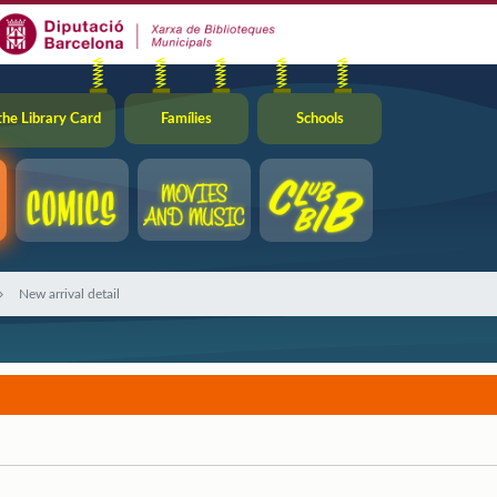
the Library Card
Famílies
Schools
New arrival detail