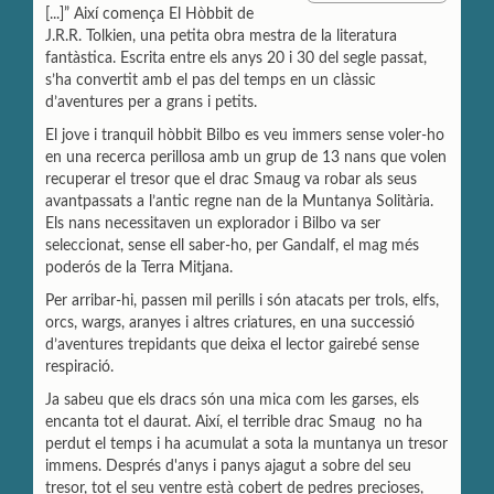
p
i
n
[...]” Així comença El Hòbbit de
a
l
t
J.R.R. Tolkien, una petita obra mestra de la literatura
r
fantàstica. Escrita entre els anys 20 i 30 del segle passat,
t
s’ha convertit amb el pas del temps en un clàssic
i
r
d’aventures per a grans i petits.
El jove i tranquil hòbbit Bilbo es veu immers sense voler-ho
en una recerca perillosa amb un grup de 13 nans que volen
recuperar el tresor que el drac Smaug va robar als seus
avantpassats a l’antic regne nan de la Muntanya Solitària.
Els nans necessitaven un explorador i Bilbo va ser
seleccionat, sense ell saber-ho, per Gandalf, el mag més
poderós de la Terra Mitjana.
Per arribar-hi, passen mil perills i són atacats per trols, elfs,
orcs, wargs, aranyes i altres criatures, en una successió
d’aventures trepidants que deixa el lector gairebé sense
respiració.
Ja sabeu que els dracs són una mica com les garses, els
encanta tot el daurat. Així, el terrible drac Smaug no ha
perdut el temps i ha acumulat a sota la muntanya un tresor
immens. Després d'anys i panys ajagut a sobre del seu
tresor, tot el seu ventre està cobert de pedres precioses,