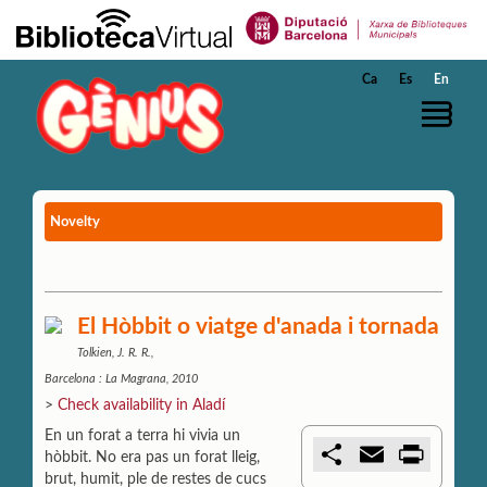
Skip to Main Content
Ca
Es
En
Novelty
El Hòbbit o viatge d'anada i tornada
Tolkien, J. R. R.,
Barcelona : La Magrana, 2010
>
Check availability in Aladí
En un forat a terra hi vivia un
C
E
P
hòbbit. No era pas un forat lleig,
o
m
r
brut, humit, ple de restes de cucs
m
a
i