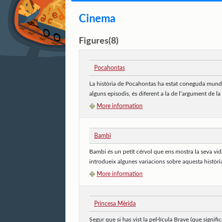
Cinema
Figures(8)
Pocahontas
La història de Pocahontas ha estat coneguda mundia
alguns episodis, és diferent a la de l’argument de la p
More information
Bambi
Bambi és un petit cérvol que ens mostra la seva vida
introdueix algunes variacions sobre aquesta història
More information
Princesa Mèrida
Segur que si has vist la pel·lícula Brave (que signi