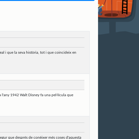
i que la seva història, tot i que coincideix en
a l'any 1942 Walt Disney fa una pel·lícula que
t, segur que després de conèixer més coses d'aquesta