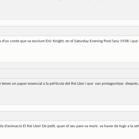
ta d'un conte que va escriure Eric Knight, en el Saturday Evening Post l'any 1938 i que
enen un paper essencial a la pel·lícula del Rei Lleó i que van protagonitzar, després
a d'animació El Rei Lleó! De petit, quan el seu pare va morir, va haver de fugir a la sel