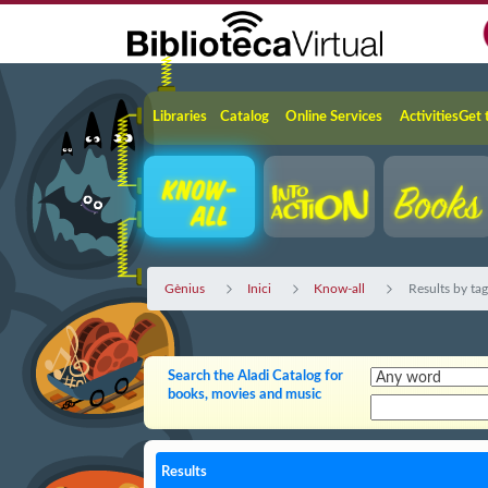
Skip to Main Content
Navigation
Libraries
Catalog
Online Services
Activities
Get 
Gènius
Inici
Know-all
Results by ta
Search the Aladi Catalog for
books, movies and music
Results