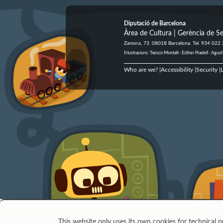
Diputació de Barcelona
Àrea de Cultura | Gerència de Se
Zamora, 73. 08018 Barcelona. Tel. 934 022
Il·lustracions: Txesco Montalt · Esther Pradell · Ag
Who are we?
Accessibility
Security
L
|
|
|
This website only uses its own cookies for technical p