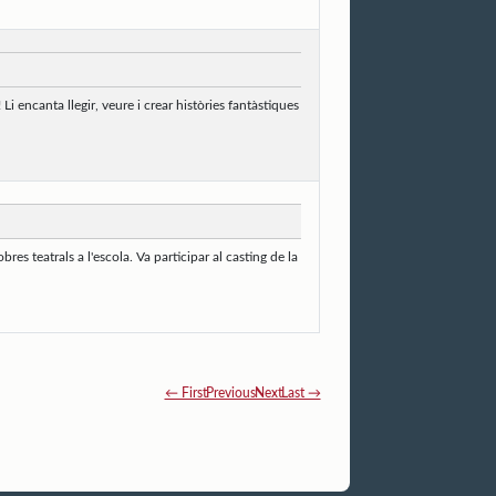
i encanta llegir, veure i crear històries fantàstiques
es teatrals a l'escola. Va participar al casting de la
← First
Previous
Next
Last →