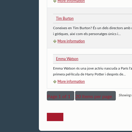
More information
Tim Burton
Coneixes en Tim Burton? És un dels directors amb més
i gòtiques, així com els personatges únics i...
More information
Emma Watson
Emma Watson és una jove actriu nascuda a París l'any 
primera pel·lícula de Harry Potter i després de...
More information
Showing 8
Page 1 of 1
20 items per page
Back