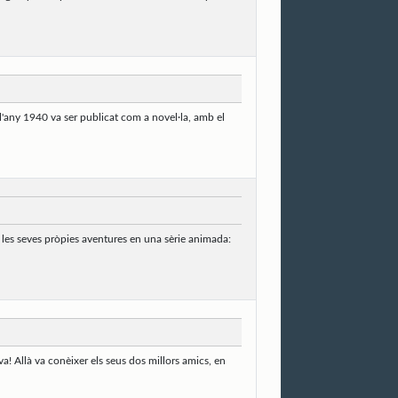
 l'any 1940 va ser publicat com a novel·la, amb el
, les seves pròpies aventures en una sèrie animada:
va! Allà va conèixer els seus dos millors amics, en