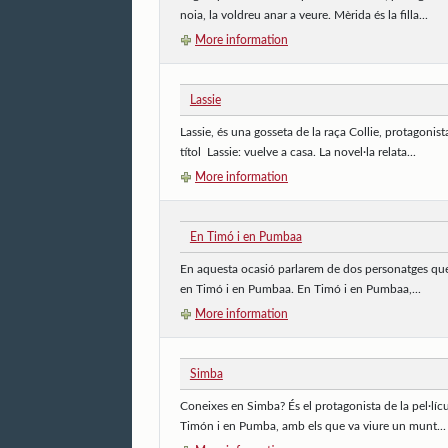
noia, la voldreu anar a veure. Mèrida és la filla...
More information
Lassie
Lassie, és una gosseta de la raça Collie, protagonis
títol Lassie: vuelve a casa. La novel·la relata...
More information
En Timó i en Pumbaa
En aquesta ocasió parlarem de dos personatges que t
en Timó i en Pumbaa. En Timó i en Pumbaa,...
More information
Simba
Coneixes en Simba? És el protagonista de la pel·lícul
Timón i en Pumba, amb els que va viure un munt...