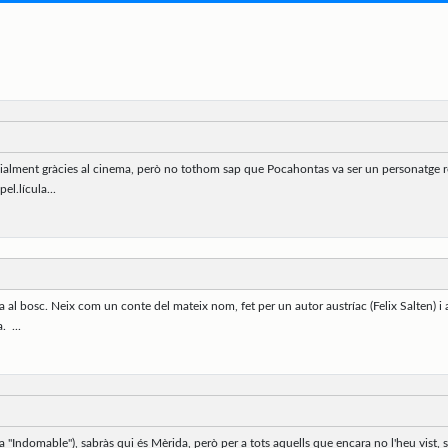
lment gràcies al cinema, però no tothom sap que Pocahontas va ser un personatge real 
el.lícula...
 al bosc. Neix com un conte del mateix nom, fet per un autor austríac (Felix Salten) i 
. ...
fica "Indomable"), sabràs qui és Mèrida, però per a tots aquells que encara no l'heu vis