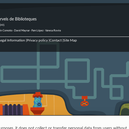
rveis de Biblioteques
 241
ustín Comotto · David Maynar · Pam López · Vanesa Rovira
egal Information
Privacy policy
Contact
Site Map
|
|
|
urposes, it does not collect or transfer personal data from users without