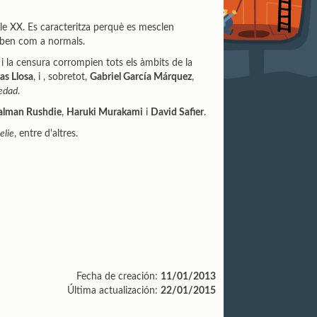
gle XX. Es caracteritza perquè es mesclen
ceben com a normals.
 i la censura corrompien tots els àmbits de la
as Llosa
, i , sobretot,
Gabriel García Márquez
,
ledad
.
alman Rushdie
,
Haruki Murakami
i
David Safier
.
lie
, entre d'altres.
Fecha de creación:
11/01/2013
Última actualización:
22/01/2015