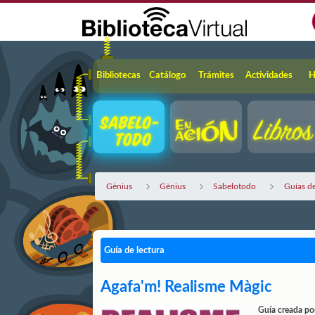
Saltar al contenido principal
Navegación
Bibliotecas
Catálogo
Trámites
Actividades
H
Gènius
Gènius
Sabelotodo
Guías de
Guía de lectura
Agafa'm! Realisme Màgic
Guía creada po