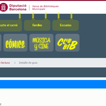
azte el carné
Famílies
Escuelas
 lectura
Detalle de guía
r: