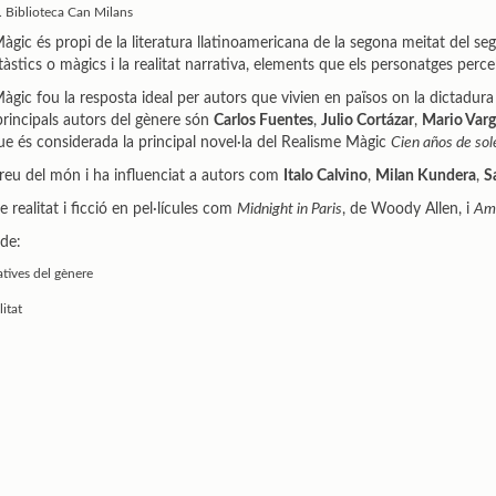
. Biblioteca Can Milans
àgic és propi de la literatura llatinoamericana de la segona meitat del se
àstics o màgics i la realitat narrativa, elements que els personatges per
àgic fou la resposta ideal per autors que vivien en països on la dictadura
 principals autors del gènere són
Carlos Fuentes
,
Julio Cortázar
,
Mario Varg
ue és considerada la principal novel·la del Realisme Màgic
Cien años de so
rreu del món i ha influenciat a autors com
Italo Calvino
,
Milan Kundera
,
S
realitat i ficció en pel·lícules com
Midnight in Paris
, de Woody Allen, i
Ame
 de:
atives del gènere
litat