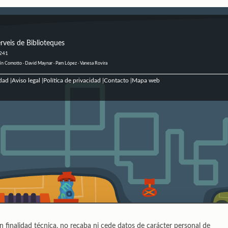
rveis de Biblioteques
 241
ustín Comotto · David Maynar · Pam López · Vanesa Rovira
dad
Aviso legal
Política de privacidad
Contacto
Mapa web
|
|
|
|
n finalidad técnica, no recaba ni cede datos de carácter personal de