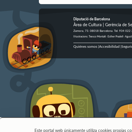
Diputació de Barcelona
Àrea de Cultura | Gerència de Se
Zamora, 73. 08018 Barcelona. Tel. 934 022
Il·lustracions: Txesco Montalt · Esther Pradell · Ag
Quiénes somos
Accesibilidad
Seguri
|
|
Este portal web únicamente utiliza cookies propias co