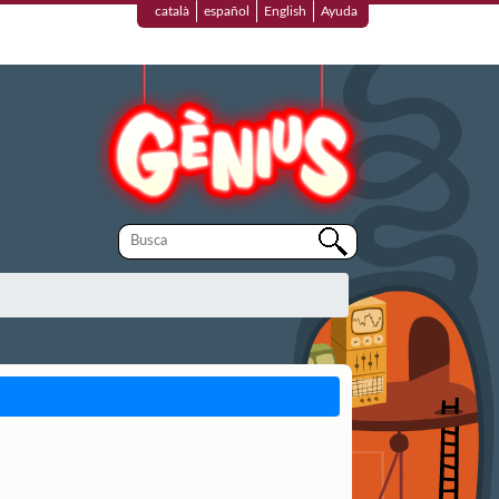
català
español
English
Ayuda