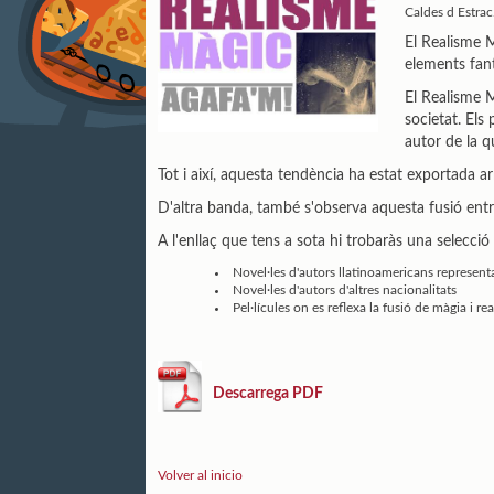
Caldes d Estrac
El Realisme M
elements fant
El Realisme M
societat. Els
autor de la q
Tot i així, aquesta tendència ha estat exportada a
D'altra banda, també s'observa aquesta fusió entre 
A l'enllaç que tens a sota hi trobaràs una selecció
Novel·les d'autors llatinoamericans represent
Novel·les d'autors d'altres nacionalitats
Pel·lícules on es reflexa la fusió de màgia i rea
Descarrega PDF
Volver al inicio