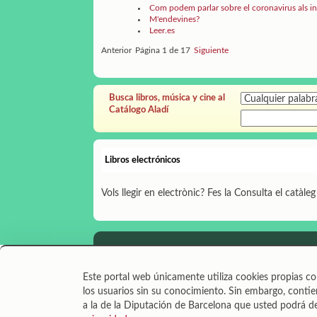
Com podem parlar sobre el coronavirus als in
M'endevines?
Leer.es
Anterior
Página 1 de 17
Siguiente
Busca libros, música y cine al
Catálogo Aladí
Libros electrónicos
Vols llegir en electrònic? Fes la Consulta el catàle
Diputació de Barcelona
Àrea de Cultura | Gerència de Se
Este portal web únicamente utiliza cookies propias co
Zamora, 73. 08018 Barcelona. Tel. 934 022
los usuarios sin su conocimiento. Sin embargo, contien
Il·lustracions: Txesco Montalt · Esther Pradell · Ag
a la de la Diputación de Barcelona que usted podrá de