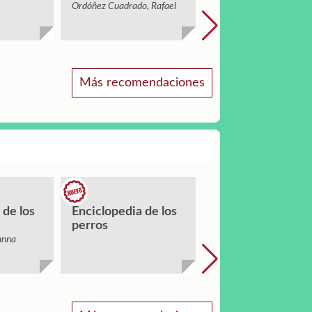
Ordóñez Cuadrado, Rafael
Oro, Begoña
Más recomendaciones
 de los
Enciclopedia de los
Comprender y
perros
atender a la
diversidad : dislex
anna
discalculia, TDAH
Morales, Mariana
AACC