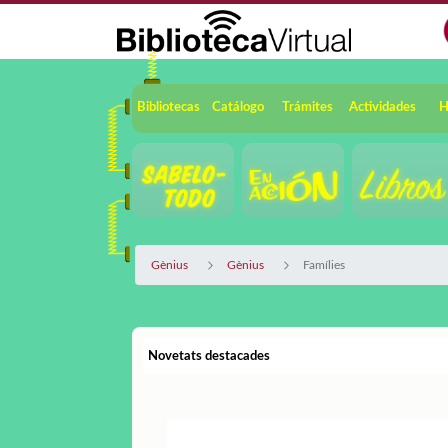
Saltar al contenido principal
Navegación
Bibliotecas
Catálogo
Trámites
Actividades
H
Gènius
Gènius
Famílies
Novetats destacades