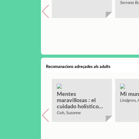
Serrano Bu
Recomanacions adreçades als adults
Mentes
Mi mun
maravillosas : el
Lindgren, A
cuidado holístico
del niño autista y
Goh, Suzanne
neurodivergente