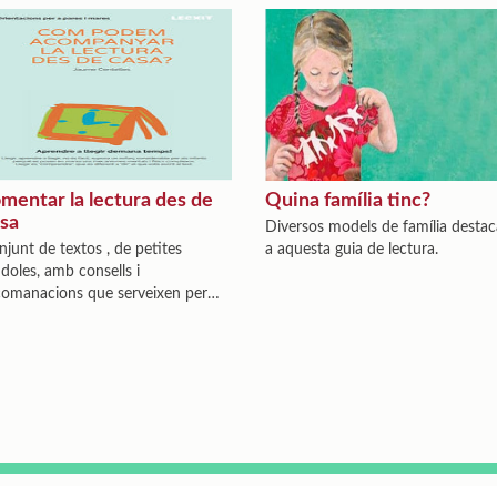
mentar la lectura des de
Quina família tinc?
sa
Diversos models de família destac
njunt de textos , de petites
a aquesta guia de lectura.
doles, amb consells i
comanacions que serveixen per
mentar la lectura a casa