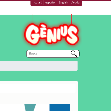
català
español
English
Ayuda