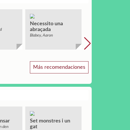
Necessito una
Què mengen els
abraçada
petits monstres?
d
Blabey, Aaron
Hirst, Daisy
Más recomendaciones
ensar
Set monstres i un
En Troti i la setm
gat
de Carnaval
n den