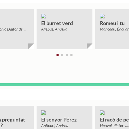
El burret verd
Romeu i tu
onio (Autor de
Allepuz, Anuska
Manceau, Édouar
ntils)
a preguntat
El senyor Pérez
El racó de p
u?
Antinori, Andrea
Heuvel, Pieter va