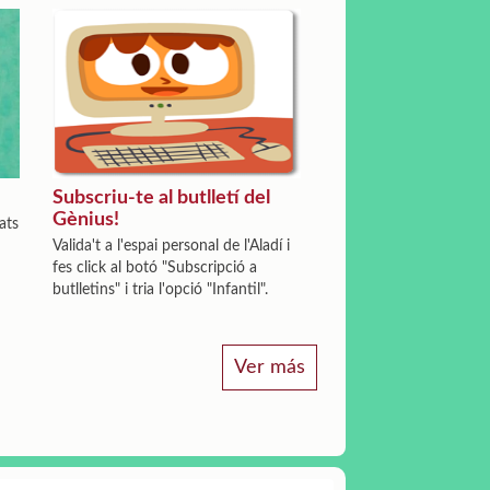
Subscriu-te al butlletí del
Gènius!
ats
Valida't a l'espai personal de l'Aladí i
fes click al botó "Subscripció a
butlletins" i tria l'opció "Infantil".
Ver más