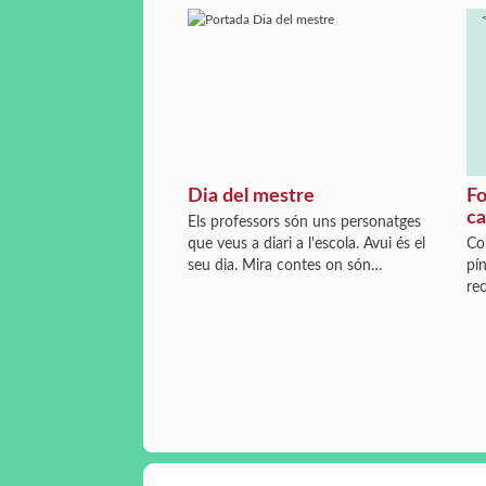
Dia del mestre
Fo
ca
Els professors són uns personatges
que veus a diari a l'escola. Avui és el
Co
seu dia. Mira contes on són
pín
protagonistes.
re
fo