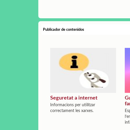
Publicador de contenidos
Seguretat a internet
Gu
fa
Informacions per utilitzar
correctament les xarxes.
Esp
l’e
inf