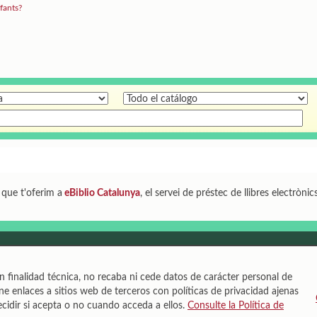
fants?
g que t'oferim a
eBiblio Catalunya
, el servei de préstec de llibres electrònic
rveis de Biblioteques
n finalidad técnica, no recaba ni cede datos de carácter personal de
 241
e enlaces a sitios web de terceros con políticas de privacidad ajenas
ustín Comotto · David Maynar · Pam López · Vanesa Rovira
cidir si acepta o no cuando acceda a ellos.
Consulte la Política de