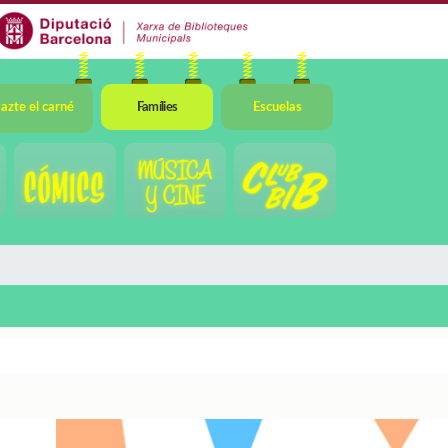
azte el carné
Famílies
Escuelas