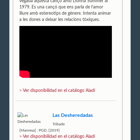
vegada aquesta cançó amb Donna Summer al
1979. Es una cançó que ens parla de l’amor
lliure amb estereotips de gènere. Intenta animar
a les dones a deixar les relacions tòxiques.
> Ver disponibilidad en el catálogo Aladí
Las Desheredadas
Tribade
[Manresa] : PGD, [2019]
> Ver disponibilidad en el catálogo Aladí