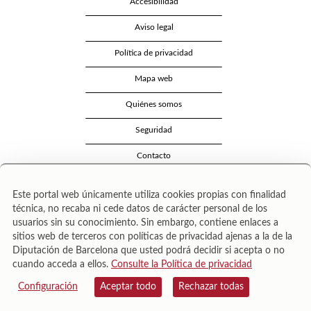
Accesibilidad
Aviso legal
Política de privacidad
Mapa web
Quiénes somos
Seguridad
Contacto
Este portal web únicamente utiliza cookies propias con finalidad
técnica, no recaba ni cede datos de carácter personal de los
usuarios sin su conocimiento. Sin embargo, contiene enlaces a
sitios web de terceros con políticas de privacidad ajenas a la de la
Diputación de Barcelona que usted podrá decidir si acepta o no
cuando acceda a ellos.
Consulte la Política de privacidad
Área de Cultura – Gerència de Serveis de Biblioteques. Zamora, 73. 08018 Barcelona. Tel:
943 022 222.
Configuración
Aceptar todo
Rechazar todas
© Il·lustracions: Txesco Montalt · Esther Pradell · Agustín Comotto · David Maynar · Pam
López · Vanesa Rovira