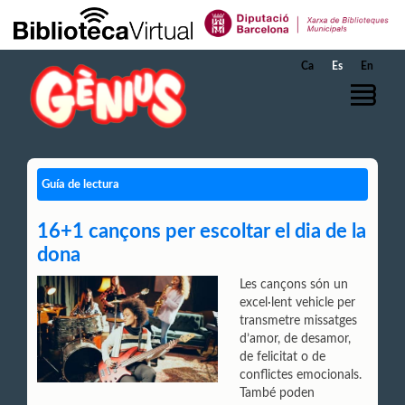
Saltar al contenido principal
Ca
Es
En
Guía de lectura
16+1 cançons per escoltar el dia de la
dona
Les cançons són un
excel·lent vehicle per
transmetre missatges
d’amor, de desamor,
de felicitat o de
conflictes emocionals.
També poden