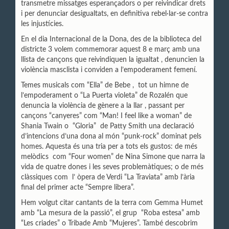
transmetre missatges esperançadors o per reivindicar drets
i per denunciar desigualtats, en definitiva rebel·lar-se contra
les injustícies.
En el dia Internacional de la Dona, des de la biblioteca del
districte 3 volem commemorar aquest 8 e març amb una
llista de cançons que reivindiquen la igualtat , denuncien la
violència masclista i conviden a l’empoderament femení.
Temes musicals com “Ella” de Bebe , tot un himne de
l’empoderament o “La Puerta violeta” de Rozalén que
denuncia la violència de gènere a la llar , passant per
cançons “canyeres” com “Man! I feel like a woman” de
Shania Twain o “Gloria” de Patty Smith una declaració
d’intencions d’una dona al món “punk-rock” dominat pels
homes. Aquesta és una tria per a tots els gustos: de més
melòdics com “Four women” de Nina Simone que narra la
vida de quatre dones i les seves problemàtiques; o de més
clàssiques com l’ òpera de Verdi “La Traviata” amb l’ària
final del primer acte “Sempre libera”.
Hem volgut citar cantants de la terra com Gemma Humet
amb “La mesura de la passió”, el grup “Roba estesa” amb
“Les criades” o Tribade Amb “Mujeres”. També descobrim