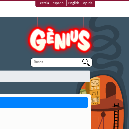
català
español
English
Ayuda