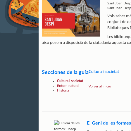
Sant Joan Despí
Sant Joan Desp
Vols saber més
conjunt de do
Biblioteques 
Les bibliotequ
això posem a disposició de la ciutadania aquesta col
Secciones de la guía
Cultura i societat
Cultura i societat
Entorn natural
Volver al inicio
Història
El Geni de les formes