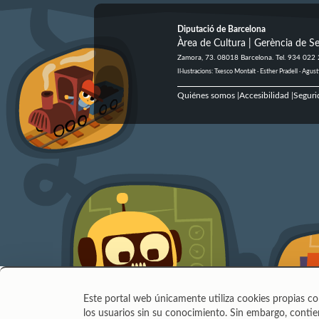
Diputació de Barcelona
Àrea de Cultura | Gerència de Se
Zamora, 73. 08018 Barcelona. Tel. 934 022
Il·lustracions: Txesco Montalt · Esther Pradell · Ag
Quiénes somos
Accesibilidad
Seguri
|
|
Este portal web únicamente utiliza cookies propias co
los usuarios sin su conocimiento. Sin embargo, contien