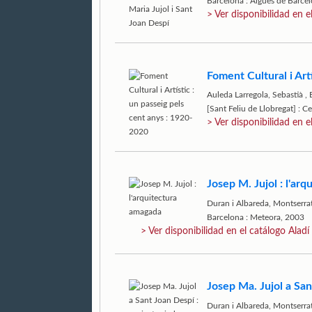
Barcelona : Aigües de Barce
> Ver disponibilidad en e
Foment Cultural i Art
Auleda Larregola, Sebastià
,
[Sant Feliu de Llobregat] : C
> Ver disponibilidad en e
Josep M. Jujol : l'ar
Duran i Albareda, Montserra
Barcelona : Meteora, 2003
> Ver disponibilidad en el catálogo Aladí
Josep Ma. Jujol a San
Duran i Albareda, Montserra