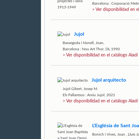
Barcelona : Corporació Metr
> Ver disponibilidad en e
Jujol
Bassegoda i Nonell, Joan,
Barcelona : Nou Art Thor, DL 1990
> Ver disponibilidad en el catálogo Aladí
Jujol arquitecto
Jujol Gibert, Josep M.
Els Pallaresos : Arxiu Jujol, 2021
> Ver disponibilidad en el catálogo Aladí
L'Església de Sant Jo
Bonich i Vives, Joan
,
Lluís J