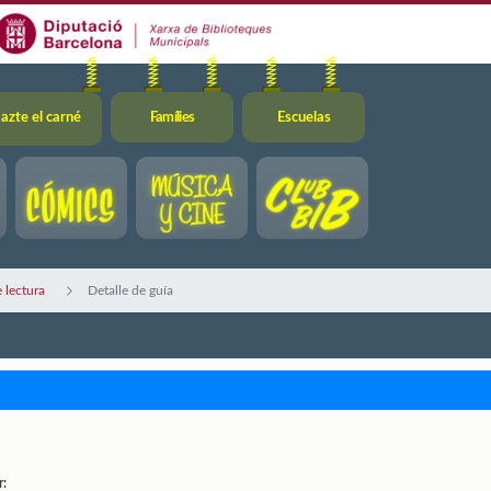
azte el carné
Famílies
Escuelas
 lectura
Detalle de guía
r: