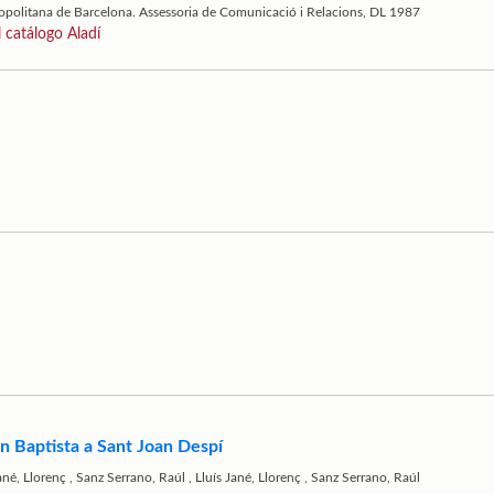
opolitana de Barcelona. Assessoria de Comunicació i Relacions, DL 1987
l catálogo Aladí
an Baptista a Sant Joan Despí
ané, Llorenç
,
Sanz Serrano, Raúl
,
Lluís Jané, Llorenç
,
Sanz Serrano, Raúl