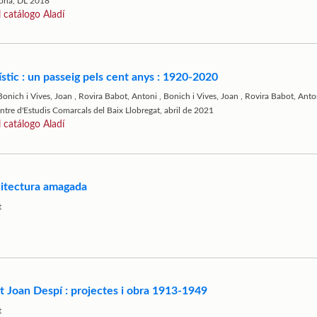
lona, DL 2018
l catálogo Aladí
ístic : un passeig pels cent anys : 1920-2020
Bonich i Vives, Joan
,
Rovira Babot, Antoni
,
Bonich i Vives, Joan
,
Rovira Babot, Anto
entre d'Estudis Comarcals del Baix Llobregat, abril de 2021
l catálogo Aladí
quitectura amagada
t
t Joan Despí : projectes i obra 1913-1949
t