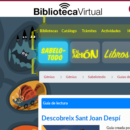
Saltar al contenido principal
Navegación
Bibliotecas
Catálogo
Trámites
Actividades
H
Gènius
Gènius
Sabelotodo
Guías de
Guía de lectura
Descobreix Sant Joan Despí
Guía creada po