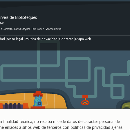
rveis de Biblioteques
 241
ustín Comotto · David Maynar · Pam López · Vanesa Rovira
dad
Aviso legal
Política de privacidad
Contacto
Mapa web
|
|
|
|
n finalidad técnica, no recaba ni cede datos de carácter personal de
e enlaces a sitios web de terceros con políticas de privacidad ajenas