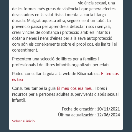
violència sexual, una
de les formes més greus de violència i que genera efectes
devastadors en la salut física i mental a curta i llarga
durada. Malgrat aquesta xifra, segueix sent un tabú. La
prevenció passa per aprendre a detectar riscs i senyals,
crear vincles de confiança i protecció amb els infants i
dotar a nenes i nens d’eines per a la seva autoprotecció
com són els coneixements sobre el propi cos, els límits i el
consentiment.
Presentem una selecció de llibres per a famílies i
professionals i de llibres infantils organitzats per edats.
Podeu consultar la guia a la web de Bibarnabloc:
El teu cos
és teu
Consulteu també la guia
El meu cos era meu
, llibres i
recursos per a persones adultes supervivents d’abús sexual
infantil.
Fecha de creación:
10/11/2021
Última actualización:
12/06/2024
Volver al inicio