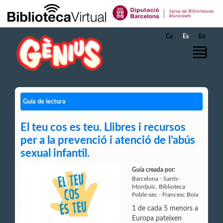
Saltar al contenido principal
Ca
Es
En
Guía de lectura
El teu cos es teu. Llibres i recursos
per a la prevenció i atenció de l’abús
sexual infantil.
Guía creada por:
Barcelona - Sants-
Montjuïc. Biblioteca
Poble-sec - Francesc Boix
1 de cada 5 menors a
Europa pateixen