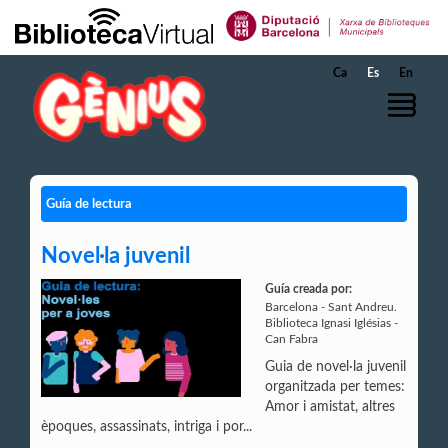
Saltar al contenido principal
Ca
Es
En
Guía de lectura
Novel·la juvenil
Guía creada por:
Barcelona - Sant Andreu.
Biblioteca Ignasi Iglésias -
Can Fabra
Guia de novel·la juvenil
organitzada per temes:
Amor i amistat, altres
èpoques, assassinats, intriga i por...