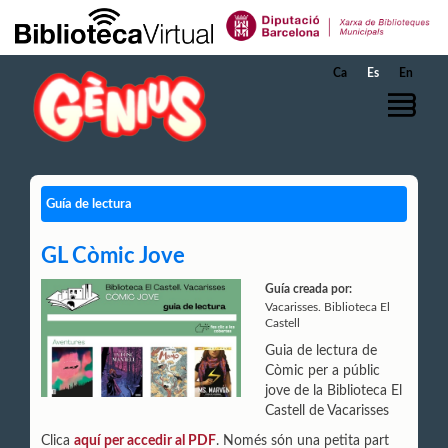
Saltar al contenido principal
Ca
Es
En
Guía de lectura
GL Còmic Jove
Guía creada por:
Vacarisses. Biblioteca El
Castell
Guia de lectura de
Còmic per a públic
jove de la Biblioteca El
Castell de Vacarisses
Clica
aquí per accedir al PDF
. Només són una petita part