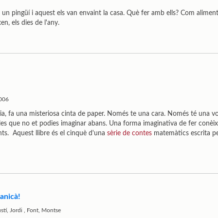
un pingüí i aquest els van envaint la casa. Què fer amb ells? Com alimen
, els dies de l'any.
2006
ia, fa una misteriosa cinta de paper. Només te una cara. Només té una vor
elles que no et podies imaginar abans. Una forma imaginativa de fer conèi
ts. Aquest llibre és el cinquè d'una
sèrie de contes
matemàtics escrita pe
anicà!
stí, Jordi
,
Font, Montse