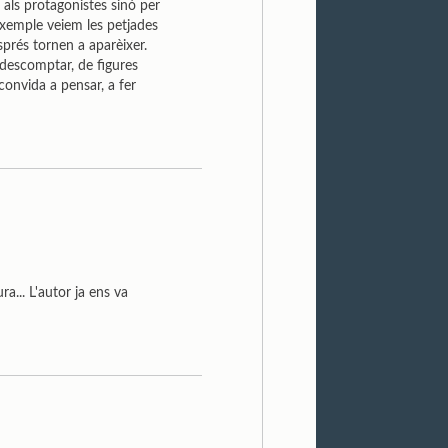
 als protagonistes sinó per
 exemple veiem les petjades
sprés tornen a aparèixer.
e descomptar, de figures
convida a pensar, a fer
a... L'autor ja ens va