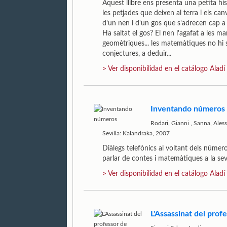
Aquest llibre ens presenta una petita hi
les petjades que deixen al terra i els ca
d'un nen i d'un gos que s'adrecen cap a 
Ha saltat el gos? El nen l'agafat a les m
geomètriques... les matemàtiques no hi s
conjectures, a deduir...
> Ver disponibilidad en el catálogo Aladí
Inventando números
Rodari, Gianni
,
Sanna, Ales
Sevilla: Kalandraka, 2007
Diàlegs telefònics al voltant dels númer
parlar de contes i matemàtiques a la s
> Ver disponibilidad en el catálogo Aladí
L'Assassinat del pro