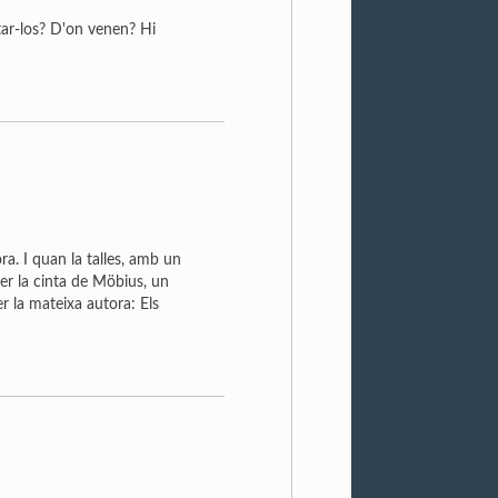
tar-los? D'on venen? Hi
a. I quan la talles, amb un
xer la cinta de Möbius, un
r la mateixa autora: Els