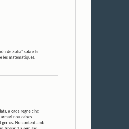
món de Sofia" sobre la
 de les matemàtiques.
lats, a cada regne cinc
a armari nou caixes
00 gerros. No content amb
em trobar "La semillas