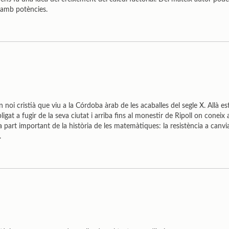
a amb potències.
un noi cristià que viu a la Córdoba àrab de les acaballes del segle X. Allà es
gat a fugir de la seva ciutat i arriba fins al monestir de Ripoll on coneix 
na part important de la història de les matemàtiques: la resistència a canv
s.