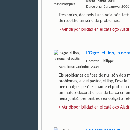
Sierra i Fabra, Jordi
Barcelona: Barcanova, 2006
Tres amics, dos nois i una noia, són tes
de resoldre un sèrie de problemes.
> Ver disponibilidad en el catálogo Aladí
L'Ogre, el llop, la nena
Corentin, Philippe
Barcelona: Corimbo, 2004
Els problemes de "pas de riu" són dels 
problemes, el del pastor, el llop, l'ovell
personatges però es manté el problema.
un mateix decorat el pas de barca en un s
nena junts), per tant es veu obligat a r
> Ver disponibilidad en el catálogo Aladí