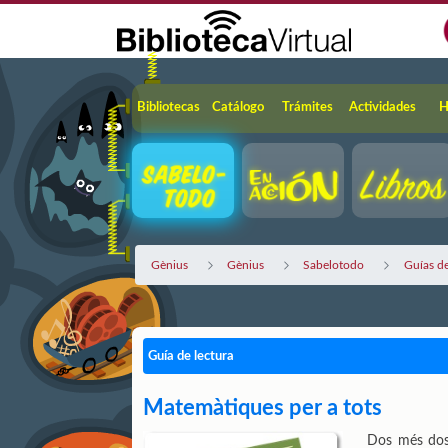
Saltar al contenido principal
Navegación
Bibliotecas
Catálogo
Trámites
Actividades
H
Gènius
Gènius
Sabelotodo
Guías de
Guía de lectura
Matemàtiques per a tots
Dos més dos 