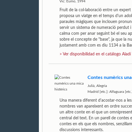
Vic: Eumo, 1994
Fruit de la col·laboració entre un expert 
proposa un viatge en el temps d'un adole
paraules màgiques que inclouen pronuncia
servir un sistema de numeració perdut i 
calma com per anar seguint bé el seu ap
sobre el concepte de "base", ja que la n
justament amb com es diu 1134 a la Ba
> Ver disponibilidad en el catálogo Aladí
Contes numèrics una 
Julià, Alegria
Madrid [etc.]: Alfaguara [etc
Una manera diferent d'acostar-nos a les
nombres van apareixent en ordre succes
un altre conte en el que un omnipresent q
central del text. En un parell de conte
contes en els que els nombres, senzilla
discussions interessants.