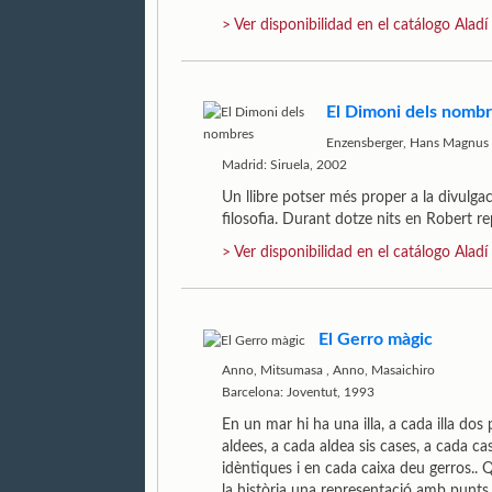
> Ver disponibilidad en el catálogo Aladí
El Dimoni dels nomb
Enzensberger, Hans Magnus
Madrid: Siruela, 2002
Un llibre potser més proper a la divulga
filosofia. Durant dotze nits en Robert re
> Ver disponibilidad en el catálogo Aladí
El Gerro màgic
Anno, Mitsumasa
,
Anno, Masaichiro
Barcelona: Joventut, 1993
En un mar hi ha una illa, a cada illa do
aldees, a cada aldea sis cases, a cada ca
idèntiques i en cada caixa deu gerros..
la història una representació amb punts 