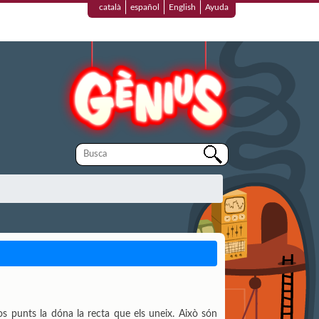
català
español
English
Ayuda
os punts la dóna la recta que els uneix. Això són