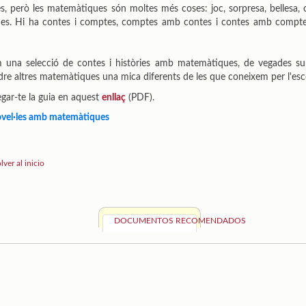
, però les matemàtiques són moltes més coses: joc, sorpresa, bellesa, cr
es. Hi ha contes i comptes, comptes amb contes i contes amb comptes
una selecció de contes i històries amb matemàtiques, de vegades subtil
re altres matemàtiques una mica diferents de les que coneixem per l'esc
gar-te la guia en aquest
enllaç
(PDF).
novel·les amb matemàtiques
lver al inicio
DOCUMENTOS RECOMENDADOS