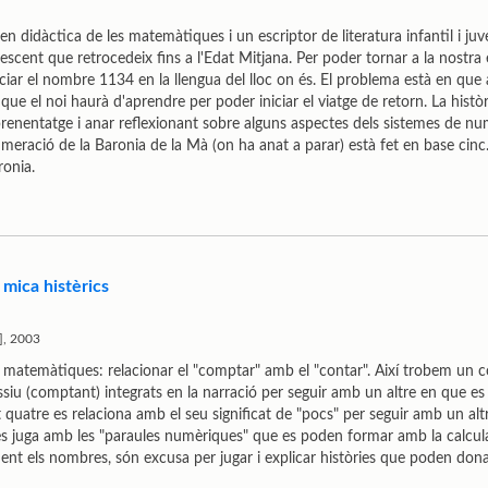
en didàctica de les matemàtiques i un escriptor de literatura infantil i juv
scent que retrocedeix fins a l'Edat Mitjana. Per poder tornar a la nostra
r el nombre 1134 en la llengua del lloc on és. El problema està en que al
que el noi haurà d'aprendre per poder iniciar el viatge de retorn. La hist
renentatge i anar reflexionant sobre alguns aspectes dels sistemes de nu
umeració de la Baronia de la Mà (on ha anat a parar) està fet en base cinc.
ronia.
mica histèrics
.], 2003
 matemàtiques: relacionar el "comptar" amb el "contar". Així trobem un c
siu (comptant) integrats en la narració per seguir amb un altre en que 
uatre es relaciona amb el seu significat de "pocs" per seguir amb un altre 
s es juga amb les "paraules numèriques" que es poden formar amb la calcu
ment els nombres, són excusa per jugar i explicar històries que poden don