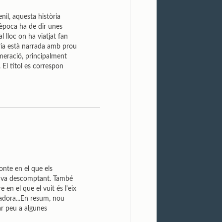
enil, aquesta història
 època ha de dir unes
 lloc on ha viatjat fan
òria està narrada amb prou
meració, principalment
 El títol es correspon
onte en el que els
es va descomptant. També
en el que el vuit és l'eix
ladora...En resum, nou
ar peu a algunes