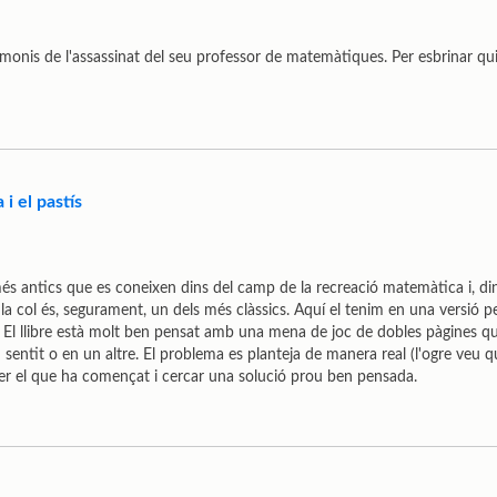
timonis de l'assassinat del seu professor de matemàtiques. Per esbrinar qui
 i el pastís
més antics que es coneixen dins del camp de la recreació matemàtica i, di
a i la col és, segurament, un dels més clàssics. Aquí el tenim en una versió 
 El llibre està molt ben pensat amb una mena de joc de dobles pàgines q
entit o en un altre. El problema es planteja de manera real (l'ogre veu que
efer el que ha començat i cercar una solució prou ben pensada.