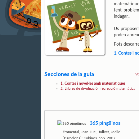
matemàtiques
fent problem
indagar...
Us proposem 
poden aprend
Pots descarre
1. Contes i 
Secciones de la guía
Vo
1. Contes i novel·les amb matemàtiques
2. Llibres de divulgació i recreació matemàtica
365 pingüinos
Fromental, Jean-Luc
,
Jolivet, Joëlle
[Barcelona]: Kókinos, cop. 2007