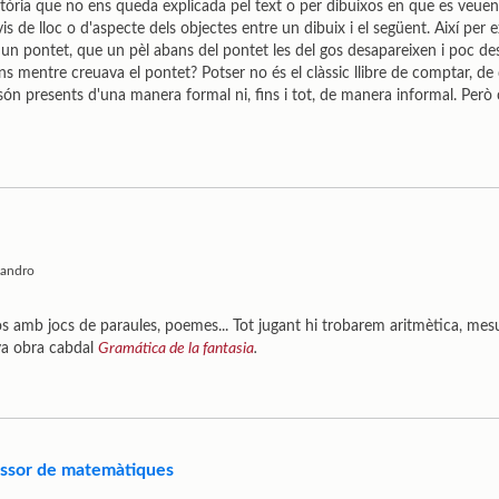
stòria que no ens queda explicada pel text o per dibuixos en que es veuen
nvis de lloc o d'aspecte dels objectes entre un dibuix i el següent. Així per
un pontet, que un pèl abans del pontet les del gos desapareixen i poc de
ans mentre creuava el pontet? Potser no és el clàssic llibre de comptar, d
ón presents d'una manera formal ni, fins i tot, de manera informal. Però 
sandro
os amb jocs de paraules, poemes... Tot jugant hi trobarem aritmètica, mesur
eva obra cabdal
Gramática de la fantasia
.
fessor de matemàtiques