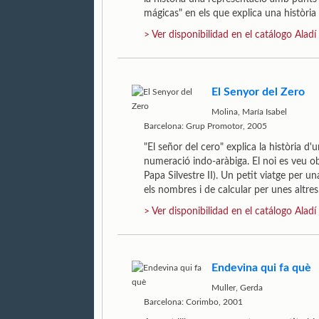
mágicas" en els que explica una històri
> Ver disponibilidad en el catálogo Aladí
El Senyor del Zero
Molina, María Isabel
Barcelona: Grup Promotor, 2005
"El señor del cero" explica la història d'
numeració indo-aràbiga. El noi es veu obli
Papa Silvestre II). Un petit viatge per u
els nombres i de calcular per unes altre
> Ver disponibilidad en el catálogo Aladí
Endevina qui fa què
Muller, Gerda
Barcelona: Corimbo, 2001