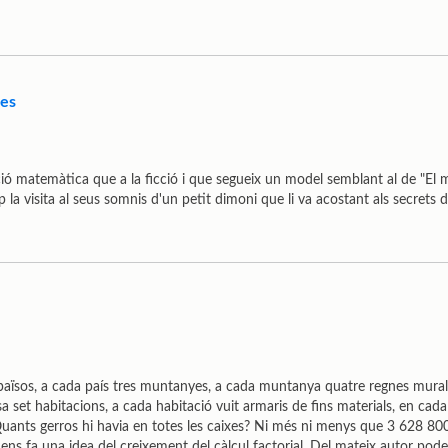
res
ció matemàtica que a la ficció i que segueix un model semblant al de "El 
p la visita al seus somnis d'un petit dimoni que li va acostant als secrets
s països, a cada país tres muntanyes, a cada muntanya quatre regnes mural
sa set habitacions, a cada habitació vuit armaris de fins materials, en cad
 Quants gerros hi havia en totes les caixes? Ni més ni menys que 3 628 8
ens fa una idea del creixement del càlcul factorial. Del mateix autor pod