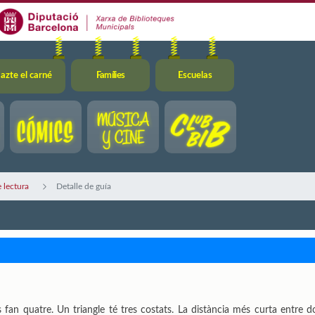
azte el carné
Famílies
Escuelas
 lectura
Detalle de guía
fan quatre. Un triangle té tres costats. La distància més curta entre d