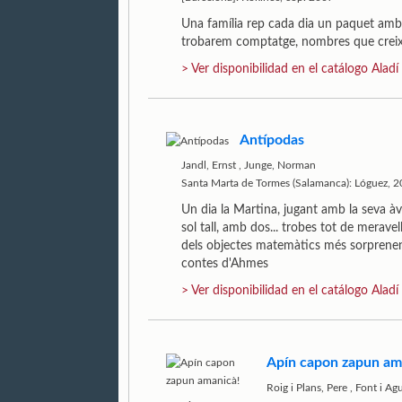
Una família rep cada dia un paquet amb 
trobarem comptatge, nombres que creixen
> Ver disponibilidad en el catálogo Aladí
Antípodas
Jandl, Ernst
,
Junge, Norman
Santa Marta de Tormes (Salamanca): Lóguez, 
Un dia la Martina, jugant amb la seva àv
sol tall, amb dos... trobes tot de merav
dels objectes matemàtics més sorprenen
contes d'Ahmes
> Ver disponibilidad en el catálogo Aladí
Apín capon zapun am
Roig i Plans, Pere
,
Font i Agu