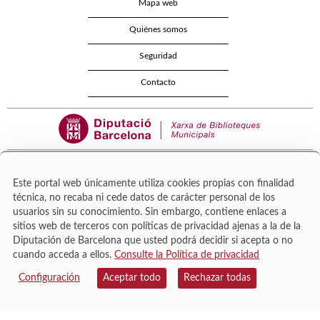
Mapa web
Quiénes somos
Seguridad
Contacto
Este portal web únicamente utiliza cookies propias con finalidad
técnica, no recaba ni cede datos de carácter personal de los
Área de Cultura – Gerència de Serveis de Biblioteques. Zamora, 73. 08018 Barcelona. Tel:
usuarios sin su conocimiento. Sin embargo, contiene enlaces a
943 022 222.
sitios web de terceros con políticas de privacidad ajenas a la de la
© Il·lustracions: Txesco Montalt · Esther Pradell · Agustín Comotto · David Maynar · Pam
Diputación de Barcelona que usted podrá decidir si acepta o no
López · Vanesa Rovira
cuando acceda a ellos.
Consulte la Política de privacidad
Configuración
Aceptar todo
Rechazar todas