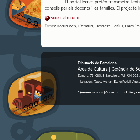
El portal leer.es pretén transmetre l'ent
consells per als docents i les famílies. El project
Acceso al recurso
Temas:
Recurs web, Literatura, Destacat, Gènius, Pares i ma
Diputació de Barcelona
Àrea de Cultura | Gerència de Se
Zamora, 73. 08018 Barcelona. Tel. 934 022
Il·lustracions: Txesco Montalt · Esther Pradell · Ag
Quiénes somos
Accesibilidad
Seguri
|
|