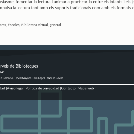
usiasme, fomentar la lectura i animar a practicar-la entre els infants i els j
e impulsa la lectura tant amb els suports tradicionals com amb els formats di
res, Escoles, Biblioteca virtual, general
rveis de Biblioteques
 241
ustín Comotto · David Maynar · Pam López · Vanesa Rovira
dad
Aviso legal
Política de privacidad
Contacto
Mapa web
|
|
|
|