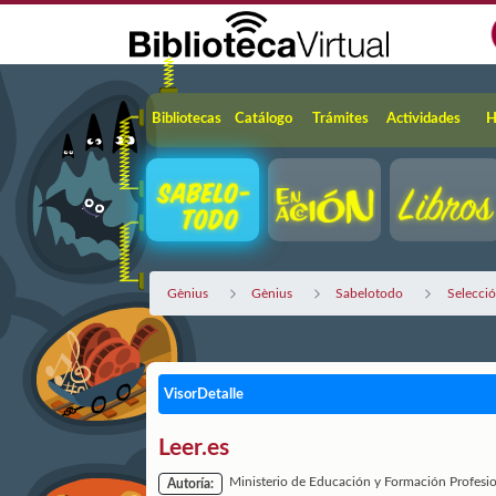
Saltar al contenido principal
Navegación
Bibliotecas
Catálogo
Trámites
Actividades
H
Gènius
Gènius
Sabelotodo
Selecci
VisorDetalle
Leer.es
Ministerio de Educación y Formación Profesi
Autoría: