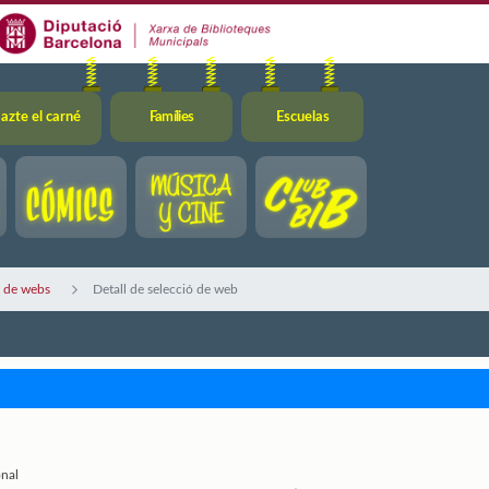
azte el carné
Famílies
Escuelas
ó de webs
Detall de selecció de web
onal