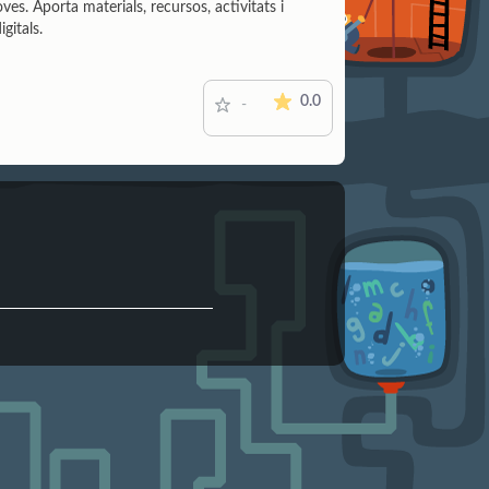
oves. Aporta materials, recursos, activitats i
gitals.
La valoración media es de 0 es
0.0
-