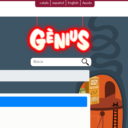
català
español
English
Ayuda