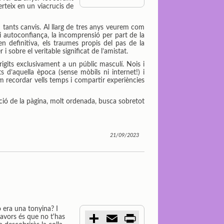
m
a
i
rteix en un viacrucis de
p
i
n
a
l
t
tants canvis. Al llarg de tres anys veurem com
r
i autoconfiança, la incomprensió per part de la
t
n definitiva, els traumes propis del pas de la
i
 sobre el veritable significat de l’amistat.
r
igits exclusivament a un públic masculí. Nois i
s d’aquella època (sense mòbils ni internet!) i
 recordar vells temps i compartir experiències
sició de la pàgina, molt ordenada, busca sobretot
21/09/2023
 era una tonyina? I
C
E
P
lavors és que no t'has
o
m
r