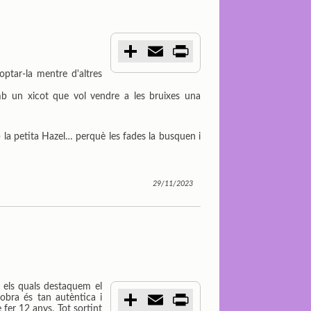
C
E
P
o
m
r
m
a
i
ptar-la mentre d'altres
p
i
n
a
l
t
amb un xicot que vol vendre a les bruixes una
r
t
i
r
 la petita Hazel… perquè les fades la busquen i
29/11/2023
e els quals destaquem el
C
E
P
obra és tan autèntica i
o
m
r
 fer 12 anys. Tot sortint