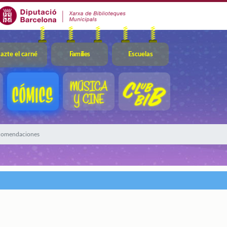
azte el carné
Famílies
Escuelas
ecomendaciones