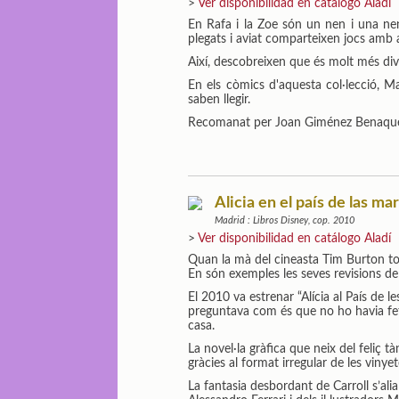
>
Ver disponibilidad en catálogo Aladí
En Rafa i la Zoe són un nen i una nen
plegats i aviat comparteixen jocs amb a
Així, descobreixen que és molt més dive
En els còmics d'aquesta col·lecció, 
saben llegir.
Recomanat per Joan Giménez Benaqu
Alicia en el país de las mar
Madrid : Libros Disney, cop. 2010
>
Ver disponibilidad en catálogo Aladí
Quan la mà del cineasta Tim Burton toc
En són exemples les seves revisions de 
El 2010 va estrenar “Alícia al País de l
preguntava com és que no ho havia fet 
casa.
La novel·la gràfica que neix del feliç 
gràcies al format irregular de les vinyet
La fantasia desbordant de Carroll s’alia