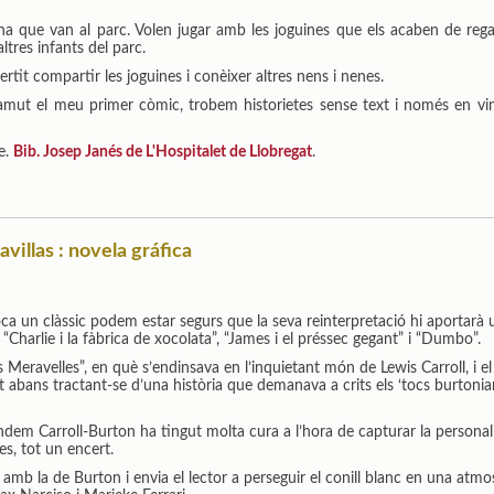
a que van al parc. Volen jugar amb les joguines que els acaben de rega
ltres infants del parc.
rtit compartir les joguines i conèixer altres nens i nenes.
Mamut el meu primer còmic, trobem historietes sense text i només en vi
e.
Bib. Josep Janés de L'Hospitalet de Llobregat
.
avillas : novela gráfica
a un clàssic podem estar segurs que la seva reinterpretació hi aportarà u
“Charlie i la fàbrica de xocolata”, “James i el préssec gegant” i “Dumbo”.
es Meravelles”, en què s’endinsava en l’inquietant món de Lewis Carroll, i el
abans tractant-se d’una història que demanava a crits els ‘tocs burtonia
tàndem Carroll-Burton ha tingut molta cura a l’hora de capturar la personal
es, tot un encert.
 amb la de Burton i envia el lector a perseguir el conill blanc en una atmo