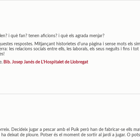
n? i què fan? tenen aficions? i què els agrada menjar?
uestes respostes. Mitjançant historietes d'una pàgina i sense mots els si
: les relacions socials entre ells, les laborals, els seus neguits i fins i tot
es!
e.
Bib. Josep Janés de L'Hospitalet de Llobregat
vorreix. Decideix jugar a pescar amb el Puik però han de fabricar-se ells m
 ha deixat de ploure. Potser és el moment de sortir al jardí a jugar. O pots