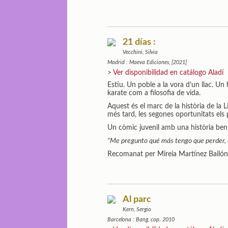
21 días :
Vecchini, Silvia
Madrid : Maeva Ediciones, [2021]
>
Ver disponibilidad en catálogo Aladí
Estiu. Un poble a la vora d’un llac. Un 
karate com a filosofia de vida.
Aquest és el marc de la història de la L
més tard, les segones oportunitats els 
Un còmic juvenil amb una història ben t
“Me pregunto qué más tengo que perder, c
Recomanat per Mireia Martínez Bailó
Al parc
Kern, Sergio
Barcelona : Bang, cop. 2010