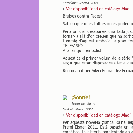
Barcelona : Norma, 2008
>
Ver disponibilidad en catálogo Aladí
Bruixes contra Fades!
Sabíeu que unes i altres no es poden n
Però un dia, desapareix una fada just
tornar-la allà d'on creuen que ha sortit
I enmig d'aquest embolic, la gran fe
TELEVISIÓ.
Ai ai ai, quin embolic!
Aquest és el primer volum de la sèrie
segur que estan disposades a fer el qu
Recomanat per Sílvia Fernández Ferná
¡Sonríe!
Telgemeier, Raina
Madrid : Maeva, 2016
>
Ver disponibilidad en catálogo Aladí
Per aquesta novel·la gràfica Raina Te
Premi Eisner 2011. Està basada en la 
empàtica. La història, ambientada als a