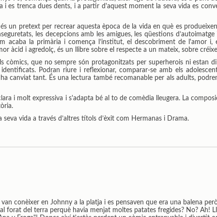
i es trenca dues dents, i a partir d'aquest moment la seva vida es conve
és un pretext per recrear aquesta època de la vida en què es produeixen 
inseguretats, les decepcions amb les amigues, les qüestions d’autoimatge 
acaba la primària i comença l’institut, el descobriment de l'amor i, e
 àcid i agredolç, és un llibre sobre el respecte a un mateix, sobre créixer i
ls còmics, que no sempre són protagonitzats per superherois ni estan dir
 identificats. Podran riure i reflexionar, comparar-se amb els adolescent
ha canviat tant. És una lectura també recomanable per als adults, podrem
és clara i molt expressiva i s'adapta bé al to de comèdia lleugera. La compo
tòria.
seva vida a través d’altres títols d’èxit com Hermanas i Drama.
 van conèixer en Johnny a la platja i es pensaven que era una balena però
 al forat del terra perquè havia menjat moltes patates fregides? No? Ah! L