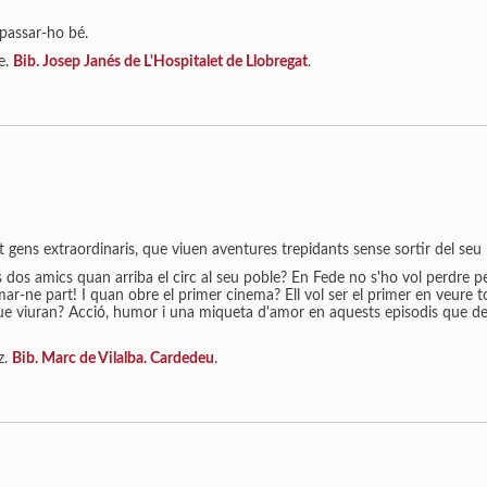
passar-ho bé.
e.
Bib. Josep Janés de L'Hospitalet de Llobregat
.
t gens extraordinaris, que viuen aventures trepidants sense sortir del seu
s dos amics quan arriba el circ al seu poble? En Fede no s'ho vol perdre 
rmar-ne part! I quan obre el primer cinema? Ell vol ser el primer en veure to
ue viuran? Acció, humor i una miqueta d'amor en aquests episodis que de
z.
Bib. Marc de Vilalba. Cardedeu
.