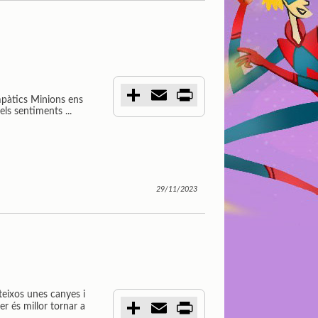
C
E
P
mpàtics Minions ens
o
m
r
 els sentiments ...
m
a
i
p
i
n
a
l
t
r
t
i
r
29/11/2023
ateixos unes canyes i
C
E
P
er és millor tornar a
o
m
r