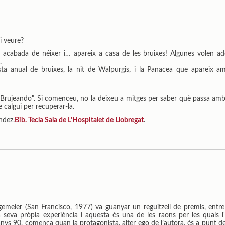
i veure?
 acabada de néixer i… apareix a casa de les bruixes! Algunes volen ado
.
sta anual de bruixes, la nit de Walpurgis, i la Panacea que apareix 
 "Brujeando". Si comenceu, no la deixeu a mitges per saber què passa amb
e calgui per recuperar-la.
ndez.
Bib. Tecla Sala de L'Hospitalet de Llobregat
.
lgemeier (San Francisco, 1977) va guanyar un reguitzell de premis, entr
seva pròpia experiència i aquesta és una de les raons per les quals l'
nys 90, comença quan la protagonista, alter ego de l’autora, és a punt de