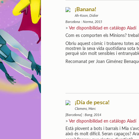
¡Banana!
Ah-Koon, Didier
Barcelona : Norma, 2015
>
Ver disponibilidad en catálogo Aladí
Com es comporten els Minions? treballe
Obriu aquest còmic i trobareu totes aq
mostren la seva vida quotidiana sota terra
perquè són molt sensibles i entranyabl
Recomanat per Joan Giménez Benaqu
¡Día de pesca!
Clamens, Marc
[Barcelona] : Bang, 2014
>
Ver disponibilidad en catálogo Aladí
Està plovent a bots i barrals i Mia s'a
això és molt difícil. Seran capaços?
Ara