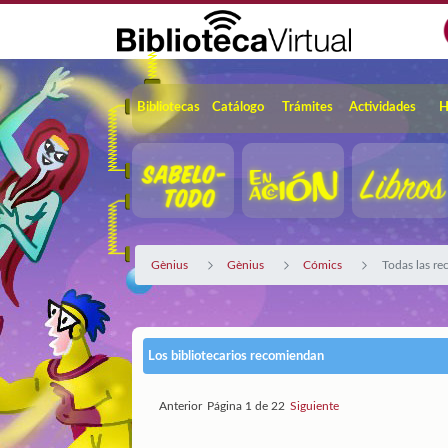
Saltar al contenido principal
Navegación
Bibliotecas
Catálogo
Trámites
Actividades
H
Gènius
Gènius
Cómics
Todas las r
Los bibliotecarios recomiendan
Anterior
Página 1 de 22
Siguiente