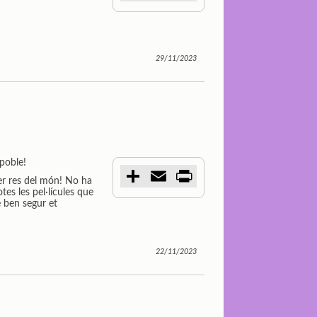
m
a
i
p
i
n
a
l
t
r
t
29/11/2023
i
r
 poble!
C
E
P
per res del món! No ha
o
m
r
tes les pel·lícules que
m
a
i
 ben segur et
p
i
n
a
l
t
r
t
i
22/11/2023
r