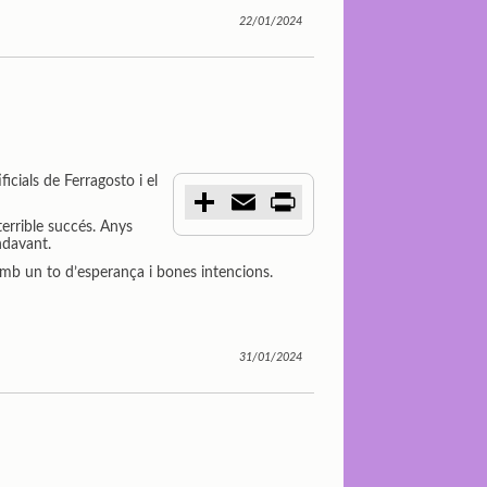
22/01/2024
icials de Ferragosto i el
C
E
P
o
m
r
terrible succés. Anys
m
a
i
ndavant.
p
i
n
a
l
t
 amb un to d’esperança i bones intencions.
r
t
i
r
31/01/2024