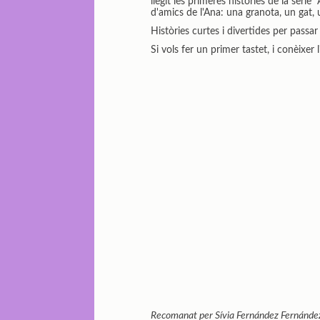
llegit les primeres històries de la sèri
d'amics de l'Ana: una granota, un gat,
Històries curtes i divertides per passa
Si vols fer un primer tastet, i conèixer
Recomanat per Sívia Fernández Fernández d