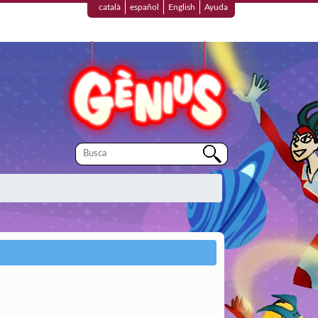
català
español
English
Ayuda