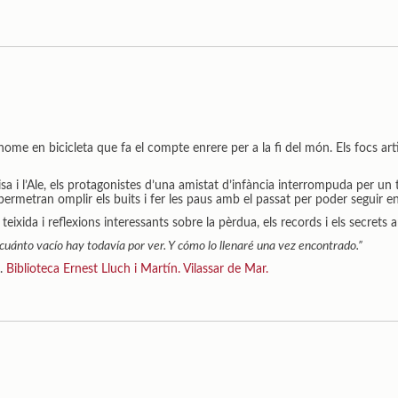
home en bicicleta que fa el compte enrere per a la fi del món. Els focs artif
isa i l’Ale, els protagonistes d’una amistat d’infància interrompuda per un 
permetran omplir els buits i fer les paus amb el passat per poder seguir e
eixida i reflexions interessants sobre la pèrdua, els records i els secrets
uánto vacío hay todavía por ver. Y cómo lo llenaré una vez encontrado.”
n.
Biblioteca Ernest Lluch i Martín. Vilassar de Mar.