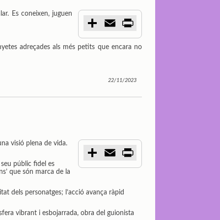
lar. Es coneixen, juguen
C
E
P
o
m
r
m
a
i
p
i
n
nyetes adreçades als més petits que encara no
a
l
t
r
t
i
22/11/2023
r
na visió plena de vida.
C
E
P
o
m
r
 seu públic fidel es
m
a
i
ns’ que són marca de la
p
i
n
a
l
t
r
itat dels personatges; l’acció avança ràpid
t
i
r
sfera vibrant i esbojarrada, obra del guionista