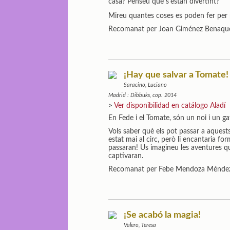
casa? Penseu que s'estan divertint?
Mireu quantes coses es poden fer per 
Recomanat per Joan Giménez Benaqu
¡Hay que salvar a Tomate!
Saracino, Luciano
Madrid : Dibbuks, cop. 2014
>
Ver disponibilidad en catálogo Aladí
En Fede i el Tomate, són un noi i un ga
Vols saber què els pot passar a aquest
estat mai al circ, però li encantaria fo
passaran! Us imagineu les aventures q
captivaran.
Recomanat per Febe Mendoza Ménde
¡Se acabó la magia!
Valero, Teresa