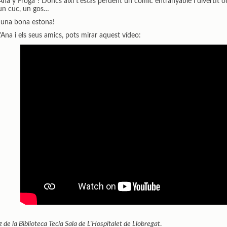
e "Ana y Froga"! Doncs així t'estàs perdent un còmic entranyable i divertit o
 un cuc, un gos…
r una bona estona!
 l'Ana i els seus amics, pots mirar aquest vídeo:
e la Biblioteca Tecla Sala de L'Hospitalet de Llobregat
.