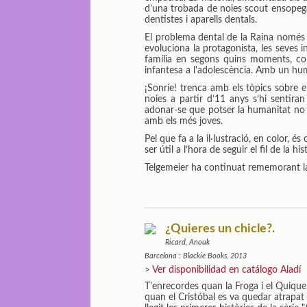
d’una trobada de noies scout ensopega 
dentistes i aparells dentals.
El problema dental de la Raina només 
evoluciona la protagonista, les seves 
família en segons quins moments, com 
infantesa a l'adolescència. Amb un humor
¡Sonríe! trenca amb els tòpics sobre e
noies a partir d’11 anys s’hi sentiran
adonar-se que potser la humanitat no 
amb els més joves.
Pel que fa a la il·lustració, en color, 
ser útil a l’hora de seguir el fil de la his
Telgemeier ha continuat rememorant la 
¿Quieres un chicle?.
Ricard, Anouk
Barcelona : Blackie Books, 2013
>
Ver disponibilidad en catálogo Aladí
T'enrecordes quan la Froga i el Quique
quan el Cristóbal es va quedar atrapat