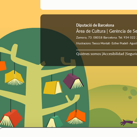
a
l
t
r
t
i
r
Diputació de Barcelona
Àrea de Cultura | Gerència de Se
Zamora, 73. 08018 Barcelona. Tel. 934 022
Il·lustracions: Txesco Montalt · Esther Pradell · Ag
Quiénes somos
Accesibilidad
Seguri
|
|