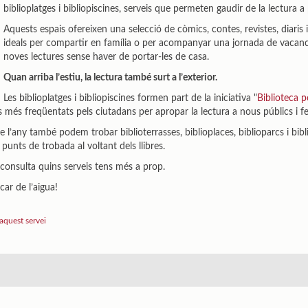
biblioplatges i bibliopiscines, serveis que permeten gaudir de la lectura a 
Aquests espais ofereixen una selecció de còmics, contes, revistes, diaris i
ideals per compartir en família o per acompanyar una jornada de vacan
noves lectures sense haver de portar-les de casa.
Quan arriba l’estiu, la lectura també surt a l’exterior.
Les biblioplatges i bibliopiscines formen part de la iniciativa "
Biblioteca p
 més freqüentats pels ciutadans per apropar la lectura a nous públics i fer
de l’any també podem trobar biblioterrasses, biblioplaces, biblioparcs i biblio
 punts de trobada al voltant dels llibres.
 consulta quins serveis tens més a prop.
car de l’aigua!
aquest servei