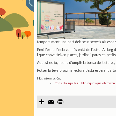
temporalment una part dels seus serveis als espais
Però l’experiència va més enllà de l’estiu. Al llarg 
i que converteixen places, jardins i parcs en petits
Aquest estiu, abans d’omplir la bossa de lectures,
Potser la teva pròxima lectura t’està esperant a to
Más información:
Consulta aquí les biblioteques que ofereixen 
C
E
P
o
m
r
m
a
i
p
i
n