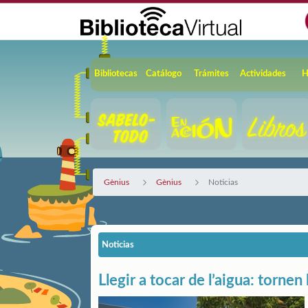
Saltar al contenido principal
Navegación
Bibliotecas
Catálogo
Trámites
Actividades
H
Gènius
Gènius
Noticias
Noticias
Llegir a tocar de l’aigua: tornen 