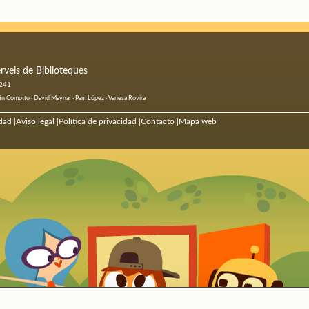
rveis de Biblioteques
 241
ustín Comotto · David Maynar · Pam López · Vanesa Rovira
dad
Aviso legal
Política de privacidad
Contacto
Mapa web
|
|
|
|