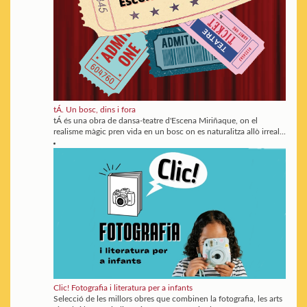
tÁ. Un bosc, dins i fora
tÁ és una obra de dansa-teatre d'Escena Miriñaque, on el
realisme màgic pren vida en un bosc on es naturalitza allò irreal...
Clic! Fotografia i literatura per a infants
Selecció de les millors obres que combinen la fotografia, les arts