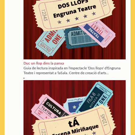
Duc un llop dins la panxa
Guia de lectura inspirada en l'espectacle 'Dos llops' d'Engruna
Teatre i representat a 'laSala. Centre de creació d'arts...