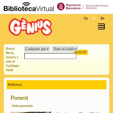
Saltar al contenido principal
Ca
Es
En
Busca
libros,
música y
cine al
Catálogo
Aladí
Biblioteca
Ponent
Datos generales