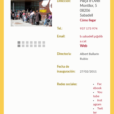
Plaça d'Ovidi
Dirección:
Montllor, 5
Edificio:
Planos y fotos
08206
Estadísticas:
Ver datos
Sabadell
Cómo llegar
Previous
Next
Tel.:
937 173 974
Email:
b.sabadell.p@dib
a.cat
Web
Director/a:
Albert Ballarín
Rubio
Fecha de
inauguración:
27/02/2011
Fac
Redes sociales:
ebook
You
tube
Inst
agram
Twit
ter