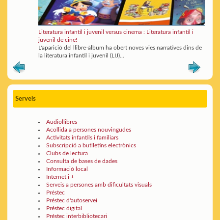
Literatura infantil i juvenil versus cinema : Literatura infantil i
juvenil de cine!
L'aparició del llibre-àlbum ha obert noves vies narratives dins de
la literatura infantil i juvenil (LIJ)...
Serveis
Audiollibres
Acollida a persones nouvingudes
Activitats infantils i familiars
Subscripció a butlletins electrònics
Clubs de lectura
Consulta de bases de dades
Informació local
Internet i +
Serveis a persones amb dificultats visuals
Préstec
Préstec d'autoservei
Préstec digital
Préstec interbibliotecari