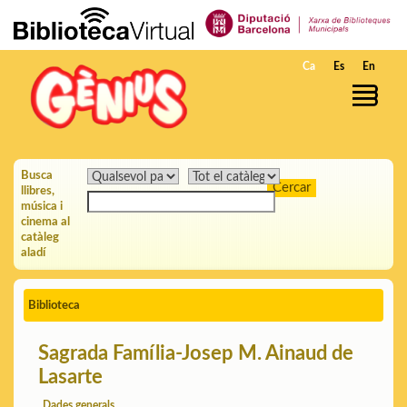
Salta al contingut principal
Ca
Es
En
Busca
llibres,
música i
cinema al
catàleg
aladí
Biblioteca
Sagrada Família-Josep M. Ainaud de
Lasarte
Dades generals