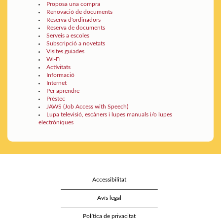
Proposa una compra
Renovació de documents
Reserva d'ordinadors
Reserva de documents
Serveis a escoles
Subscripció a novetats
Visites guiades
Wi-Fi
Activitats
Informació
Internet
Per aprendre
Préstec
JAWS (Job Access with Speech)
Lupa televisió, escàners i lupes manuals i/o lupes
electròniques
Accessibilitat
Avís legal
Política de privacitat