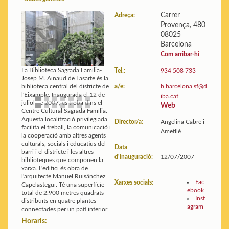
Carrer
Adreça:
Provença, 480
Edifici:
Plànols i fotos
08025
Estadístiques:
Mostra les
Barcelona
dades
Com arribar-hi
Previous
Next
La Biblioteca Sagrada Família-
Tel.:
934 508 733
Josep M. Ainaud de Lasarte és la
a/e:
b.barcelona.sf@d
biblioteca central del districte de
l'Eixample. Inaugurada el 12 de
iba.cat
juliol de 2007, es troba dins el
Web
Centre Cultural Sagrada Família.
Aquesta localització privilegiada
Director/a:
Angelina Cabré i
facilita el treball, la comunicació i
Ametllé
la cooperació amb altres agents
culturals, socials i educatius del
Data
barri i el districte i les altres
d'inauguració:
12/07/2007
biblioteques que componen la
xarxa. L'edifici és obra de
l'arquitecte Manuel Ruisánchez
Fac
Xarxes socials:
Capelastegui. Té una superfície
ebook
total de 2.900 metres quadrats
Inst
distribuïts en quatre plantes
agram
connectades per un pati interior
Horaris: