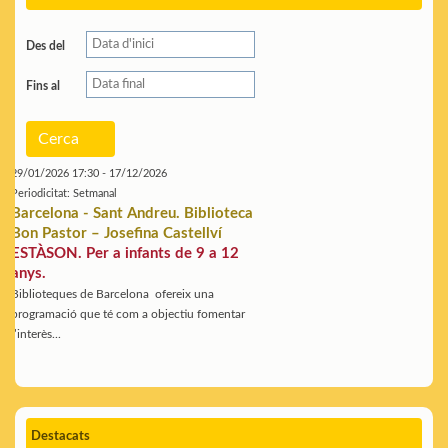
Des del
Fins al
Cerca
29/01/2026 17:30 - 17/12/2026
Periodicitat: Setmanal
Barcelona - Sant Andreu. Biblioteca
Bon Pastor – Josefina Castellví
ESTÀSON. Per a infants de 9 a 12
anys.
Biblioteques de Barcelona ofereix una
programació que té com a objectiu fomentar
l’interès...
Destacats