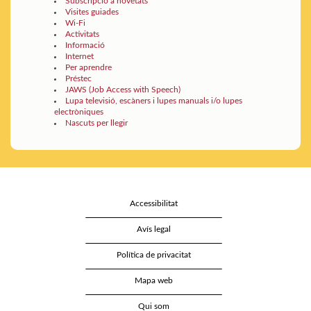
Subscripció a novetats
Visites guiades
Wi-Fi
Activitats
Informació
Internet
Per aprendre
Préstec
JAWS (Job Access with Speech)
Lupa televisió, escàners i lupes manuals i/o lupes
electròniques
Nascuts per llegir
Accessibilitat
Avís legal
Política de privacitat
Mapa web
Qui som