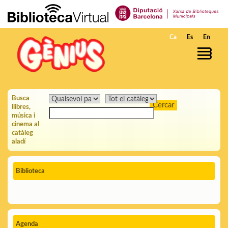
Salta al contingut principal
Ca
Es
En
Busca
llibres,
música i
cinema al
catàleg
aladí
Biblioteca
Agenda