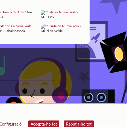
n busca de Arte
/ Jon
Esto es Nueva York
/
zka
M. Sasek
alentina a Nova York
Paula en Nueva York
/
txu Zabalbeascoa
Mikel Valverde
Configuració
Accepta-ho tot
Rebutja-ho tot