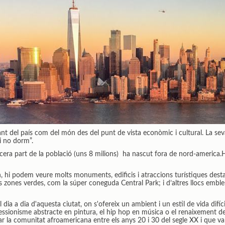
nt del país com del món des del punt de vista econòmic i cultural. La seva
i no dorm”.
era part de la població (uns 8 milions) ha nascut fora de nord-america.Hi 
 hi podem veure molts monuments, edificis i atraccions turístiques destacad
s zones verdes, com la súper coneguda Central Park; i d’altres llocs emb
 dia a dia d'aquesta ciutat, on s'ofereix un ambient i un estil de vida difí
ssionisme abstracte en pintura, el hip hop en música o el renaixement de 
la comunitat afroamericana entre els anys 20 i 30 del segle XX i que va 