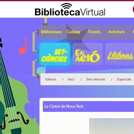
Salta al contingut principal
Navegació
Biblioteques
Catàleg
Tràmits
Activitats
Gènius
Inici
Set-ciències
Especials
La Ciutat de Nova York