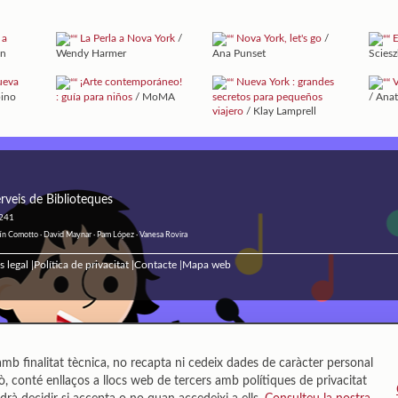
 a
La Perla a Nova York
/
Nova York, let's go
/
E
ton
Wendy Harmer
Ana Punset
Scies
ueva
¡Arte contemporáneo!
Nueva York : grandes
V
bino
: guía para niños
/ MoMA
secretos para pequeños
/ Ana
viajero
/ Klay Lamprell
rveis de Biblioteques
 241
ustín Comotto · David Maynar · Pam López · Vanesa Rovira
s legal
Política de privacitat
Contacte
Mapa web
|
|
|
mb finalitat tècnica, no recapta ni cedeix dades de caràcter personal
, conté enllaços a llocs web de tercers amb polítiques de privacitat