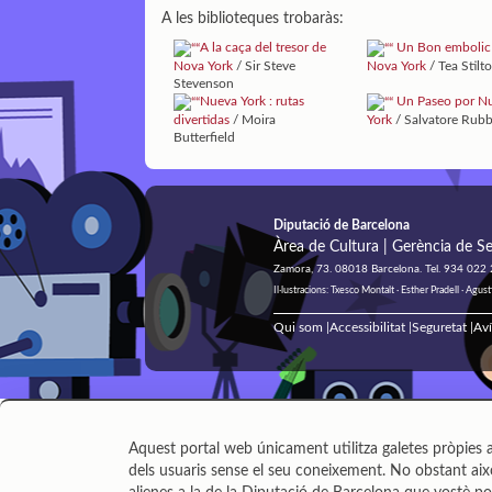
A les biblioteques trobaràs:
A la caça del tresor de
Un Bon embolic
Nova York
/ Sir Steve
Nova York
/ Tea Stil
Stevenson
Nueva York : rutas
Un Paseo por N
divertidas
/ Moira
York
/ Salvatore Rub
Butterfield
Diputació de Barcelona
Àrea de Cultura | Gerència de Se
Zamora, 73. 08018 Barcelona. Tel. 934 022
Il·lustracions: Txesco Montalt · Esther Pradell · Ag
Qui som
Accessibilitat
Seguretat
Aví
|
|
|
Aquest portal web únicament utilitza galetes pròpies a
dels usuaris sense el seu coneixement. No obstant això