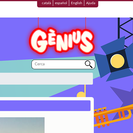
català
español
English
Ajuda