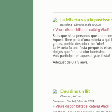
La Mixeta va a la pastisseria
Barcelona : Librooks, maig de 2025
>
Veure disponibilitat al catàleg Aladí
Saps que hi ha persones que anomenen
Aquest llibre parla d’una mixeta a qui li
grates, podràs descobrir-ne l’olor!
La Mixeta fa una festa perquè és el se
dolços que fan una olor boníssima.
Vols participar en aquesta gran festa?
Adequat de 0 a 3 anys.
Deu dins un llit
Charman, Katrina
Barcelona : Combel, febrer de 2024
>
Veure disponibilitat al catàleg Aladí