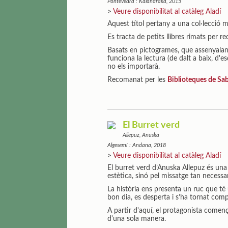
Pontevedra : Kalandraka, 2015
>
Veure disponibilitat al catàleg Aladí
Aquest títol pertany a una col·lecció m
Es tracta de petits llibres rimats per re
Basats en pictogrames, que assenyalan
funciona la lectura (de dalt a baix, d'e
no els importarà.
Recomanat per les
Biblioteques de Sab
El Burret verd
Allepuz, Anuska
Algesemí : Andana, 2018
>
Veure disponibilitat al catàleg Aladí
El burret verd d’Anuska Allepuz és una 
estètica, sinó pel missatge tan necessa
La història ens presenta un ruc que té
bon dia, es desperta i s’ha tornat com
A partir d'aquí, el protagonista començ
d'una sola manera.