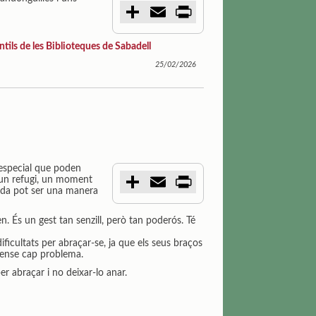
C
E
P
o
m
r
m
a
i
p
i
n
ntils de les Biblioteques de Sabadell
a
l
t
r
25/02/2026
t
i
r
 especial que poden
C
E
P
 un refugi, un moment
o
m
r
ada pot ser una manera
m
a
i
p
i
n
És un gest tan senzill, però tan poderós. Té
a
l
t
r
ificultats per abraçar-se, ja que els seus braços
t
sense cap problema.
i
r
per abraçar i no deixar-lo anar.