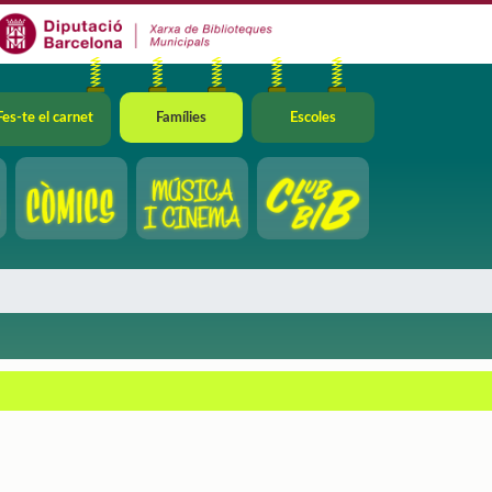
Fes-te el carnet
Famílies
Escoles