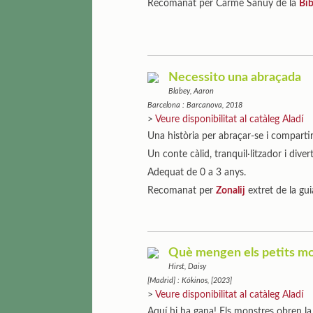
Recomanat per Carme Sanuy de la
Bib
Necessito una abraçada
Blabey, Aaron
Barcelona : Barcanova, 2018
>
Veure disponibilitat al catàleg Aladí
Una història per abraçar-se i compartir
Un conte càlid, tranquil·litzador i divert
Adequat de 0 a 3 anys.
Recomanat per
Zonalij
extret de la gui
Què mengen els petits m
Hirst, Daisy
[Madrid] : Kókinos, [2023]
>
Veure disponibilitat al catàleg Aladí
Aquí hi ha gana! Els monstres obren l