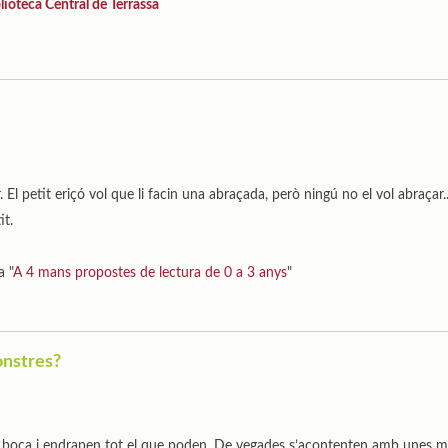
lioteca Central de Terrassa
. El petit eriçó vol que li facin una abraçada, però ningú no el vol abraçar
it.
a "
A 4 mans propostes de lectura de 0 a 3 anys
"
onstres?
a boca i endrapen tot el que poden. De vegades s’acontenten amb unes m