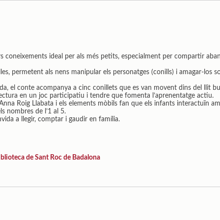
ers coneixements ideal per als més petits, especialment per compartir aban
lles, permetent als nens manipular els personatges (conills) i amagar-los s
ida, el conte acompanya a cinc conillets que es van movent dins del llit 
ectura en un joc participatiu i tendre que fomenta l’aprenentatge actiu.
d’Anna Roig Llabata i els elements mòbils fan que els infants interactuïn 
ls nombres de l’1 al 5.
ida a llegir, comptar i gaudir en família.
iblioteca de Sant Roc de Badalona