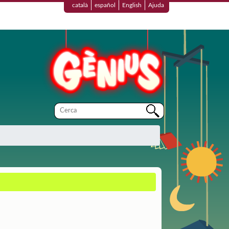
català
español
English
Ajuda