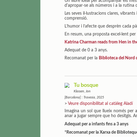
Un llibre ideal per acompanyar els més 
d'apropar-se als números i a la rutina 
Les seves il·lustracions clares, vibrants
comprensió.
L’humor i l’afecte que desprèn cada pàg
En resum, una proposta excel·lent per
Katrina Charman reads from Hen in the B
Adequat de 0 a 3 anys.
Recomanat per la
Biblioteca del Nord 
Tu bosque
Klassen, Jon
[Barcelona] : Travesía, 2025
>
Veure disponibilitat al catàleg Aladí
Imagina un sol que llueix només per a
anar a jugar sempre que ho desitgis. Ar
Adequat per a infants fins a 3 anys
*Recomanat per la Xarxa de Biblioteq