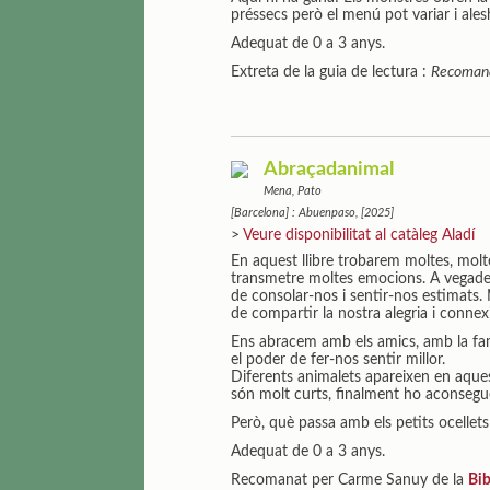
préssecs però el menú pot variar i ales
Adequat de 0 a 3 anys.
Extreta de la guia de lectura :
Recomanac
Abraçadanimal
Mena, Pato
[Barcelona] : Abuenpaso, [2025]
>
Veure disponibilitat al catàleg Aladí
En aquest llibre trobarem moltes, mol
transmetre moltes emocions. A vegade
de consolar-nos i sentir-nos estimats
de compartir la nostra alegria i connex
Ens abracem amb els amics, amb la fam
el poder de fer-nos sentir millor.
Diferents animalets apareixen en aquest
són molt curts, finalment ho aconsegue
Però, què passa amb els petits ocellets 
Adequat de 0 a 3 anys.
Recomanat per Carme Sanuy de la
Bib