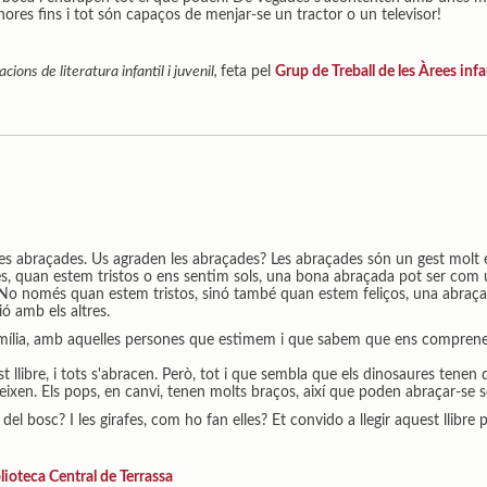
hores fins i tot són capaços de menjar-se un tractor o un televisor!
ions de literatura infantil i juvenil,
feta pel
Grup de Treball de les Àrees infa
tes abraçades. Us agraden les abraçades? Les abraçades són un gest molt
s, quan estem tristos o ens sentim sols, una bona abraçada pot ser com
. No només quan estem tristos, sinó també quan estem feliços, una abraç
ió amb els altres.
ília, amb aquelles persones que estimem i que sabem que ens comprenen. 
 llibre, i tots s'abracen. Però, tot i que sembla que els dinosaures tenen d
ixen. Els pops, en canvi, tenen molts braços, així que poden abraçar-se 
del bosc? I les girafes, com ho fan elles? Et convido a llegir aquest llibre 
lioteca Central de Terrassa