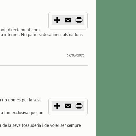
C
E
P
o
m
r
m
a
i
fant, directament com
p
i
n
s a internet. No patiu si desafineu, als nadons
a
l
t
r
t
i
19/06/2026
r
ca no només per la seva
C
E
P
o
m
r
ra tan exclusiva que, un
m
a
i
p
i
n
a
l
t
a de la seva tossuderia i de voler ser sempre
r
t