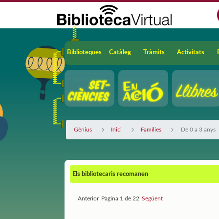
Salta al contingut principal
Navegació
Biblioteques
Catàleg
Tràmits
Activitats
Gènius
Inici
Famílies
De 0 a 3 anys
Els bibliotecaris recomanen
Anterior
Pàgina 1 de 22
Següent