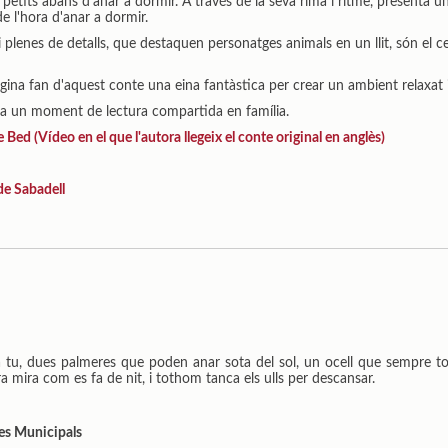
petits abans d’anar a dormir. A través de la seva rima i ritme, presenta un
de l'hora d'anar a dormir.
 i plenes de detalls, que destaquen personatges animals en un llit, són el ce
ina fan d'aquest conte una eina fantàstica per crear un ambient relaxat i 
 a un moment de lectura compartida en família.
ed (Vídeo en el que l'autora llegeix el conte original en anglès)
de Sabadell
 tu, dues palmeres que poden anar sota del sol, un ocell que sempre tor
a mira com es fa de nit, i tothom tanca els ulls per descansar.
ues Municipals