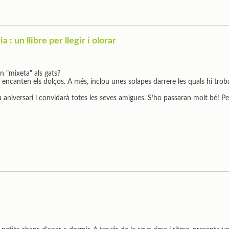
 : un llibre per llegir i olorar
 "mixeta" als gats?
 encanten els dolços. A més, inclou unes solapes darrere les quals hi trobaràs
u aniversari i convidarà totes les seves amigues. S’ho passaran molt bé! 