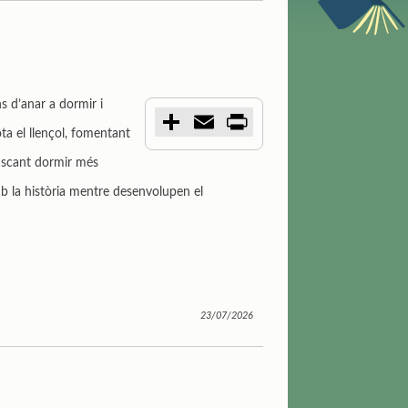
s d’anar a dormir i
C
E
P
o
m
r
ota el llençol, fomentant
m
a
i
p
i
n
buscant dormir més
a
l
t
r
amb la història mentre desenvolupen el
t
i
r
23/07/2026