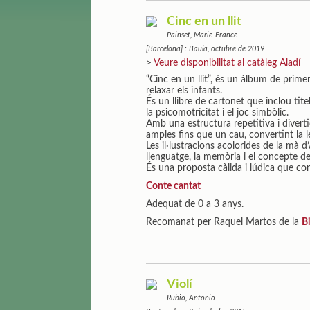
Cinc en un llit
Painset, Marie-France
[Barcelona] : Baula, octubre de 2019
>
Veure disponibilitat al catàleg Aladí
“Cinc en un llit”, és un àlbum de prim
relaxar els infants.
És un llibre de cartonet que inclou tite
la psicomotricitat i el joc simbòlic.
Amb una estructura repetitiva i divert
amples fins que un cau, convertint la l
Les il·lustracions acolorides de la mà 
llenguatge, la memòria i el concepte de
És una proposta càlida i lúdica que conv
Conte cantat
Adequat de 0 a 3 anys.
Recomanat per Raquel Martos de la
B
Violí
Rubio, Antonio