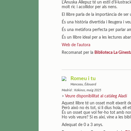
L'Anuska Allepuz té un estil d'il·lustra
molt ric i acollidor per als nens.
El llibre parla de la importància de se
És una història divertida i lleugera i 
És una metàfora perfecta per parlar amb
És un llibre ideal per a les lectures a
Web de l'autora
Recomanat per la
Biblioteca La Gines
Romeu i tu
Manceau, Édouard
Madrid : Kókinos, maig 2025
>
Veure disponibilitat al catàleg Aladí
Aquest llibre té un osset molt eixerit 
Però això no és tot, si li dius hola, ell
És un osset que vol fer-ho tot amb nosa
Ho vols veure? Si es així, vine a les bib
Adequat de 0 a 3 anys.