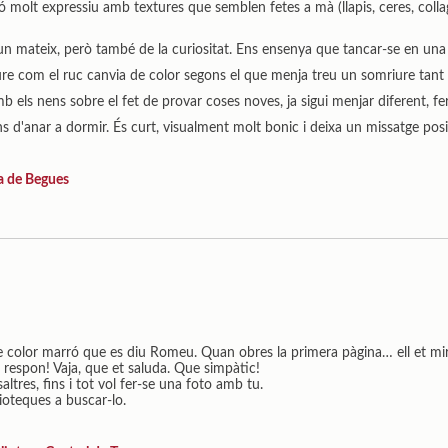
ció molt expressiu amb textures que semblen fetes a mà (llapis, ceres, collag
r un mateix, però també de la curiositat. Ens ensenya que tancar-se en una 
veure com el ruc canvia de color segons el que menja treu un somriure tant
 els nens sobre el fet de provar coses noves, ja sigui menjar diferent, fe
bans d'anar a dormir. És curt, visualment molt bonic i deixa un missatge pos
ta de Begues
de color marró que es diu Romeu. Quan obres la primera pàgina… ell et mira
 et respon! Vaja, que et saluda. Que simpàtic!
ltres, fins i tot vol fer-se una foto amb tu.
lioteques a buscar-lo.