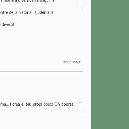
a manera divertida i tranquil·la
ntre de la història i ajuden a la
divertit.
12/11/2025
na,,, i crea el teu propi bosc! On podràs