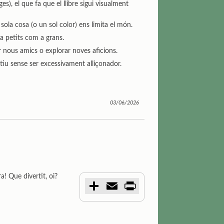
i
es), el que fa que el llibre sigui visualment
r
sola cosa (o un sol color) ens limita el món.
 a petits com a grans.
r nous amics o explorar noves aficions.
itiu sense ser excessivament alliçonador.
03/06/2026
! Que divertit, oi?
C
E
P
o
m
r
m
a
i
p
i
n
a
l
t
r