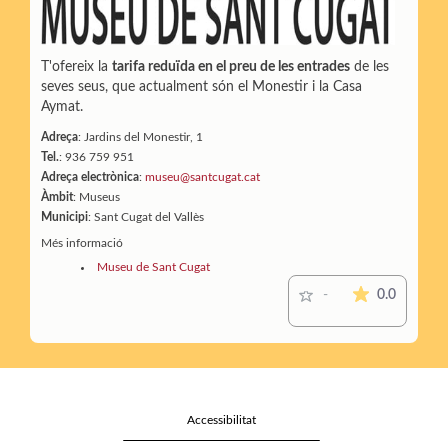
T'ofereix la
tarifa reduïda en el preu de les entrades
de les
seves seus, que actualment són el Monestir i la Casa
Aymat.
Adreça
: Jardins del Monestir, 1
Tel.
: 936 759 951
Adreça electrònica
:
museu@santcugat.cat
Àmbit
: Museus
Municipi
: Sant Cugat del Vallès
Més informació
Museu de Sant Cugat
La mitjana
0.0
-
Accessibilitat