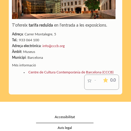
T'ofereix
tarifa reduïda
en l'entrada a les exposicions.
Adreça
: Carrer Montalegre, 5
Tel.
: 933 064 100
Adreça electrònica
:
info@cccb.org
Àmbit
: Museus
Municipi
: Barcelona
Més informació
Centre de Cultura Contemporània de Barcelona (CCCB)
La mitjana
0.0
-
Accessibilitat
Avís legal