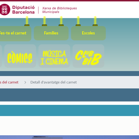
Fes-te el carnet
Famílies
Escoles
 del carnet
Detall d'avantatge del carnet