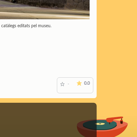
 catàlegs editats pel museu.
La mitjana de les valoracions é
0.0
-