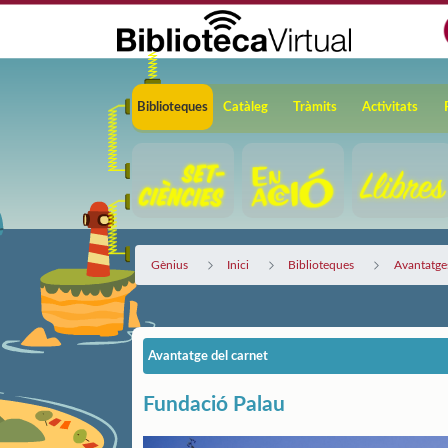
Salta al contingut principal
Navegació
Biblioteques
Catàleg
Tràmits
Activitats
Gènius
Inici
Biblioteques
Avantatges
Avantatge del carnet
Fundació Palau