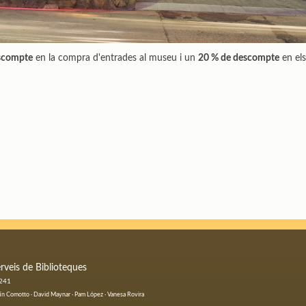
scompte
en la compra d'entrades al museu i un
20 % de descompte
en els
rveis de Biblioteques
 241
ustín Comotto · David Maynar · Pam López · Vanesa Rovira