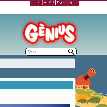
català
español
English
Ajuda