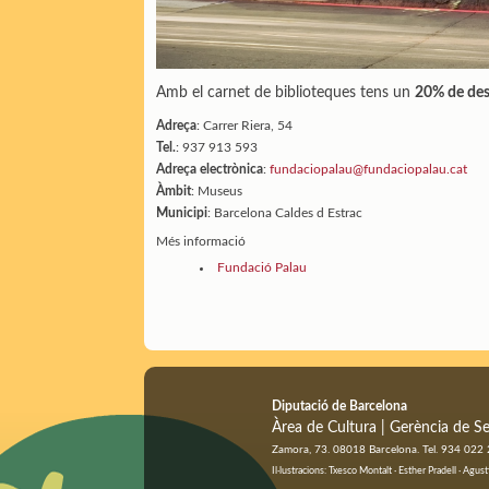
Amb el carnet de biblioteques tens un
20% de de
Adreça
: Carrer Riera, 54
Tel.
: 937 913 593
Adreça electrònica
:
fundaciopalau@fundaciopalau.cat
Àmbit
: Museus
Municipi
: Barcelona Caldes d Estrac
Més informació
Fundació Palau
Diputació de Barcelona
Àrea de Cultura | Gerència de Se
Zamora, 73. 08018 Barcelona. Tel. 934 022
Il·lustracions: Txesco Montalt · Esther Pradell · Ag