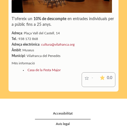
T'ofereix un
10% de descompte
en entrades individuals per
a públic fins a 25 anys.
Adreça
: Plaça Vall del Castell, 14
Tel.
: 938 172 868
Adreça electrònica
:
cultura@vilafranca.org
Àmbit
: Museus
Municipi
: Vilafranca del Penedès
Més informació
Casa de la Festa Major
La mitjana
0.0
-
Accessibilitat
Avís legal