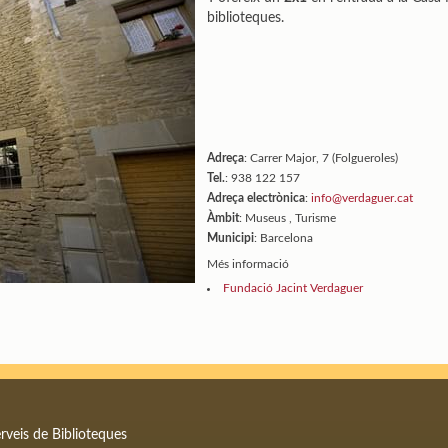
biblioteques.
Adreça
: Carrer Major, 7 (Folgueroles)
Tel.
: 938 122 157
Adreça electrònica
:
info@verdaguer.cat
Àmbit
: Museus , Turisme
Municipi
: Barcelona
Més informació
Fundació Jacint Verdaguer
rveis de Biblioteques