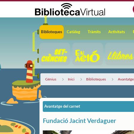
Salta al contingut principal
Navegació
Biblioteques
Catàleg
Tràmits
Activitats
Gènius
Inici
Biblioteques
Avantatges
Avantatge del carnet
Fundació Jacint Verdaguer