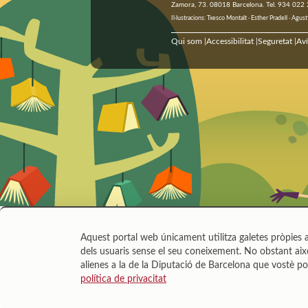
Zamora, 73. 08018 Barcelona. Tel. 934 022
Il·lustracions: Txesco Montalt · Esther Pradell · Ag
Qui som
Accessibilitat
Seguretat
Aví
|
|
|
Aquest portal web únicament utilitza galetes pròpies a
dels usuaris sense el seu coneixement. No obstant això
alienes a la de la Diputació de Barcelona que vostè po
política de privacitat