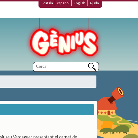
català
español
English
Ajuda
 Museu Verdaguer presentant el carnet de