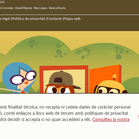
 241
ustín Comotto · David Maynar · Pam López · Vanesa Rovira
s legal
Política de privacitat
Contacte
Mapa web
|
|
|
mb finalitat tècnica, no recapta ni cedeix dades de caràcter personal
, conté enllaços a llocs web de tercers amb polítiques de privacitat
drà decidir si accepta o no quan accedeixi a ells.
Consulteu la nostra