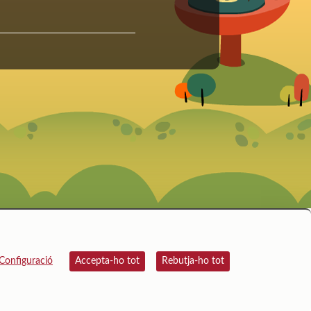
Configuració
Accepta-ho tot
Rebutja-ho tot