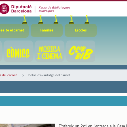
Fes-te el carnet
Famílies
Escoles
 del carnet
Detall d'avantatge del carnet
T'ofereix un
2x1
en l'entrada a la Casa