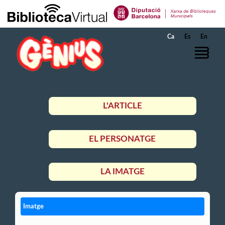
Salta al contingut principal
Ca
Es
En
L'ARTICLE
EL PERSONATGE
LA IMATGE
Imatge