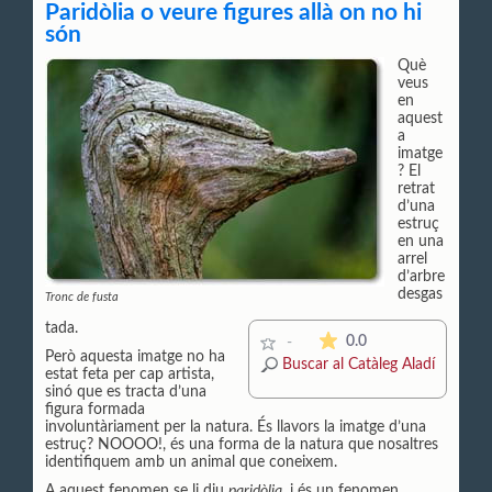
Paridòlia o veure figures allà on no hi
són
Què
veus
en
aquest
a
imatge
? El
retrat
d’una
estruç
en una
arrel
d’arbre
desgas
Tronc de fusta
tada.
La mitjana de les valor
0.0
-
Però aquesta imatge no ha
Buscar al Catàleg Aladí
estat feta per cap artista,
sinó que es tracta d’una
figura formada
involuntàriament per la natura. És llavors la imatge d’una
estruç? NOOOO!, és una forma de la natura que nosaltres
identifiquem amb un animal que coneixem.
A aquest fenomen se li diu
paridòlia
, i és un fenomen