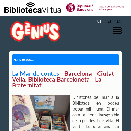
Salta al contingut principal
Ca
Es
En
Fons especial
La Mar de contes -
Barcelona - Ciutat
Vella. Biblioteca Barceloneta - La
Fraternitat
D'històries del mar a la
Biblioteca en podeu
trobar mil i una. El mar
com a font inesgotable
de llegendes i de vida. El
vent i les ones ens han