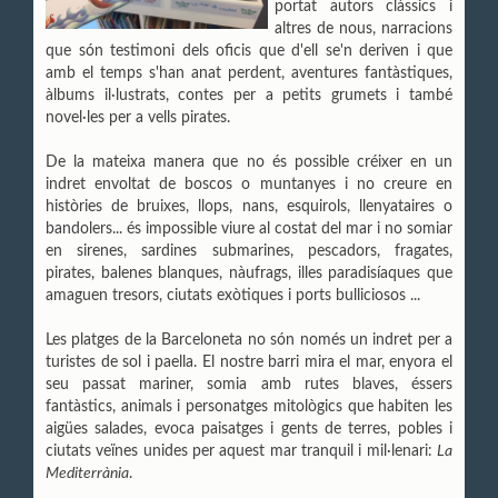
portat autors clàssics i
altres de nous, narracions
que són testimoni dels oficis que d'ell se'n deriven i que
amb el temps s'han anat perdent, aventures fantàstiques,
àlbums il·lustrats, contes per a petits grumets i també
novel·les per a vells pirates.
De la mateixa manera que no és possible créixer en un
indret envoltat de boscos o muntanyes i no creure en
històries de bruixes, llops, nans, esquirols, llenyataires o
bandolers... és impossible viure al costat del mar i no somiar
en sirenes, sardines submarines, pescadors, fragates,
pirates, balenes blanques, nàufrags, illes paradisíaques que
amaguen tresors, ciutats exòtiques i ports bulliciosos ...
Les platges de la Barceloneta no són només un indret per a
turistes de sol i paella. El nostre barri mira el mar, enyora el
seu passat mariner, somia amb rutes blaves, éssers
fantàstics, animals i personatges mitològics que habiten les
aigües salades, evoca paisatges i gents de terres, pobles i
ciutats veïnes unides per aquest mar tranquil i mil·lenari:
La
Mediterrània
.