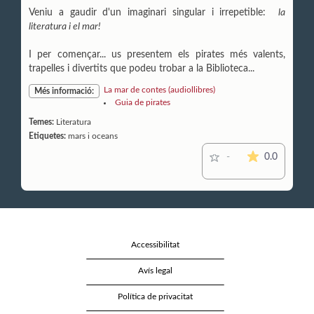
Veniu a gaudir d'un imaginari singular i irrepetible:
la
literatura i el mar!
I per començar... us presentem els pirates més valents,
trapelles i divertits que podeu trobar a la Biblioteca...
La mar de contes (audiollibres)
Més informació:
Guia de pirates
Temes:
Literatura
Etiquetes:
mars i oceans
La mitjana
0.0
-
Accessibilitat
Avís legal
Política de privacitat