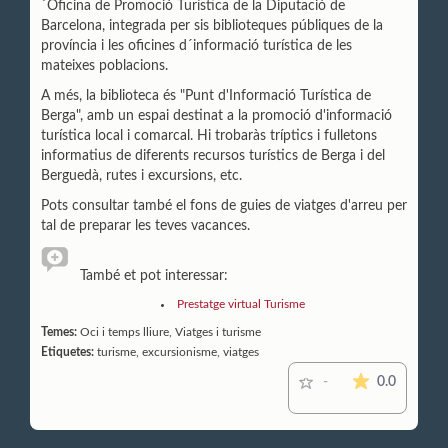
´Oficina de Promoció Turística de la Diputació de
Barcelona, integrada per sis biblioteques públiques de la
província i les oficines d´informació turística de les
mateixes poblacions.
A més, la biblioteca és "Punt d'Informació Turística de
Berga", amb un espai destinat a la promoció d'informació
turística local i comarcal. Hi trobaràs tríptics i fulletons
informatius de diferents recursos turístics de Berga i del
Berguedà, rutes i excursions, etc.
Pots consultar també el fons de guies de viatges d'arreu per
tal de preparar les teves vacances.
També et pot interessar:
Prestatge virtual Turisme
Temes:
Oci i temps lliure, Viatges i turisme
Etiquetes:
turisme, excursionisme, viatges
La mitjana
0.0
-