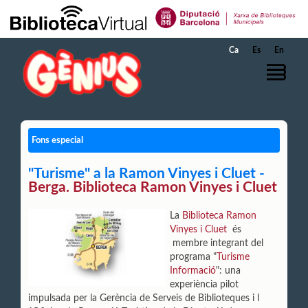
Salta al contingut principal
Ca
Es
En
Fons especial
"Turisme" a la Ramon Vinyes i Cluet -
Berga. Biblioteca Ramon Vinyes i Cluet
La
Biblioteca Ramon
Vinyes i Cluet
és
membre integrant del
programa "
Turisme
Informació
": una
experiència pilot
impulsada per la Gerència de Serveis de Biblioteques i l