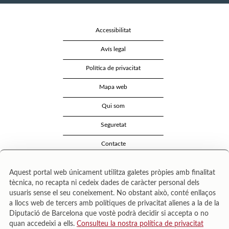
Accessibilitat
Avís legal
Política de privacitat
Mapa web
Qui som
Seguretat
Contacte
Aquest portal web únicament utilitza galetes pròpies amb finalitat
tècnica, no recapta ni cedeix dades de caràcter personal dels
usuaris sense el seu coneixement. No obstant això, conté enllaços
a llocs web de tercers amb polítiques de privacitat alienes a la de la
Diputació de Barcelona que vostè podrà decidir si accepta o no
quan accedeixi a ells.
Consulteu la nostra política de privacitat
Área de Cultura – Gerència de Serveis de Biblioteques. Zamora, 73. 08018 Barcelona. Tel: