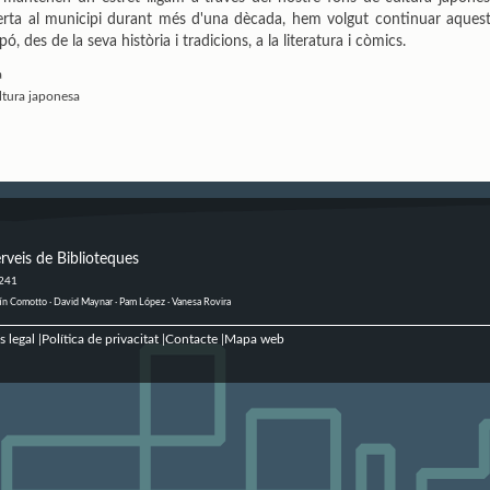
erta al municipi durant més d'una dècada, hem volgut continuar aquest 
ó, des de la seva història i tradicions, a la literatura i còmics.
a
ltura japonesa
rveis de Biblioteques
 241
ustín Comotto · David Maynar · Pam López · Vanesa Rovira
s legal
Política de privacitat
Contacte
Mapa web
|
|
|