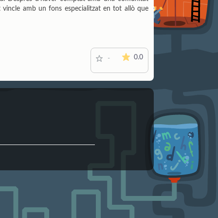
vincle amb un fons especialitzat en tot allò que
La mitjana de les valoracions é
0.0
-