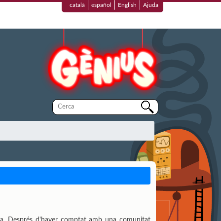
català
español
English
Ajuda
nesa. Després d'haver comptat amb una comunitat