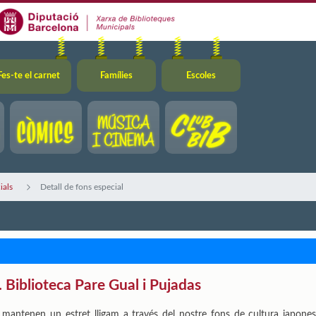
Fes-te el carnet
Famílies
Escoles
ials
Detall de fons especial
 Biblioteca Pare Gual i Pujadas
t mantenen un estret lligam a través del nostre fons de cultura japo