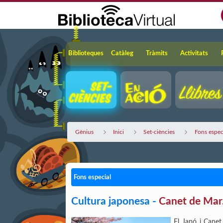
Salta al contingut principal
Navegació
Biblioteques
Catàleg
Tràmits
Activitats
Gènius
Inici
Set-ciències
Fons espec
Fons especial
Cultura japonesa -
Canet de Mar.
El Japó i Cane