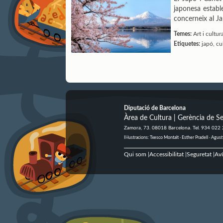
japonesa establ
concerneix al Jap
Temes:
Art i cultur
Etiquetes:
japó, cu
Diputació de Barcelona
Àrea de Cultura | Gerència de Se
Zamora, 73. 08018 Barcelona. Tel. 934 022
Il·lustracions: Txesco Montalt · Esther Pradell · Ag
Qui som
Accessibilitat
Seguretat
Aví
|
|
|